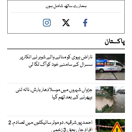
ہمارے ساتھ شامل ہوں
پاکستان
ناراض بیوی کو منانے والے شوہر نے انکار پر
سسرال کے سامنے خود کو آگ لگا لی
جڑواں شہروں میں موسلادھار بارش، نالہ لئی
بپھرنے کے بعد تھم گیا
احمد پور شرقیہ، دو موٹر سائیکلوں میں تصادم، 2
افراد جاں بحق، 3 زخمی