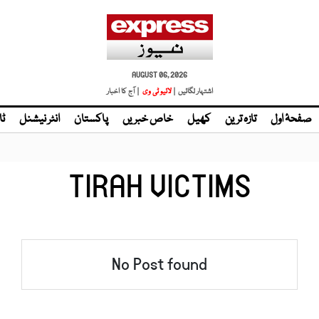
AUGUST 06, 2026
اشتہار لگائیں |
لائیو ٹی وی
| آج کا اخبار
صفحۂ اول
تازہ ترین
کھیل
خاص خبریں
پاکستان
انٹر نیشنل
ٹا
TIRAH VICTIMS
No Post found