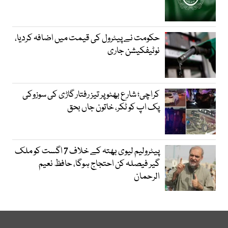
حکومت نے پیٹرول کی قیمت میں اضافہ کردیا،
نوٹیفکیشن جاری
کراچی؛ شارع بھٹو پر تیز رفتار گاڑی کی سوزوکی
پک اپ کو ٹکر، خاتون جاں بحق
پیٹرولیم لیوی بھتہ کے خلاف 7 اگست کو ملک
گیر فیصلہ کن احتجاج ہوگا، حافظ نعیم
الرحمان