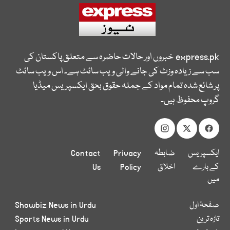
express.pk
خبروں اور حالات حاضرہ سے متعلق پاکستان کی
سب سے زیادہ وزٹ کی جانے والی ویب سائٹ ہے۔ اس ویب سائٹ
پر شائع شدہ تمام مواد کے جملہ حقوق بحق ایکسپریس میڈیا
گروپ محفوظ ہیں۔
ایکسپریس
ضابطہ
Privacy
Contact
کے بارے
اخلاق
Policy
Us
میں
صفحۂ اول
Showbiz News in Urdu
تازہ ترین
Sports News in Urdu