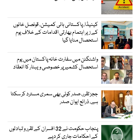
کینیڈا، پاکستانی ہائی کمیشن، قونصل خانوں
کے زیر اہتمام بھارتی اقدامات کے خلاف یوم
استحصال منایا گیا
واشنگٹن میں سفارت خانہ پاکستان میں یوم
استحصال کشمیر پر خصوصی ویبنار کا انعقاد
ججز تقرر، صدر کوئی بھی سمری مسترد کر سکتا
ہے، ذرائع ایوان صدر
پنجاب حکومت نے 32 افسران کے تقرر و تبادلوں
کے احکامات جاری کر دیے