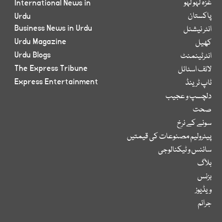
غزہ لہو لہو
International News in
پاکستان
Urdu
Business News in Urdu
انٹر نیشنل
Urdu Magazine
کھیل
Urdu Blogs
انٹرٹینمنٹ
The Express Tribune
لائف اسٹائل
Express Entertainment
ٹاپ ٹرینڈ
دلچسپ و عجیب
صحت
سونے کے نرخ
پیٹرولیم مصنوعات کی قیمتیں
سائنس و ٹیکنالوجی
بلاگ
بزنس
ویڈیوز
جرائم