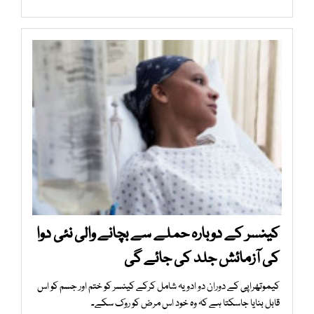
کینسر کے دوبارہ حملے سے بچانے والی نئی دوا
کی آزمائش جلد کی جائے گی
کیموتھراپی کے دوران دو ادویہ شامل کرکے کینسر کو ختم اور جسم کو اس
قابل بنایا جاسکتا ہے کہ وہ خود اس مرض کو روک سکے۔