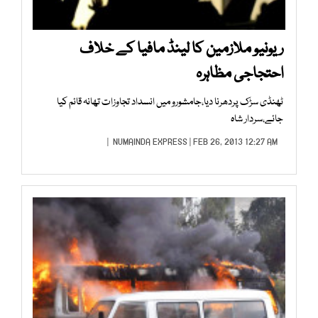
ریونیو ملازمین کا لینڈ مافیا کے خلاف
احتجاجی مظاہرہ
ٹھنڈی سڑک پردھرنا دیا،جامشورو میں انسداد تجاوزات تھانہ قائم کیا
جائے،سردار شاہ
NUMAINDA EXPRESS
| FEB 26, 2013 12:27 AM |