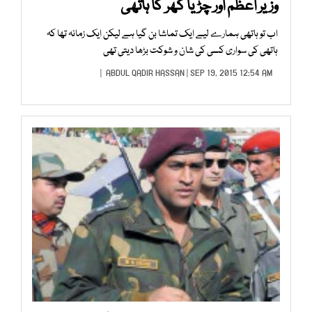
وزیر اعظم اور چڑیا گھر کا ہاتھی
اب تو ہاتھی ہمارے لیے ایک تماشا بن گیا ہے لیکن ایک زمانہ تھا کہ
ہاتھی کی سواری کسی کی شان و شوکت بڑھا دیتی تھی
ABDUL QADIR HASSAN
| SEP 19, 2015 12:54 AM |