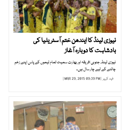
نیوزی لینڈ کا ایندھن ختم آسٹریلیا کی
بادشاہت کا دوبارہ آغاز
نیوزی لینڈ، جنوبی افریقہ اور بھارت سمیت تمام ٹیموں کے پاس اپنے زخم
چاٹنے کے لیے چار سال ہیں۔
فہد کیہر
| MAR 29, 2015 09:39 PM |