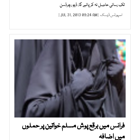
تک رسائی حاصل نہ کرپائے گا، ڈیو رچرڈسن
اسپورٹس ڈیسک
| JUL 31, 2013 09:24 AM |
فرانس میں برقع پوش مسلم خواتین پر حملوں
میں اضافہ