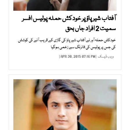
آفتاب شیر پاؤ پر خودکش حملہ پولیس افسر
سمیت 2 افراد جاں بحق
خودکش حملہ آور نے آفتاب شیر پاؤ کی گاڑی کے قریب آنے کی کوشش
کی جس پر پولیس کی فائرنگ سے زخمی ہوگیا
ویب ڈیسک
| APR 30, 2015 07:16 PM |