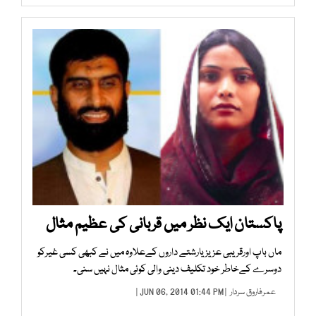
پاکستان ایک نظر میں قربانی کی عظیم مثال
ماں باپ اورقریبی عزیز یارشتے داروں کےعلاوہ میں نے کبھی کسی غیرکو
دوسرے کےخاطر خود تکلیف دینی والی کوئی مثال نہیں سنی۔
عمرفاروق سردار
| JUN 06, 2014 01:44 PM |