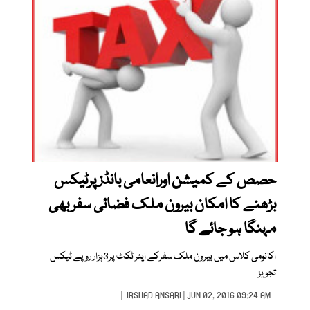
حصص کے کمیشن اورانعامی بانڈزپرٹیکس
بڑھنے کا امکان بیرون ملک فضائی سفر بھی
مہنگا ہو جائے گا
اکانومی کلاس میں بیرون ملک سفرکے ایئر ٹکٹ پر3ہزار روپے ٹیکس
تجویز
IRSHAD ANSARI
| JUN 02, 2016 09:24 AM |