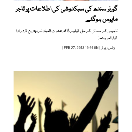
گورنر سندھ کی سبکدوشی کی اطلاعات پر تاجر
مایوس ہوگئے
تاجروں کے مسائل کے حل کیلیے ڈاکٹرعشرت العباد نے بہترین کردار ادا
کیا،تاجر رہنما.
بزنس رپورٹر
| FEB 27, 2013 10:01 AM |