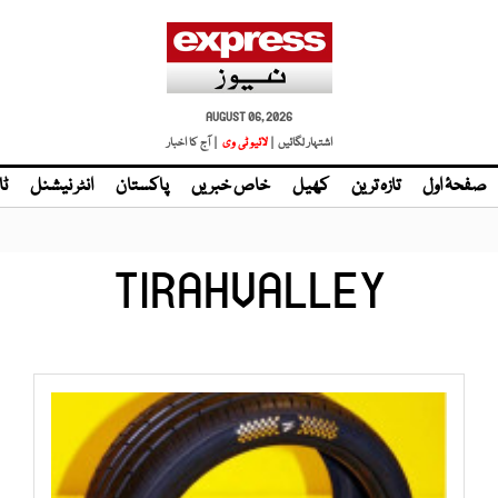
AUGUST 06, 2026
اشتہار لگائیں |
لائیو ٹی وی
| آج کا اخبار
صفحۂ اول
تازہ ترین
کھیل
خاص خبریں
پاکستان
انٹر نیشنل
ٹا
TIRAHVALLEY