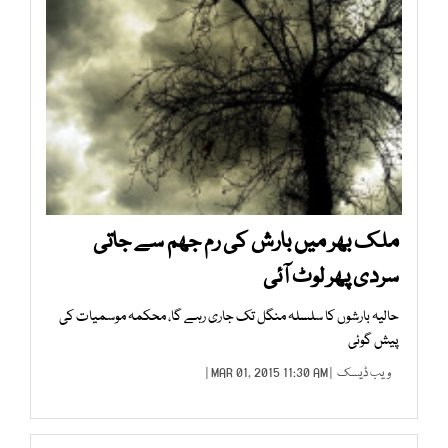
ملک بھر میں بارش کی رم جھم سے جاتی
سردی پھر لوٹ آئی
حالیہ بارشوں کا سلسلہ منگل تک جاری رہے گا، محکمہ موسمیات کی
پیش گوئی
ویب ڈیسک
| MAR 01, 2015 11:30 AM |