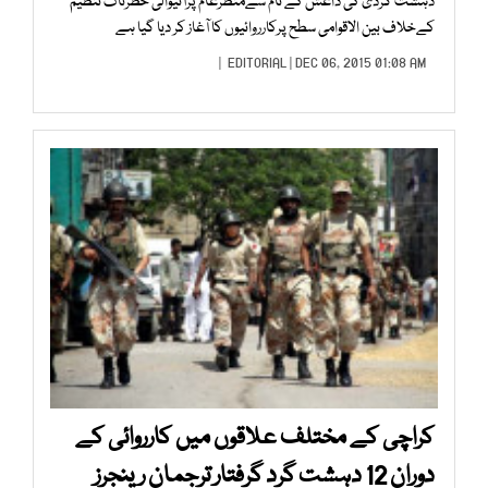
دہشت گردی کی داعش کے نام سےمنظرعام پرآنیوالی خطرناک تنظیم
کےخلاف بین الاقوامی سطح پرکارروائیوں کا آغاز کر دیا گیا ہے
EDITORIAL
| DEC 06, 2015 01:08 AM |
کراچی کے مختلف علاقوں میں کارروائی کے
دوران 12 دہشت گرد گرفتار ترجمان رینجرز