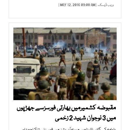
ویب ڈیسک
| MAY 12, 2016 09:08 AM |
مقبوضہ کشمیرمیں بھارتی فورسزسے جھڑپوں
میں 3 نوجوان شہید 2 زخمی
پلوامہ کے گاؤں نائینا میں مبینہ آپریشن میں فورسز نے شاکراحمداور