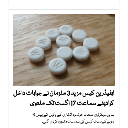
ایفیڈرین کیس مزید 3 ملزمان نے جوابات داخل
کرادیئے سماعت 17 اگست تک ملتوی
سابق سیکرٹری صحت خوشنود لاشاری کے وکیل کے پیش نہ
ہونےکےباعث کیس کی سماعت ملتوی کردی گئی۔