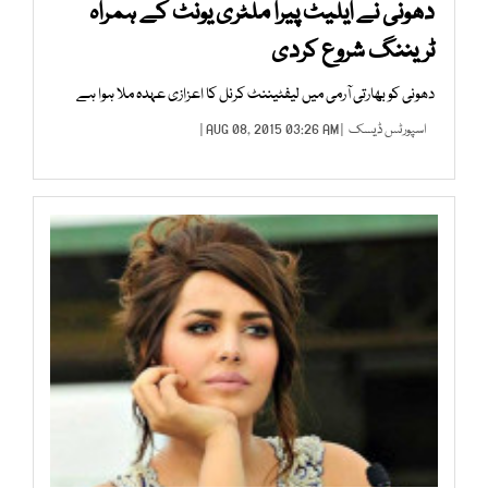
دھونی نے ایلیٹ پیرا ملٹری یونٹ کے ہمراہ
ٹریننگ شروع کردی
دھونی کو بھارتی آرمی میں لیفٹیننٹ کرنل کا اعزازی عہدہ ملا ہوا ہے
اسپورٹس ڈیسک
| AUG 08, 2015 03:26 AM |