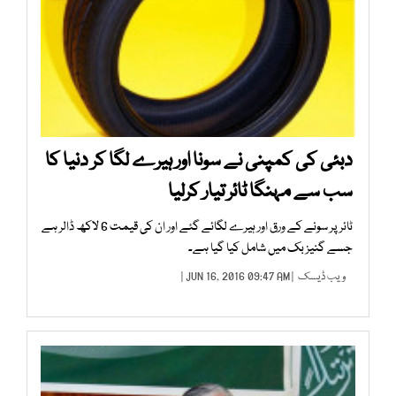
دبئی کی کمپنی نے سونا اور ہیرے لگا کر دنیا کا
سب سے مہنگا ٹائر تیار کرلیا
ٹائر پر سونے کے ورق اور ہیرے لگائے گئے اور ان کی قیمت 6 لاکھ ڈالر ہے
جسے گنیز بک میں شامل کیا گیا ہے۔
ویب ڈیسک
| JUN 16, 2016 09:47 AM |