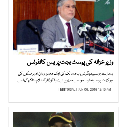
وزیر خزانہ کی پوسٹ بجٹ پریس کانفرنس
ہمارےجیسےدیگرغریب ممالک کی ایک مجبوری ان امیرملکوں کی
چوکھٹ پرناسیہ فرسا ہوناہےجنھوں نےدنیا کوڈالرکاغلام بناکررکھا ہے
EDITORIAL
| JUN 06, 2016 12:10 AM |