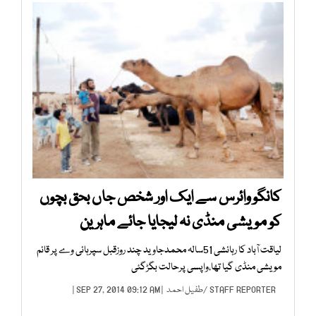
کانگو وائرس سے ایک اور شخص جاں بحق بچوں
کو مویشی منڈی نہ لیجایا جائے ماہرین
لیاقت آباد کا رہائشی 51سالہ محمدجاوید چند روزقبل سپرہائی وے پر قائم
مویشی منڈی گیا تھا،واپسی پرحالت بگڑگئی
STAFF REPORTER
/
طفیل احمد
| SEP 27, 2014 09:12 AM |