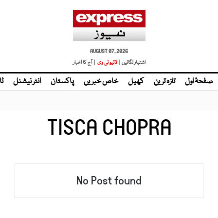
AUGUST 07, 2026
اشتہار لگائیں |
لائیو ٹی وی
| آج کا اخبار
صفحۂ اول
تازہ ترین
کھیل
خاص خبریں
پاکستان
انٹر نیشنل
ٹا
TISCA CHOPRA
No Post found