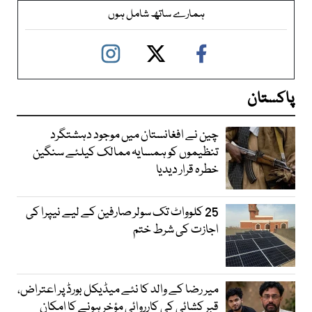
ہمارے ساتھ شامل ہوں
پاکستان
چین نے افغانستان میں موجود دہشتگرد
تنظیموں کو ہمسایہ ممالک کیلئے سنگین
خطرہ قرار دیدیا
25 کلوواٹ تک سولر صارفین کے لیے نیپرا کی
اجازت کی شرط ختم
میر رضا کے والد کا نئے میڈیکل بورڈ پر اعتراض،
قبر کشائی کی کارروائی مؤخر ہونے کا امکان