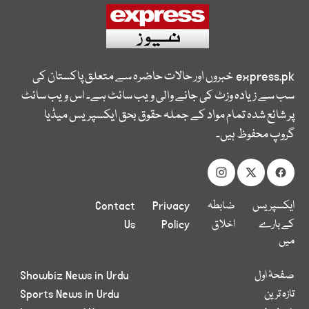
express.pk
خبروں اور حالات حاضرہ سے متعلق پاکستان کی
سب سے زیادہ وزٹ کی جانے والی ویب سائٹ ہے۔ اس ویب سائٹ
پر شائع شدہ تمام مواد کے جملہ حقوق بحق ایکسپریس میڈیا
گروپ محفوظ ہیں۔
ایکسپریس
ضابطہ
Privacy
Contact
کے بارے
اخلاق
Policy
Us
میں
صفحۂ اول
Showbiz News in Urdu
تازہ ترین
Sports News in Urdu