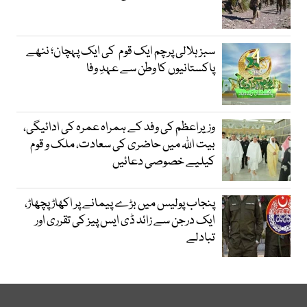
سبز ہلالی پرچم ایک قوم کی ایک پہچان؛ ننھے
پاکستانیوں کا وطن سے عہدِ وفا
وزیراعظم کی وفد کے ہمراہ عمرہ کی ادائیگی،
بیت اللہ میں حاضری کی سعادت، ملک و قوم
کیلیے خصوصی دعائیں
پنجاب پولیس میں بڑے پیمانے پر اکھاڑ پچھاڑ،
ایک درجن سے زائد ڈی ایس پیز کی تقرری اور
تبادلے