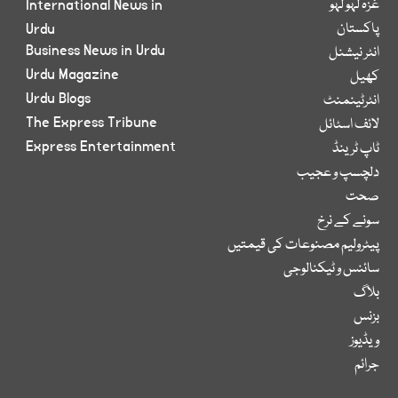
غزہ لہو لہو
International News in
پاکستان
Urdu
Business News in Urdu
انٹر نیشنل
Urdu Magazine
کھیل
Urdu Blogs
انٹرٹینمنٹ
The Express Tribune
لائف اسٹائل
Express Entertainment
ٹاپ ٹرینڈ
دلچسپ و عجیب
صحت
سونے کے نرخ
پیٹرولیم مصنوعات کی قیمتیں
سائنس و ٹیکنالوجی
بلاگ
بزنس
ویڈیوز
جرائم