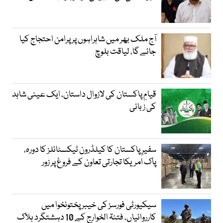
آج ملک بھر میں شاہراہوں پر پرامن احتجاج کیا
جائے گا، لیاقت بلوچ
قیامِ پاکستان کی لازوال داستان، ایک عینی شاہد
کی زبانی
سفیرِ پاکستان کا کیلڈرون ٹیکسٹائلز کا دورہ،
پاک امریکا تجارتی تعاون کے فروغ پر زور
سیکیورٹی فورسز کی خیبر پختونخوا میں
کارروائیاں، فتنۃ الخوارج کے 10 دہشتگرد ہلاک