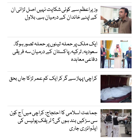
وزیراعظم سے کوئی شکایت نہیں اصل لڑائی ان
کے اپنے خاندان کے درمیان ہے، بلاول
ایک ملک پر حملہ تینوں پر حملہ تصور ہوگا،
سعودیہ، ترکیہ، پاکستان کے درمیان سہ فریقی
دفاعی معاہدہ
کراچی؛ پہاڑ سے گر کر ایک کم عمر لڑکا جاں بحق
جماعت اسلامی کا احتجاج: کراچی میں آج کون
سی سڑکیں بند ہوں گی؟ ٹریفک پولیس کی
ایڈوائزری جاری