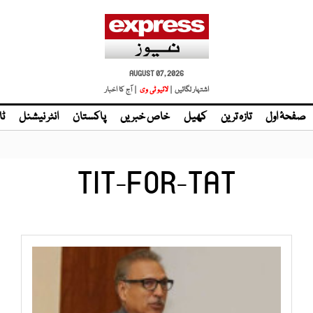
AUGUST 07, 2026
اشتہار لگائیں |
لائیو ٹی وی
| آج کا اخبار
صفحۂ اول
تازہ ترین
کھیل
خاص خبریں
پاکستان
انٹر نیشنل
ٹا
TIT-FOR-TAT