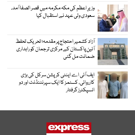
وزیرِ اعظم کی مکہ مکرمہ میں قصر الصفا آمد،
سعودی ولی عہد نے استقبال کیا
آزاد کشمیر احتجاج پر مقدمہ؛ تحریک تحفظ
آئین پاکستان کے مرکزی ترجمان کو راہداری
ضمانت مل گئی
ایف آئی اے اینٹی کرپشن سرکل کی بڑی
کارروائی، کسٹمز کا ایک سپرنٹنڈنٹ اور دو
انسپکٹرز گرفتار