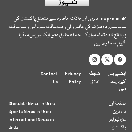
express.pk
خبروں اور حالات حاضرہ سے متعلق پاکستان کی
سب سے زیادہ وزٹ کی جانے والی ویب سائٹ ہے۔ اس ویب سائٹ
پر شائع شدہ تمام مواد کے جملہ حقوق بحق ایکسپریس میڈیا
گروپ محفوظ ہیں۔
ایکسپریس
ضابطہ
Privacy
Contact
کے بارے
اخلاق
Policy
Us
میں
صفحۂ اول
Showbiz News in Urdu
تازہ ترین
Sports News in Urdu
غزہ لہو لہو
International News in
پاکستان
Urdu