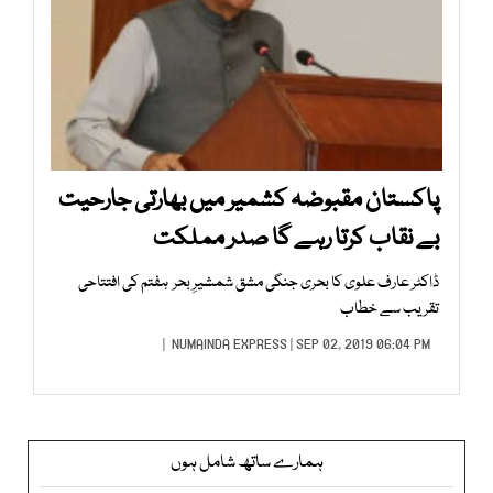
پاکستان مقبوضہ کشمیر میں بھارتی جارحیت
بے نقاب کرتا رہے گا صدر مملکت
ڈاکٹر عارف علوی کا بحری جنگی مشق شمشیرِ بحر ہفتم کی افتتاحی
تقریب سے خطاب
NUMAINDA EXPRESS
| SEP 02, 2019 06:04 PM |
ہمارے ساتھ شامل ہوں