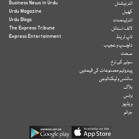
Business News in Urdu
انٹر نیشنل
Urdu Magazine
کھیل
Urdu Blogs
انٹرٹینمنٹ
The Express Tribune
لائف اسٹائل
Express Entertainment
ٹاپ ٹرینڈ
دلچسپ و عجیب
صحت
سونے کے نرخ
پیٹرولیم مصنوعات کی قیمتیں
سائنس و ٹیکنالوجی
بلاگ
بزنس
ویڈیوز
جرائم