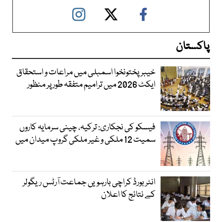
پاکستان
خیبرپختونخوا اسمبلی میں مراعات و استحقاق
ایکٹ 2026 میں ترامیم متفقہ طور پر منظور
فیسکو کی نجکاری: ترکیہ، چینی سرمایہ کاروں
سمیت 12 ملکی و غیر ملکی گروپ میدان میں
انٹر بورڈ کراچی بارہویں جماعت آرٹس ریگولر
کے نتائج کا اعلان