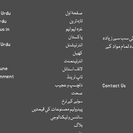
صفحۂ اول
 Urdu
تازہ ترین
rdu
غزہ لہو لہو
ws in
پاکستان
کی سب سے زیادہ
 Urdu
انٹر نیشنل
 تمام مواد کے
کھیل
انٹرٹینمنٹ
bune
لائف اسٹائل
inment
ٹاپ ٹرینڈ
دلچسپ و عجیب
Contact Us
صحت
سونے کے نرخ
پیٹرولیم مصنوعات کی قیمتیں
سائنس و ٹیکنالوجی
بلاگ