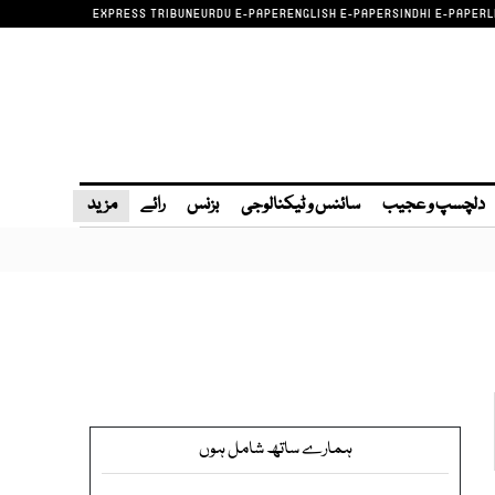
EXPRESS TRIBUNE
URDU E-PAPER
ENGLISH E-PAPER
SINDHI E-PAPER
L
دلچسپ و عجیب
سائنس و ٹیکنالوجی
بزنس
رائے
مزید
ہمارے ساتھ شامل ہوں