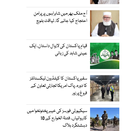
آج ملک بھر میں شاہراہوں پر پرامن
احتجاج کیا جائے گا، لیاقت بلوچ
قیامِ پاکستان کی لازوال داستان، ایک
عینی شاہد کی زبانی
سفیرِ پاکستان کا کیلڈرون ٹیکسٹائلز
کا دورہ، پاک امریکا تجارتی تعاون کے
فروغ پر زور
سیکیورٹی فورسز کی خیبر پختونخوا میں
کارروائیاں، فتنۃ الخوارج کے 10
دہشتگرد ہلاک