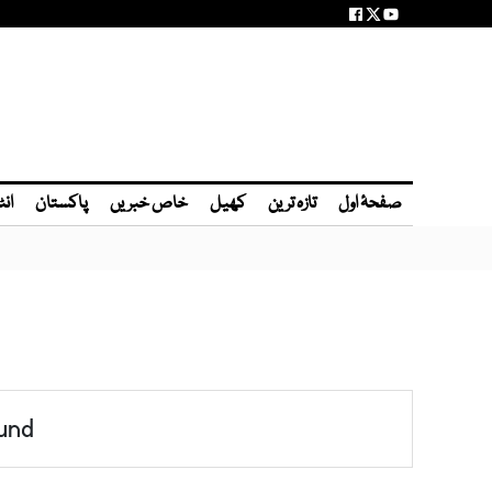
صفحۂ اول
تازہ ترین
کھیل
خاص خبریں
پاکستان
انٹ
und