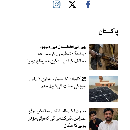
پاکستان
چین نے افغانستان میں موجود
دہشتگرد تنظیموں کو ہمسایہ
ممالک کیلئے سنگین خطرہ قرار دیدیا
25 کلوواٹ تک سولر صارفین کے لیے
نیپرا کی اجازت کی شرط ختم
میر رضا کے والد کا نئے میڈیکل بورڈ پر
اعتراض، قبر کشائی کی کارروائی مؤخر
ہونے کا امکان