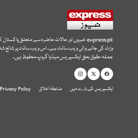
express.pk
خبروں اور حالات حاضرہ سے متعلق پاکستان 
وزٹ کی جانے والی ویب سائٹ ہے۔ اس ویب سائٹ پر شائع شدہ
جملہ حقوق بحق ایکسپریس میڈیا گروپ محفوظ ہیں۔
ایکسپریس کے بارے میں
ضابطہ اخلاق
Privacy Policy