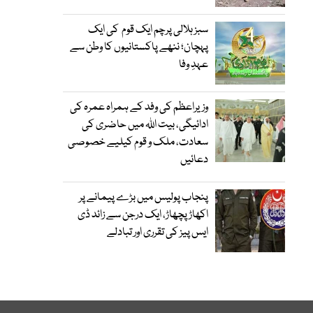
سبز ہلالی پرچم ایک قوم کی ایک
پہچان؛ ننھے پاکستانیوں کا وطن سے
عہدِ وفا
وزیراعظم کی وفد کے ہمراہ عمرہ کی
ادائیگی، بیت اللہ میں حاضری کی
سعادت، ملک و قوم کیلیے خصوصی
دعائیں
پنجاب پولیس میں بڑے پیمانے پر
اکھاڑ پچھاڑ، ایک درجن سے زائد ڈی
ایس پیز کی تقرری اور تبادلے