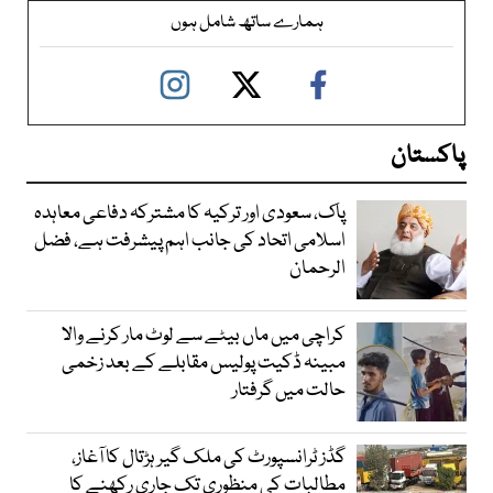
ہمارے ساتھ شامل ہوں
پاکستان
پاک، سعودی اور ترکیہ کا مشترکہ دفاعی معاہدہ
اسلامی اتحاد کی جانب اہم پیشرفت ہے، فضل
الرحمان
کراچی میں ماں بیٹے سے لوٹ مار کرنے والا
مبینہ ڈکیت پولیس مقابلے کے بعد زخمی
حالت میں گرفتار
گڈز ٹرانسپورٹ کی ملک گیر ہڑتال کا آغاز،
مطالبات کی منظوری تک جاری رکھنے کا