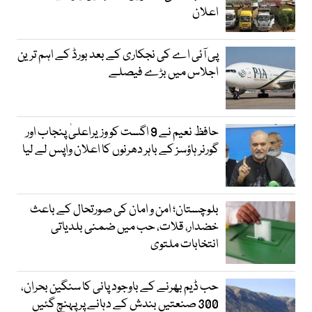
اعلان
پی آئی اے کی نجکاری کے بعد بورڈ کے اہم ترین
اجلاس میں بڑے فیصلے
حافظ نعیم نے 9 اگست کو وزیراعلیٰ پنجاب اور
گورنر ہاؤسز کے باہر دھرنوں کا اعلان واپس لے لیا
بلوچستان؛ امن و امان کی صورتحال کے باعث
خضدار، قلات، حب میں ضمنی بلدیاتی
انتخابات ملتوی
حب ڈیم بھرنے کے باوجود پانی کا سنگین بحران،
300 صنعتیں بندش کے دہانے پر پہنچ گئیں