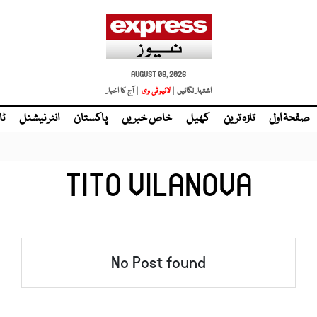
AUGUST 08, 2026
اشتہار لگائیں |
| آج کا اخبار
صفحۂ اول
تازہ ترین
کھیل
خاص خبریں
پاکستان
انٹر نیشنل
ٹا
TITO VILANOVA
No Post found