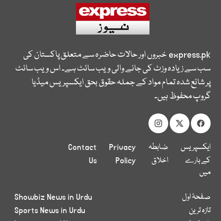
express.pk
خبروں اور حالات حاضرہ سے متعلق پاکستان کی
سب سے زیادہ وزٹ کی جانے والی ویب سائٹ ہے۔ اس ویب سائٹ
پر شائع شدہ تمام مواد کے جملہ حقوق بحق ایکسپریس میڈیا
گروپ محفوظ ہیں۔
ایکسپریس
ضابطہ
Privacy
Contact
کے بارے
اخلاق
Policy
Us
میں
صفحۂ اول
Showbiz News in Urdu
تازہ ترین
Sports News in Urdu