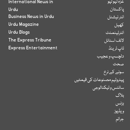
غزہ لہو لہو
International News in
پاکستان
Urdu
Business News in Urdu
انٹر نیشنل
Urdu Magazine
کھیل
Urdu Blogs
انٹرٹینمنٹ
The Express Tribune
لائف اسٹائل
Express Entertainment
ٹاپ ٹرینڈ
دلچسپ و عجیب
صحت
سونے کے نرخ
پیٹرولیم مصنوعات کی قیمتیں
سائنس و ٹیکنالوجی
بلاگ
بزنس
ویڈیوز
جرائم