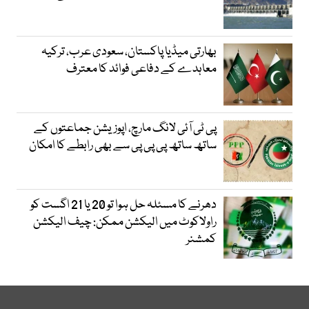
بھارتی میڈیا پاکستان، سعودی عرب، ترکیہ
معاہدے کے دفاعی فوائد کا معترف
پی ٹی آئی لانگ مارچ، اپوزیشن جماعتوں کے
ساتھ ساتھ پی پی پی سے بھی رابطے کا امکان
دھرنے کا مسئلہ حل ہوا تو 20 یا 21 اگست کو
راولاکوٹ میں الیکشن ممکن: چیف الیکشن
کمشنر