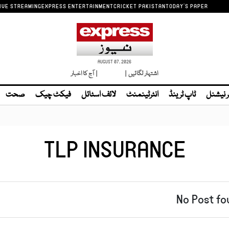
IVE STREAMING
EXPRESS ENTERTAINMENT
CRICKET PAKISTAN
TODAY'S PAPER
AUGUST 07, 2026
اشتہار لگائیں |
لائیو ٹی وی
| آج کا اخبار
ر نیشنل
ٹاپ ٹرینڈ
انٹرٹینمنٹ
لائف اسٹائل
فیکٹ چیک
صحت
TLP INSURANCE
No Post fo