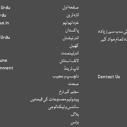
صفحۂ اول
 Urdu
تازہ ترین
rdu
غزہ لہو لہو
ws in
پاکستان
کی سب سے زیادہ
 Urdu
انٹر نیشنل
 تمام مواد کے
کھیل
انٹرٹینمنٹ
bune
لائف اسٹائل
inment
ٹاپ ٹرینڈ
دلچسپ و عجیب
Contact Us
صحت
سونے کے نرخ
پیٹرولیم مصنوعات کی قیمتیں
سائنس و ٹیکنالوجی
بلاگ
بزنس