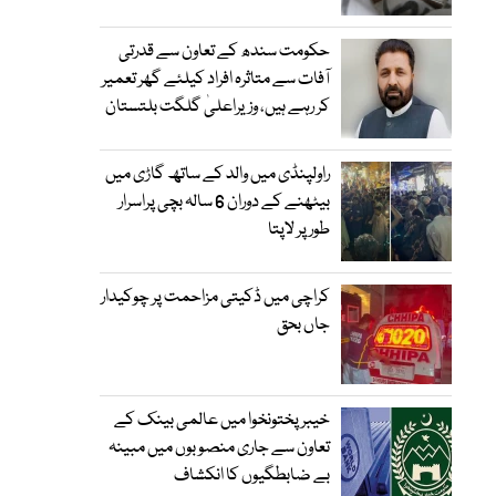
حکومت سندھ کے تعاون سے قدرتی
آفات سے متاثرہ افراد کیلئے گھر تعمیر
کر رہے ہیں، وزیراعلیٰ گلگت بلتستان
راولپنڈی میں والد کے ساتھ گاڑی میں
بیٹھنے کے دوران 6 سالہ بچی پراسرار
طور پر لاپتا
کراچی میں ڈکیتی مزاحمت پر چوکیدار
جاں بحق
خیبرپختونخوا میں عالمی بینک کے
تعاون سے جاری منصوبوں میں مبینہ
بے ضابطگیوں کا انکشاف