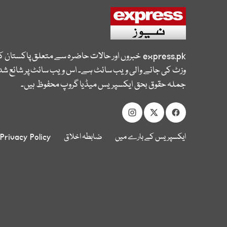
express.pk
خبروں اور حالات حاضرہ سے متعلق پاکستان 
وزٹ کی جانے والی ویب سائٹ ہے۔ اس ویب سائٹ پر شائع شدہ
جملہ حقوق بحق ایکسپریس میڈیا گروپ محفوظ ہیں۔
ایکسپریس کے بارے میں
ضابطہ اخلاق
Privacy Policy