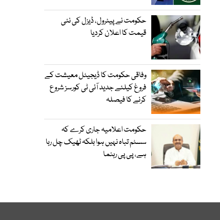
حکومت نے پیٹرول، ڈیزل کی نئی
قیمت کا اعلان کردیا
وفاقی حکومت کا ڈیجیٹل معیشت کے
فروغ کیلئے جدید آئی ٹی کورسز شروع
کرنے کا فیصلہ
حکومت اعلامیہ جاری کرے کہ
سسٹم تباہ نہیں ہوا بلکہ ٹھیک چل رہا
ہے، پی پی رہنما