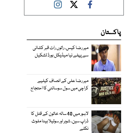
پاکستان
میر رضا کیس، راتوں رات قبر کشائی
سے پہلے نیا میڈیکل بورڈ تشکیل
میر رضا علی کے انصاف کیلیے
کراچی میں سول سوسائٹی کا احتجاج
لاہور میں 40 سالہ خاتون کے قتل کا
ڈراپ سین، شوہر اور سوتیلا بیٹا ملوث
نکلے