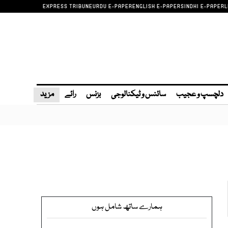
EXPRESS TRIBUNE
URDU E-PAPER
ENGLISH E-PAPER
SINDHI E-PAPER
L
دلچسپ و عجیب
سائنس و ٹیکنالوجی
بزنس
رائے
مزید
ہمارے ساتھ شامل ہوں