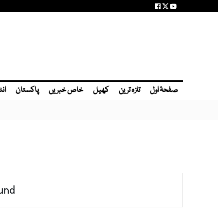
صفحۂ اول
تازہ ترین
کھیل
خاص خبریں
پاکستان
انٹ
und