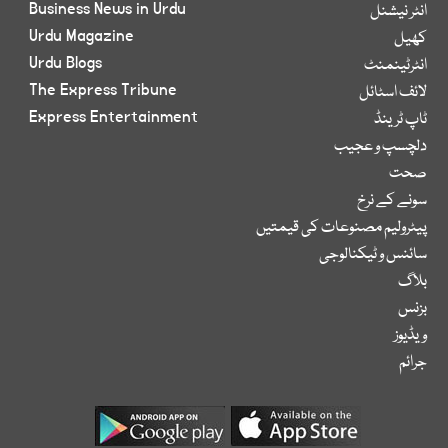
Business News in Urdu
انٹر نیشنل
Urdu Magazine
کھیل
Urdu Blogs
انٹرٹینمنٹ
The Express Tribune
لائف اسٹائل
Express Entertainment
ٹاپ ٹرینڈ
دلچسپ و عجیب
صحت
سونے کے نرخ
پیٹرولیم مصنوعات کی قیمتیں
سائنس و ٹیکنالوجی
بلاگ
بزنس
ویڈیوز
جرائم