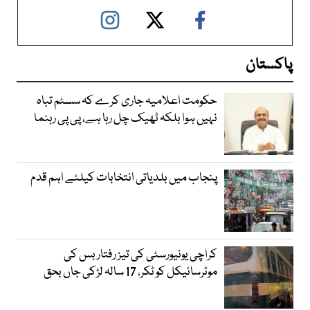
پاکستان
حکومت اعلامیہ جاری کرے کہ سسٹم تباہ
نہیں ہوا بلکہ ٹھیک چل رہا ہے، پی پی رہنما
پنجاب میں بلدیاتی انتخابات کیلئے اہم قدم
کراچی یونیورسٹی کی تیز رفتار بس کی
موٹرسائیکل کو ٹکر، 17 سالہ لڑکی جاں بحق