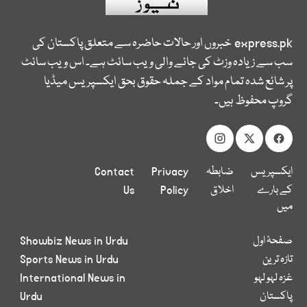
express.pk
خبروں اور حالات حاضرہ سے متعلق پاکستان کی
سب سے زیادہ وزٹ کی جانے والی ویب سائٹ ہے۔ اس ویب سائٹ
پر شائع شدہ تمام مواد کے جملہ حقوق بحق ایکسپریس میڈیا
گروپ محفوظ ہیں۔
ایکسپریس
ضابطہ
Privacy
Contact
کے بارے
اخلاق
Policy
Us
میں
صفحۂ اول
Showbiz News in Urdu
تازہ ترین
Sports News in Urdu
غزہ لہو لہو
International News in
پاکستان
Urdu