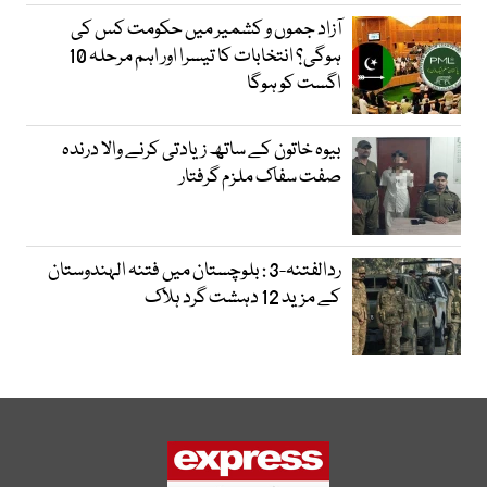
آزاد جموں و کشمیر میں حکومت کس کی
ہوگی؟ انتخابات کا تیسرا اور اہم مرحلہ 10
اگست کو ہوگا
بیوہ خاتون کے ساتھ زیادتی کرنے والا درندہ
صفت سفاک ملزم گرفتار
ردالفتنہ-3 : بلوچستان میں فتنہ الہندوستان
کے مزید 12 دہشت گرد ہلاک