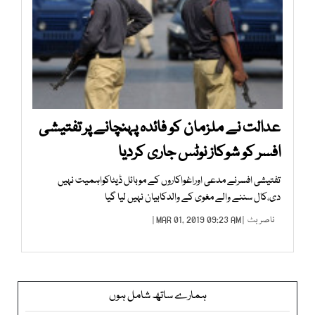
عدالت نے ملزمان کو فائدہ پہنچانے پر تفتیشی
افسر کو شوکاز نوٹس جاری کردیا
تفتیشی افسرنے مدعی اوراغواکاروں کے موبائل ڈیٹاکواہمیت نہیں
دی،کال سننے والے مغوی کے والدکابیان نہیں لیا گیا
ناصر بٹ
| MAR 01, 2019 09:23 AM |
ہمارے ساتھ شامل ہوں