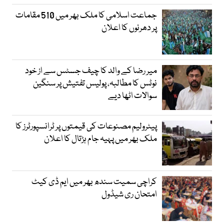
جماعت اسلامی کا ملک بھر میں 510 مقامات
پر دھرنوں کا اعلان
میر رضا کے والد کا چیف جسٹس سے از خود
نوٹس کا مطالبہ، پولیس تفتیش پر سنگین
سوالات اٹھا دیے
پیٹرولیم مصنوعات کی قیمتوں پر ٹرانسپورٹرز کا
ملک بھر میں پہیہ جام ہڑتال کا اعلان
کراچی سمیت سندھ بھر میں ایم ڈی کیٹ
امتحان ری شیڈول