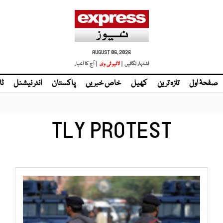
AUGUST 06, 2026
اشتہار لگائیں |
لائیو ٹی وی
| آج کا اخبار
صفحۂ اول
تازہ ترین
کھیل
خاص خبریں
پاکستان
انٹر نیشنل
ٹا
TLY PROTEST