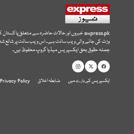
express.pk
خبروں اور حالات حاضرہ سے متعلق پاکستان 
وزٹ کی جانے والی ویب سائٹ ہے۔ اس ویب سائٹ پر شائع شدہ
جملہ حقوق بحق ایکسپریس میڈیا گروپ محفوظ ہیں۔
ایکسپریس کے بارے میں
ضابطہ اخلاق
Privacy Policy