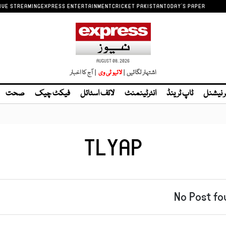
IVE STREAMING
EXPRESS ENTERTAINMENT
CRICKET PAKISTAN
TODAY'S PAPER
AUGUST 08, 2026
اشتہار لگائیں |
| آج کا اخبار
ر نیشنل
ٹاپ ٹرینڈ
انٹرٹینمنٹ
لائف اسٹائل
فیکٹ چیک
صحت
TLYAP
No Post fo