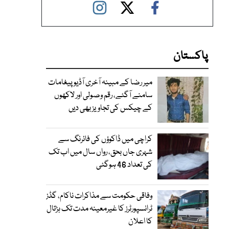
پاکستان
میر رضا کے مبینہ آخری آڈیو پیغامات
سامنے آگئے، رقم وصولی اور لاکھوں
کے چیکس کی تجاویز بھی دیں
کراچی میں ڈاکوؤں کی فائرنگ سے
شہری جاں بحق، رواں سال میں اب تک
کی تعداد 46 ہوگئی
وفاقی حکومت سے مذاکرات ناکام، گڈز
ٹرانسپورٹرز کا غیرمعینہ مدت تک ہڑتال
کا اعلان