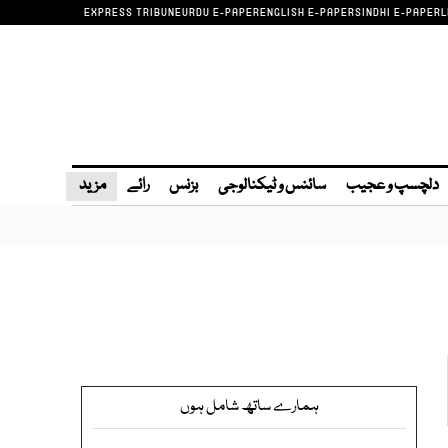
EXPRESS TRIBUNE
URDU E-PAPER
ENGLISH E-PAPER
SINDHI E-PAPER
L
دلچسپ و عجیب
سائنس و ٹیکنالوجی
بزنس
رائے
مزید
ہمارے ساتھ شامل ہوں