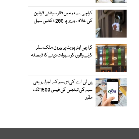
کراچی، صدر میں فائر سیفٹی قوانین
کی خلاف ورزی پر 200 دکانیں سیل
کراچی ایئرپورٹ پر بیرون ملک سفر
کرنے والوں کو سہولت دینے کا فیصلہ
پی ٹی اے کی ای سم کے اجرا، روایتی
سیم کی تبدیلی کی فیس 1500 تک
مقرر