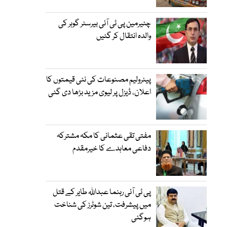
چئیرمین پی ٹی آئی بیرسٹر گوہر کی
والدہ انتقال کر گئیں
پیٹرولیم مصنوعات کی نئی قیمتوں کا
اعلان، ڈیزل پر لیوی مزید بڑھا دی گئی
مفتی تقی عثمانی کا مکہ مشترکہ
دفاعی معاہدے کا خیرمقدم
پی ٹی آئی رہنما عبداللہ طایر کے قتل
میں پیشرفت، تین شوٹرز کی شناخت
ہوگئی