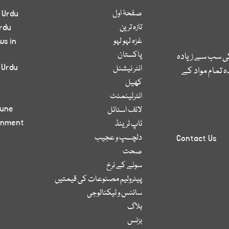
صفحۂ اول
 Urdu
تازہ ترین
rdu
غزہ لہو لہو
ws in
پاکستان
کی سب سے زیادہ
 Urdu
انٹر نیشنل
 تمام مواد کے
کھیل
انٹرٹینمنٹ
bune
لائف اسٹائل
inment
ٹاپ ٹرینڈ
دلچسپ و عجیب
Contact Us
صحت
سونے کے نرخ
پیٹرولیم مصنوعات کی قیمتیں
سائنس و ٹیکنالوجی
بلاگ
بزنس