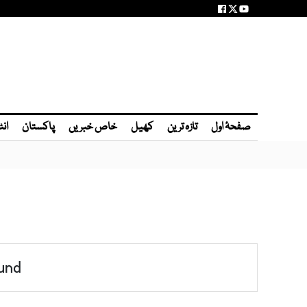
صفحۂ اول
تازہ ترین
کھیل
خاص خبریں
پاکستان
انٹ
und