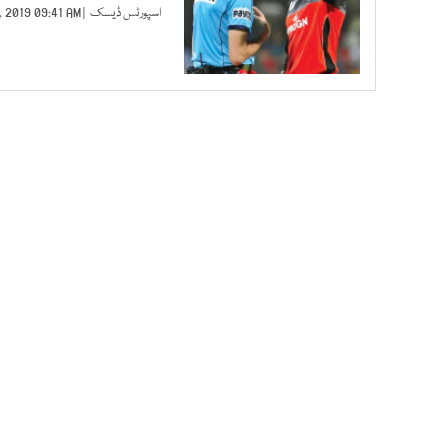
اسپورٹس ڈیسک
| MAY 08, 2019 09:41 AM |