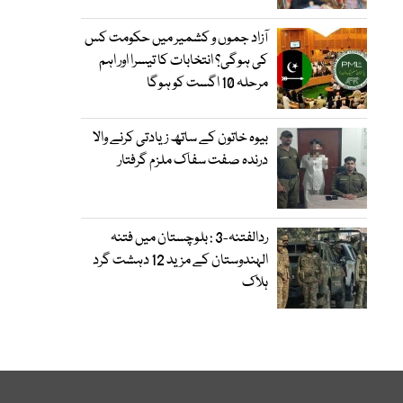
آزاد جموں و کشمیر میں حکومت کس
کی ہوگی؟ انتخابات کا تیسرا اور اہم
مرحلہ 10 اگست کو ہوگا
بیوہ خاتون کے ساتھ زیادتی کرنے والا
درندہ صفت سفاک ملزم گرفتار
ردالفتنہ-3 : بلوچستان میں فتنہ
الہندوستان کے مزید 12 دہشت گرد
ہلاک