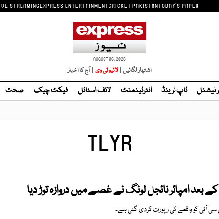
IVE STREAMING
EXPRESS ENTERTAINMENT
CRICKET PAKISTAN
TODAY'S PAPER
AUGUST 06, 2026
اشتہار لگائیں |
| آج کا اخبار
ر نیشنل
ٹاپ ٹرینڈ
انٹرٹینمنٹ
لائف اسٹائل
فیکٹ چیک
صحت
TLYR
 بعد امپائر نائجل لونگ نے غصے میں دروازہ توڑ دیا
سی آئی کو واقعے کی رپورٹ کردی گئی ہے۔