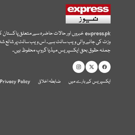
express.pk
خبروں اور حالات حاضرہ سے متعلق پاکستان 
وزٹ کی جانے والی ویب سائٹ ہے۔ اس ویب سائٹ پر شائع شدہ
جملہ حقوق بحق ایکسپریس میڈیا گروپ محفوظ ہیں۔
ایکسپریس کے بارے میں
ضابطہ اخلاق
Privacy Policy