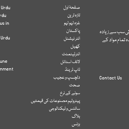
صفحۂ اول
 Urdu
تازہ ترین
rdu
غزہ لہو لہو
ws in
پاکستان
کی سب سے زیادہ
 Urdu
انٹر نیشنل
 تمام مواد کے
کھیل
انٹرٹینمنٹ
bune
لائف اسٹائل
inment
ٹاپ ٹرینڈ
دلچسپ و عجیب
Contact Us
صحت
سونے کے نرخ
پیٹرولیم مصنوعات کی قیمتیں
سائنس و ٹیکنالوجی
بلاگ
بزنس