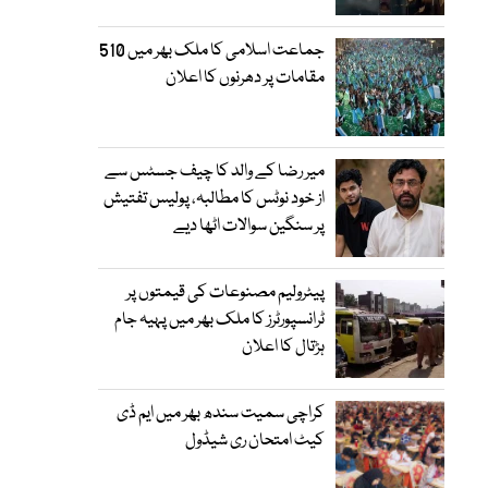
جماعت اسلامی کا ملک بھر میں 510
مقامات پر دھرنوں کا اعلان
میر رضا کے والد کا چیف جسٹس سے
از خود نوٹس کا مطالبہ، پولیس تفتیش
پر سنگین سوالات اٹھا دیے
پیٹرولیم مصنوعات کی قیمتوں پر
ٹرانسپورٹرز کا ملک بھر میں پہیہ جام
ہڑتال کا اعلان
کراچی سمیت سندھ بھر میں ایم ڈی
کیٹ امتحان ری شیڈول