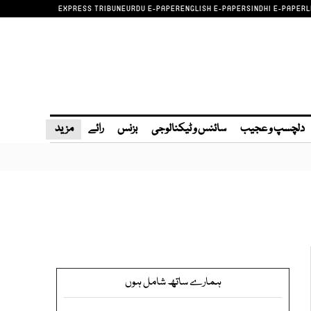
EXPRESS TRIBUNE
URDU E-PAPER
ENGLISH E-PAPER
SINDHI E-PAPER
L
دلچسپ و عجیب
سائنس و ٹیکنالوجی
بزنس
رائے
مزید
ہمارے ساتھ شامل ہوں