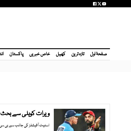
صفحۂ اول
تازہ ترین
کھیل
خاص خبریں
پاکستان
انٹ
ویرات کوہلی سے بحث کے
اسٹیٹ آفیشلز کی جانب سے بی سی 