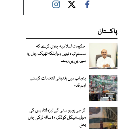
پاکستان
حکومت اعلامیہ جاری کرے کہ
سسٹم تباہ نہیں ہوا بلکہ ٹھیک چل رہا
ہے، پی پی رہنما
پنجاب میں بلدیاتی انتخابات کیلئے
اہم قدم
کراچی یونیورسٹی کی تیز رفتار بس کی
موٹرسائیکل کو ٹکر، 17 سالہ لڑکی جاں
بحق