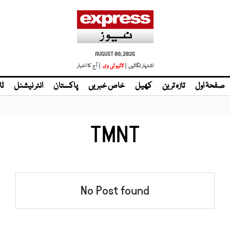
AUGUST 09, 2026
اشتہار لگائیں |
لائیو ٹی وی
| آج کا اخبار
صفحۂ اول
تازہ ترین
کھیل
خاص خبریں
پاکستان
انٹر نیشنل
ٹا
TMNT
No Post found