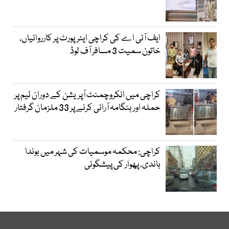
ایف آئی اے کی کراچی ایئرپورٹ پر کارروائیاں،
خاتون سمیت 3 مسافر آف لوڈ
کراچی میں انکروچمنٹ آپریشن کے دوران ٹیم پر
حملہ اور ہنگامہ آرائی کرنے پر 33 ملزمان گرفتار
کراچی: محکمہ موسمیات کی شہر میں بوندا
باندی، پھوار کی پیشگوئی