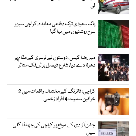
لی
پاک سعودی ترک دفاعی معاہدہ، کراچی سبز و
سرخ روشنیوں میں نہا گیا
میر رضا کیس، دوستوں نے نرسری کے مقام پر
دھرنا دے دیا، شارع فیصل پر ٹریفک متاثر
کراچی: فائرنگ کے مختلف واقعات میں 2
خواتین سمیت 4 افراد زخمی
جشن آزادی کے موقع پر کراچی کی جھنڈا گلی
سیل