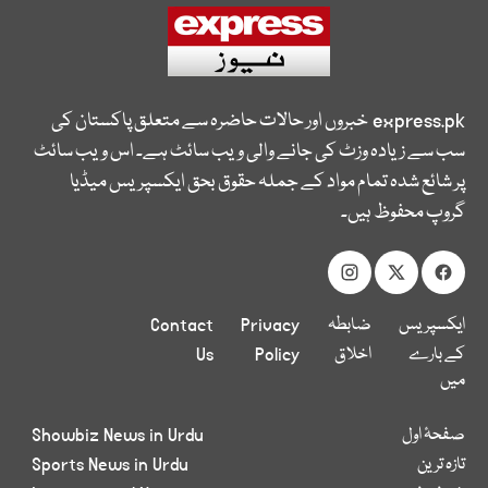
express.pk
خبروں اور حالات حاضرہ سے متعلق پاکستان کی
سب سے زیادہ وزٹ کی جانے والی ویب سائٹ ہے۔ اس ویب سائٹ
پر شائع شدہ تمام مواد کے جملہ حقوق بحق ایکسپریس میڈیا
گروپ محفوظ ہیں۔
ایکسپریس
ضابطہ
Privacy
Contact
کے بارے
اخلاق
Policy
Us
میں
صفحۂ اول
Showbiz News in Urdu
تازہ ترین
Sports News in Urdu