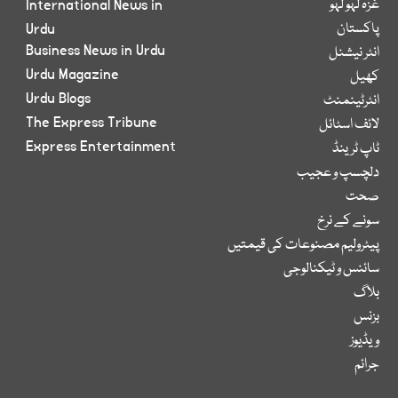
غزہ لہو لہو
International News in
پاکستان
Urdu
Business News in Urdu
انٹر نیشنل
Urdu Magazine
کھیل
Urdu Blogs
انٹرٹینمنٹ
The Express Tribune
لائف اسٹائل
Express Entertainment
ٹاپ ٹرینڈ
دلچسپ و عجیب
صحت
سونے کے نرخ
پیٹرولیم مصنوعات کی قیمتیں
سائنس و ٹیکنالوجی
بلاگ
بزنس
ویڈیوز
جرائم