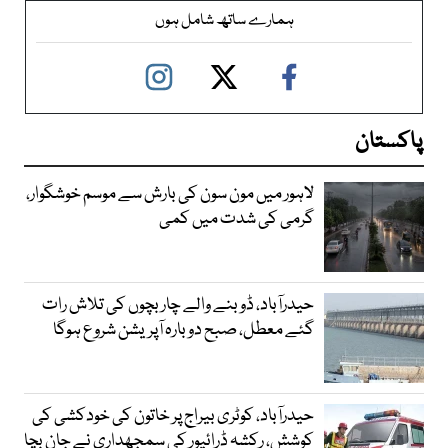
ہمارے ساتھ شامل ہوں
پاکستان
لاہور میں مون سون کی بارش سے موسم خوشگوار،
گرمی کی شدت میں کمی
حیدرآباد، ڈوبنے والے چار بچوں کی تلاش رات
گئے معطل، صبح دوبارہ آپریشن شروع ہوگا
حیدرآباد، کوٹری بیراج پر خاتون کی خودکشی کی
کوشش، رکشہ ڈرائیور کی سمجھداری نے جان بچا