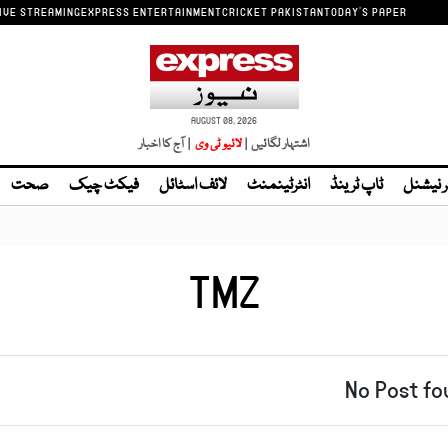
IVE STREAMING
EXPRESS ENTERTAINMENT
CRICKET PAKISTAN
TODAY'S PAPER
AUGUST 08, 2026
اشتہار لگائیں |
لائیو ٹی وی
| آج کا اخبار
ر نیشنل
ٹاپ ٹرینڈ
انٹرٹینمنٹ
لائف اسٹائل
فیکٹ چیک
صحت
TMZ
No Post fo