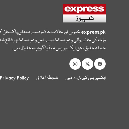
express.pk
خبروں اور حالات حاضرہ سے متعلق پاکستان 
وزٹ کی جانے والی ویب سائٹ ہے۔ اس ویب سائٹ پر شائع شدہ
جملہ حقوق بحق ایکسپریس میڈیا گروپ محفوظ ہیں۔
ایکسپریس کے بارے میں
ضابطہ اخلاق
Privacy Policy