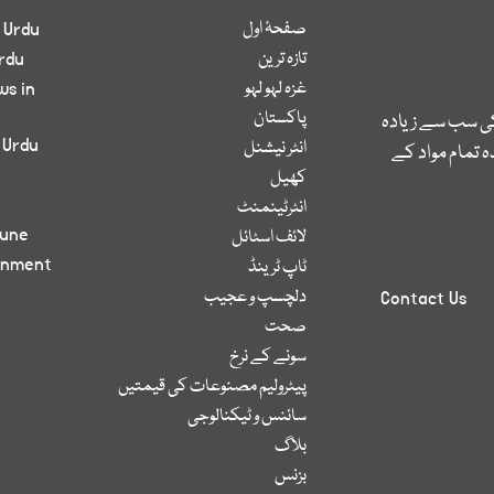
صفحۂ اول
 Urdu
تازہ ترین
rdu
غزہ لہو لہو
ws in
پاکستان
کی سب سے زیادہ
 Urdu
انٹر نیشنل
 تمام مواد کے
کھیل
انٹرٹینمنٹ
bune
لائف اسٹائل
inment
ٹاپ ٹرینڈ
دلچسپ و عجیب
Contact Us
صحت
سونے کے نرخ
پیٹرولیم مصنوعات کی قیمتیں
سائنس و ٹیکنالوجی
بلاگ
بزنس