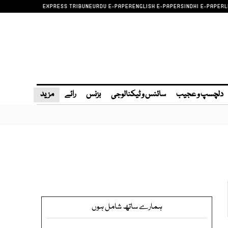
EXPRESS TRIBUNE
URDU E-PAPER
ENGLISH E-PAPER
SINDHI E-PAPER
L
دلچسپ و عجیب
سائنس و ٹیکنالوجی
بزنس
رائے
مزید
ہمارے ساتھ شامل ہوں