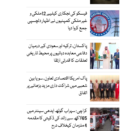
فیسکو کی نجکاری کیلیے 12ملکی و
غیر ملکی کمپنیوں نے اظہارِ دلچسپی
جمع کروا دیا
پاکستان، ترکیہ اور سعودی کے درمیان
دفاعی معاہدہ دہائیوں پر محیط تاریخی
تعلقات کا قدرتی ارتقا
پاک امریکا اقتصادی تعاون، سویا بین
شعبے میں شراکت داری مزید بڑھانے پر
اتفاق
کراچی: سہراب گوٹھ ایدھی سینٹر میں
65لاکھ سے زائد کی ڈکیتی کا مقدمہ
4 ملزمان کیخلاف درج