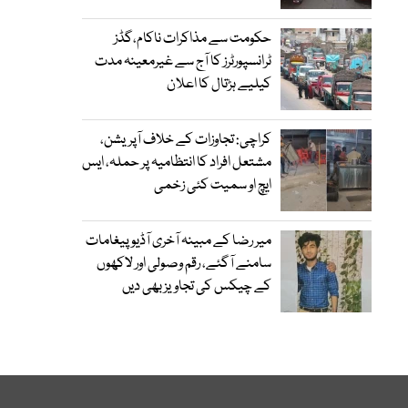
حکومت سے مذاکرات ناکام،گڈز
ٹرانسپورٹرز کا آج سے غیرمعینہ مدت
کیلیے ہڑتال کا اعلان
کراچی: تجاوزات کے خلاف آپریشن،
مشتعل افراد کا انتظامیہ پر حملہ، ایس
ایچ او سمیت کئی زخمی
میر رضا کے مبینہ آخری آڈیو پیغامات
سامنے آگئے، رقم وصولی اور لاکھوں
کے چیکس کی تجاویز بھی دیں