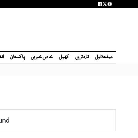
صفحۂ اول
تازہ ترین
کھیل
خاص خبریں
پاکستان
انٹ
und