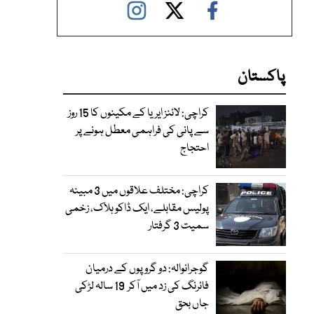
پاکستان
کراچی: لائنز ایریا کے مکینوں کا 15 روز
سے پانی کی فراہمی معطل ہونے پر
احتجاج
کراچی: مختلف علاقوں میں 3 مبینہ
پولیس مقابلے، ایک ڈاکو ہلاک، زخمی
سمیت 3 گرفتار
گوجرانوالہ: دو گروپوں کے درمیان
فائرنگ کی زد میں آکر 19 سالہ لڑکی
جاں بحق