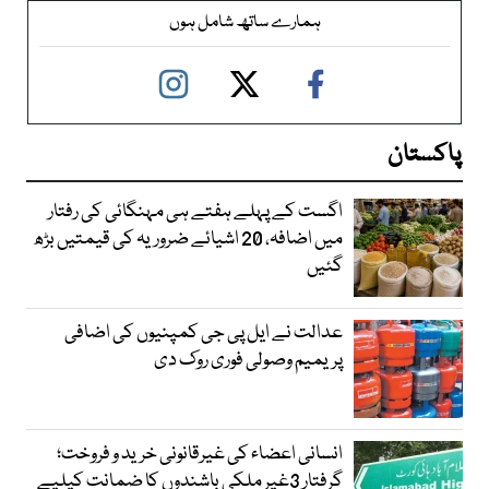
ہمارے ساتھ شامل ہوں
پاکستان
اگست کے پہلے ہفتے ہی مہنگائی کی رفتار
میں اضافہ، 20 اشیائے ضروریہ کی قیمتیں بڑھ
گئیں
عدالت نے ایل پی جی کمپنیوں کی اضافی
پریمیم وصولی فوری روک دی
انسانی اعضاء کی غیرقانونی خرید و فروخت؛
گرفتار 3غیر ملکی باشندوں کا ضمانت کیلیے