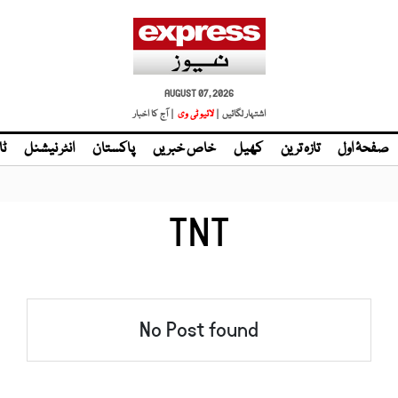
AUGUST 07, 2026
اشتہار لگائیں |
لائیو ٹی وی
| آج کا اخبار
صفحۂ اول
تازہ ترین
کھیل
خاص خبریں
پاکستان
انٹر نیشنل
ٹا
TNT
No Post found