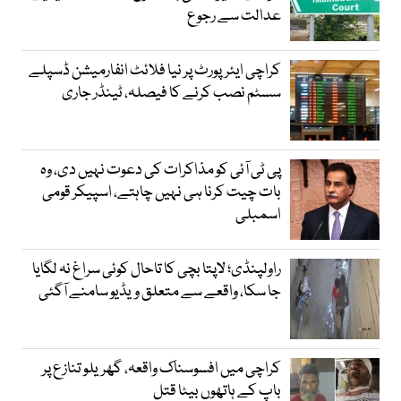
عدالت سے رجوع
کراچی ایئرپورٹ پر نیا فلائٹ انفارمیشن ڈسپلے
سسٹم نصب کرنے کا فیصلہ، ٹینڈر جاری
پی ٹی آئی کو مذاکرات کی دعوت نہیں دی، وہ
بات چیت کرنا ہی نہیں چاہتے، اسپیکر قومی
اسمبلی
راولپنڈی؛ لاپتا بچی کا تاحال کوئی سراغ نہ لگایا
جا سکا، واقعے سے متعلق ویڈیو سامنے آگئی
کراچی میں افسوسناک واقعہ، گھریلو تنازع پر
باپ کے ہاتھوں بیٹا قتل