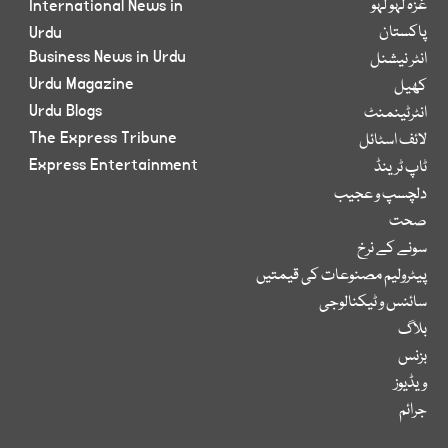
غزہ لہو لہو
International News in
پاکستان
Urdu
Business News in Urdu
انٹر نیشنل
Urdu Magazine
کھیل
Urdu Blogs
انٹرٹینمنٹ
The Express Tribune
لائف اسٹائل
Express Entertainment
ٹاپ ٹرینڈ
دلچسپ و عجیب
صحت
سونے کے نرخ
پیٹرولیم مصنوعات کی قیمتیں
سائنس و ٹیکنالوجی
بلاگ
بزنس
ویڈیوز
جرائم