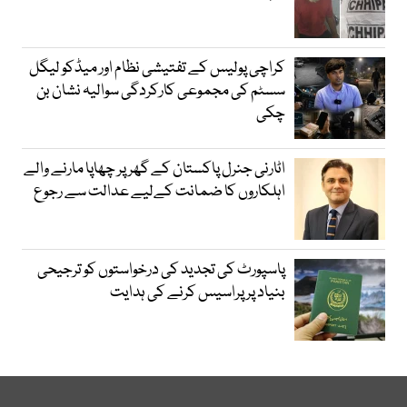
کراچی پولیس کے تفتیشی نظام اور میڈکو لیگل
سسٹم کی مجموعی کارکردگی سوالیہ نشان بن
چکی
اٹارنی جنرل پاکستان کے گھر پر چھاپا مارنے والے
اہلکاروں کا ضمانت کےلیے عدالت سے رجوع
پاسپورٹ کی تجدید کی درخواستوں کو ترجیحی
بنیاد پر پراسیس کرنے کی ہدایت