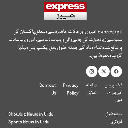
express.pk
خبروں اور حالات حاضرہ سے متعلق پاکستان کی
سب سے زیادہ وزٹ کی جانے والی ویب سائٹ ہے۔ اس ویب سائٹ
پر شائع شدہ تمام مواد کے جملہ حقوق بحق ایکسپریس میڈیا
گروپ محفوظ ہیں۔
ایکسپریس
ضابطہ
Privacy
Contact
کے بارے
اخلاق
Policy
Us
میں
صفحۂ اول
Showbiz News in Urdu
تازہ ترین
Sports News in Urdu