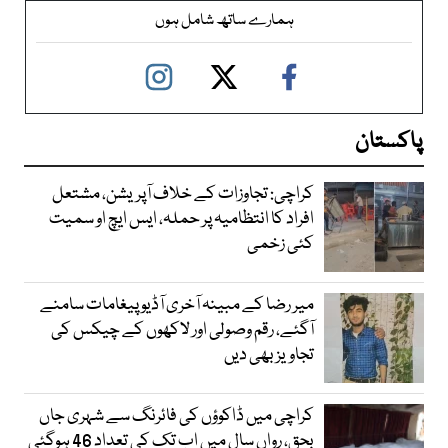
ہمارے ساتھ شامل ہوں
پاکستان
کراچی: تجاوزات کے خلاف آپریشن، مشتعل
افراد کا انتظامیہ پر حملہ، ایس ایچ او سمیت
کئی زخمی
میر رضا کے مبینہ آخری آڈیو پیغامات سامنے
آگئے، رقم وصولی اور لاکھوں کے چیکس کی
تجاویز بھی دیں
کراچی میں ڈاکوؤں کی فائرنگ سے شہری جاں
بحق، رواں سال میں اب تک کی تعداد 46 ہوگئی