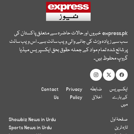
express.pk
خبروں اور حالات حاضرہ سے متعلق پاکستان کی
سب سے زیادہ وزٹ کی جانے والی ویب سائٹ ہے۔ اس ویب سائٹ
پر شائع شدہ تمام مواد کے جملہ حقوق بحق ایکسپریس میڈیا
گروپ محفوظ ہیں۔
ایکسپریس
ضابطہ
Privacy
Contact
کے بارے
اخلاق
Policy
Us
میں
صفحۂ اول
Showbiz News in Urdu
تازہ ترین
Sports News in Urdu