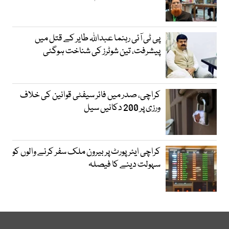
پی ٹی آئی رہنما عبداللہ طایر کے قتل میں
پیشرفت، تین شوٹرز کی شناخت ہوگئی
کراچی، صدر میں فائر سیفٹی قوانین کی خلاف
ورزی پر 200 دکانیں سیل
کراچی ایئرپورٹ پر بیرون ملک سفر کرنے والوں کو
سہولت دینے کا فیصلہ