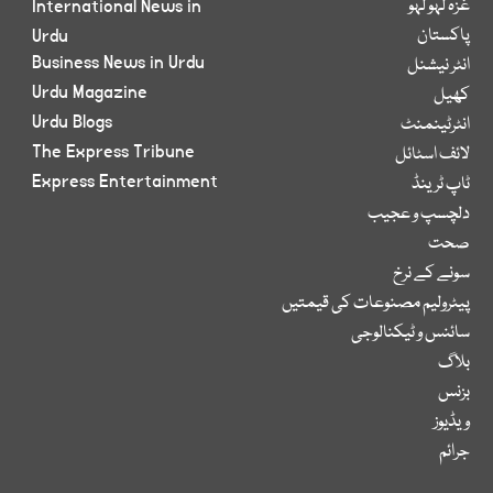
غزہ لہو لہو
International News in
پاکستان
Urdu
Business News in Urdu
انٹر نیشنل
Urdu Magazine
کھیل
Urdu Blogs
انٹرٹینمنٹ
The Express Tribune
لائف اسٹائل
Express Entertainment
ٹاپ ٹرینڈ
دلچسپ و عجیب
صحت
سونے کے نرخ
پیٹرولیم مصنوعات کی قیمتیں
سائنس و ٹیکنالوجی
بلاگ
بزنس
ویڈیوز
جرائم