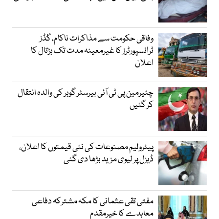
وفاقی حکومت سے مذاکرات ناکام، گڈز
ٹرانسپورٹرز کا غیرمعینہ مدت تک ہڑتال کا
اعلان
چئیرمین پی ٹی آئی بیرسٹر گوہر کی والدہ انتقال
کر گئیں
پیٹرولیم مصنوعات کی نئی قیمتوں کا اعلان،
ڈیزل پر لیوی مزید بڑھا دی گئی
مفتی تقی عثمانی کا مکہ مشترکہ دفاعی
معاہدے کا خیرمقدم