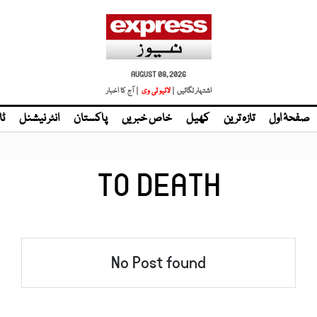
AUGUST 08, 2026
اشتہار لگائیں |
لائیو ٹی وی
| آج کا اخبار
صفحۂ اول
تازہ ترین
کھیل
خاص خبریں
پاکستان
انٹر نیشنل
ٹا
TO DEATH
No Post found