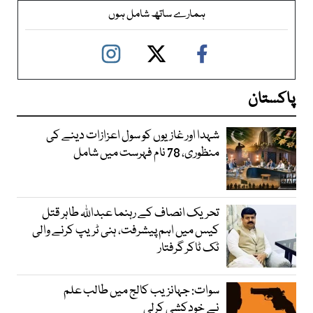
ہمارے ساتھ شامل ہوں
پاکستان
شہدا اور غازیوں کو سول اعزازات دینے کی
منظوری، 78 نام فہرست میں شامل
تحریک انصاف کے رہنما عبداللہ طاہر قتل
کیس میں اہم پیشرفت، ہنی ٹریپ کرنے والی
ٹک ٹاکر گرفتار
سوات: جہانزیب کالج میں طالب علم
نے خودکشی کرلی