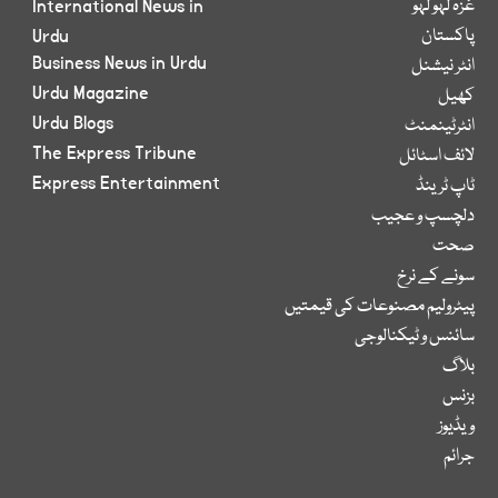
غزہ لہو لہو
International News in
پاکستان
Urdu
Business News in Urdu
انٹر نیشنل
Urdu Magazine
کھیل
Urdu Blogs
انٹرٹینمنٹ
The Express Tribune
لائف اسٹائل
Express Entertainment
ٹاپ ٹرینڈ
دلچسپ و عجیب
صحت
سونے کے نرخ
پیٹرولیم مصنوعات کی قیمتیں
سائنس و ٹیکنالوجی
بلاگ
بزنس
ویڈیوز
جرائم