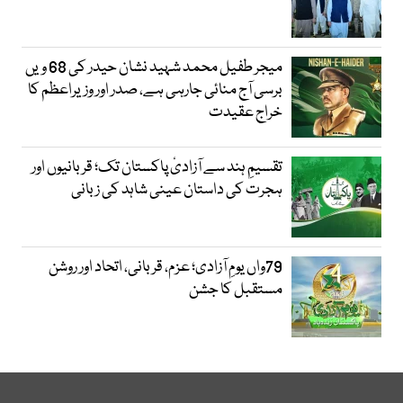
میجر طفیل محمد شہید نشان حیدر کی 68 ویں
برسی آج منائی جارہی ہے، صدر اور وزیراعظم کا
خراج عقیدت
تقسیمِ ہند سے آزادیٔ پاکستان تک؛ قربانیوں اور
ہجرت کی داستان عینی شاہد کی زبانی
79واں یومِ آزادی؛ عزم، قربانی، اتحاد اور روشن
مستقبل کا جشن