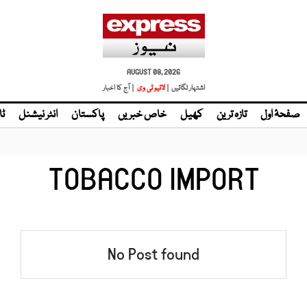
AUGUST 08, 2026
اشتہار لگائیں |
لائیو ٹی وی
| آج کا اخبار
صفحۂ اول
تازہ ترین
کھیل
خاص خبریں
پاکستان
انٹر نیشنل
ٹا
TOBACCO IMPORT
No Post found