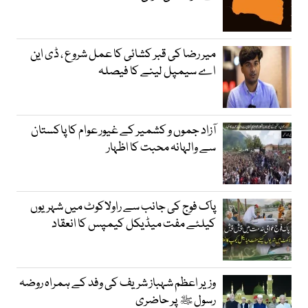
میر رضا کی قبر کشائی کا عمل شروع ، ڈی این
اے سیمپل لینے کا فیصلہ
آزاد جموں و کشمیر کے غیور عوام کا پاکستان
سے والہانہ محبت کا اظہار
پاک فوج کی جانب سے راولاکوٹ میں شہریوں
کیلئے مفت میڈیکل کیمپس کا انعقاد
وزیر اعظم شہباز شریف کی وفد کے ہمراہ روضہ
رسول ﷺ پر حاضری