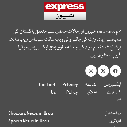
express.pk
خبروں اور حالات حاضرہ سے متعلق پاکستان کی
سب سے زیادہ وزٹ کی جانے والی ویب سائٹ ہے۔ اس ویب سائٹ
پر شائع شدہ تمام مواد کے جملہ حقوق بحق ایکسپریس میڈیا
گروپ محفوظ ہیں۔
ایکسپریس
ضابطہ
Privacy
Contact
کے بارے
اخلاق
Policy
Us
میں
صفحۂ اول
Showbiz News in Urdu
تازہ ترین
Sports News in Urdu