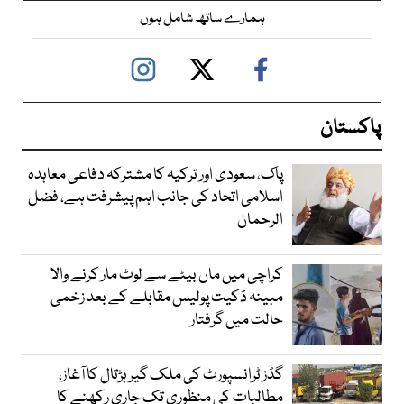
ہمارے ساتھ شامل ہوں
پاکستان
پاک، سعودی اور ترکیہ کا مشترکہ دفاعی معاہدہ
اسلامی اتحاد کی جانب اہم پیشرفت ہے، فضل
الرحمان
کراچی میں ماں بیٹے سے لوٹ مار کرنے والا
مبینہ ڈکیت پولیس مقابلے کے بعد زخمی
حالت میں گرفتار
گڈز ٹرانسپورٹ کی ملک گیر ہڑتال کا آغاز،
مطالبات کی منظوری تک جاری رکھنے کا