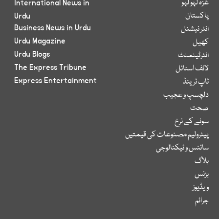
غزہ لہو لہو
International News in
پاکستان
Urdu
Business News in Urdu
انٹر نیشنل
Urdu Magazine
کھیل
Urdu Blogs
انٹرٹینمنٹ
The Express Tribune
لائف اسٹائل
Express Entertainment
ٹاپ ٹرینڈ
دلچسپ و عجیب
صحت
سونے کے نرخ
پیٹرولیم مصنوعات کی قیمتیں
سائنس و ٹیکنالوجی
بلاگ
بزنس
ویڈیوز
جرائم