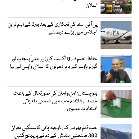
اعلان
پی آئی اے کی نجکاری کے بعد بورڈ کے اہم ترین
اجلاس میں بڑے فیصلے
حافظ نعیم نے 9 اگست کو وزیراعلیٰ پنجاب اور
گورنر ہاؤسز کے باہر دھرنوں کا اعلان واپس لے لیا
بلوچستان؛ امن و امان کی صورتحال کے باعث
خضدار، قلات، حب میں ضمنی بلدیاتی
انتخابات ملتوی
حب ڈیم بھرنے کے باوجود پانی کا سنگین بحران،
300 صنعتیں بندش کے دہانے پر پہنچ گئیں