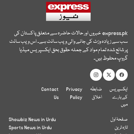
express.pk
خبروں اور حالات حاضرہ سے متعلق پاکستان کی
سب سے زیادہ وزٹ کی جانے والی ویب سائٹ ہے۔ اس ویب سائٹ
پر شائع شدہ تمام مواد کے جملہ حقوق بحق ایکسپریس میڈیا
گروپ محفوظ ہیں۔
ایکسپریس
ضابطہ
Privacy
Contact
کے بارے
اخلاق
Policy
Us
میں
صفحۂ اول
Showbiz News in Urdu
تازہ ترین
Sports News in Urdu