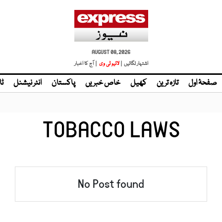
AUGUST 08, 2026
اشتہار لگائیں |
لائیو ٹی وی
| آج کا اخبار
صفحۂ اول
تازہ ترین
کھیل
خاص خبریں
پاکستان
انٹر نیشنل
ٹا
TOBACCO LAWS
No Post found