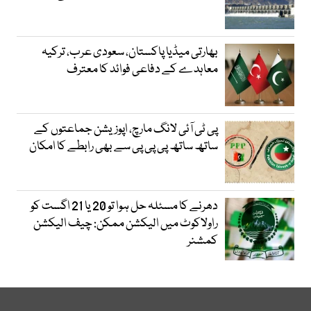
بھارتی میڈیا پاکستان، سعودی عرب، ترکیہ
معاہدے کے دفاعی فوائد کا معترف
پی ٹی آئی لانگ مارچ، اپوزیشن جماعتوں کے
ساتھ ساتھ پی پی پی سے بھی رابطے کا امکان
دھرنے کا مسئلہ حل ہوا تو 20 یا 21 اگست کو
راولاکوٹ میں الیکشن ممکن: چیف الیکشن
کمشنر