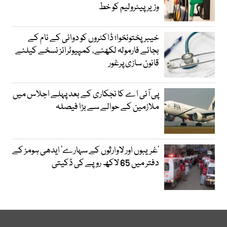
وزیرپیٹرولیم کو خط
خیبرپختونخوا؛ ڈاکٹروں کو دوائی کے نام کے
بجائے فارمولہ لکھنے، کمپیوٹرائز نسخے کیلئے
قانون سازی پرغور
پی آئی اے کا نجکاری کے بعد پہلے اجلاس میں
ملازمین کے حوالے سے بڑا فیصلہ
’غریبوں اور لاوارثوں کے سہارے‘ ایدھی ہومز کے
دفتر میں 65 لاکھ روپے کی ڈکیتی