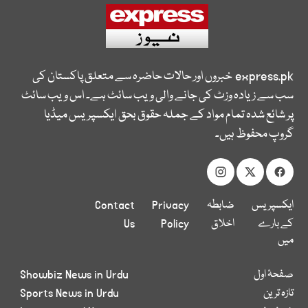
express.pk
خبروں اور حالات حاضرہ سے متعلق پاکستان کی
سب سے زیادہ وزٹ کی جانے والی ویب سائٹ ہے۔ اس ویب سائٹ
پر شائع شدہ تمام مواد کے جملہ حقوق بحق ایکسپریس میڈیا
گروپ محفوظ ہیں۔
ایکسپریس
ضابطہ
Privacy
Contact
کے بارے
اخلاق
Policy
Us
میں
صفحۂ اول
Showbiz News in Urdu
تازہ ترین
Sports News in Urdu