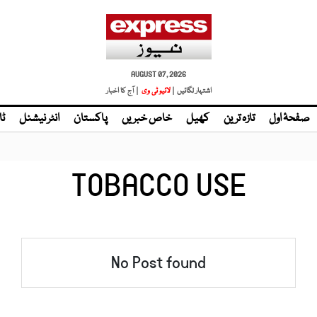
AUGUST 07, 2026
اشتہار لگائیں |
| آج کا اخبار
صفحۂ اول
تازہ ترین
کھیل
خاص خبریں
پاکستان
انٹر نیشنل
ٹا
TOBACCO USE
No Post found