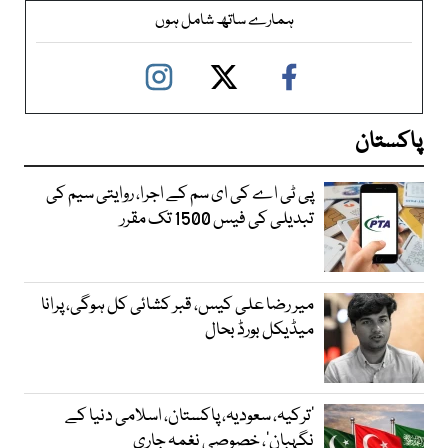
ہمارے ساتھ شامل ہوں
پاکستان
پی ٹی اے کی ای سم کے اجرا، روایتی سیم کی
تبدیلی کی فیس 1500 تک مقرر
میر رضا علی کیس، قبر کشائی کل ہوگی، پرانا
میڈیکل بورڈ بحال
‘ترکیہ، سعودیہ، پاکستان، اسلامی دنیا کے
نگہبان’، خصوصی نغمہ جاری