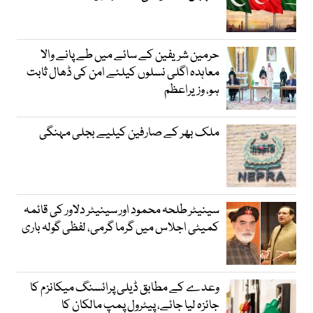
حرمین شریفین کے سائے میں طے پانے والا
معاہدہ اگلی نسلوں کیلئے امن کی ڈھال ثابت
ہو، وزیراعظم
ملک بھر کے صارفین کیلیے بجلی مہنگی
سینیٹر طلحہ محمود اور سینیٹر دلاور کی قائمہ
کمیٹی اجلاس میں گرما گرمی، لفظی گولہ باری
وعدے کے مطابق ڈیلی پرائسنگ میکانزم کا
جائزہ لیا جائے، پیٹرول پمپ مالکان کا