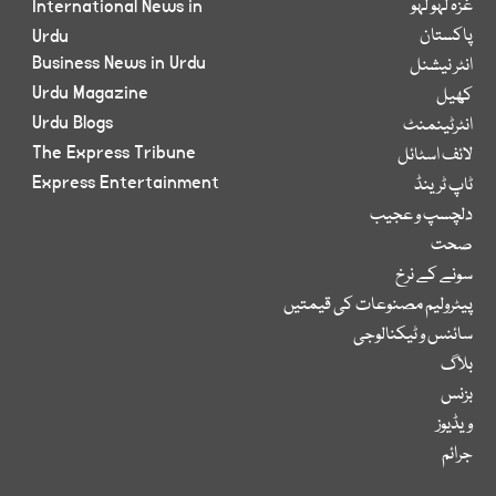
غزہ لہو لہو
International News in
پاکستان
Urdu
Business News in Urdu
انٹر نیشنل
Urdu Magazine
کھیل
Urdu Blogs
انٹرٹینمنٹ
The Express Tribune
لائف اسٹائل
Express Entertainment
ٹاپ ٹرینڈ
دلچسپ و عجیب
صحت
سونے کے نرخ
پیٹرولیم مصنوعات کی قیمتیں
سائنس و ٹیکنالوجی
بلاگ
بزنس
ویڈیوز
جرائم