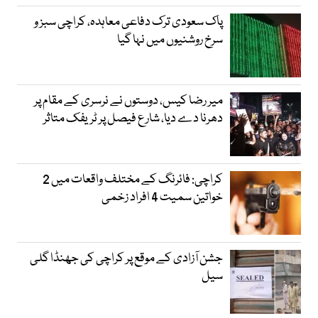
پاک سعودی ترک دفاعی معاہدہ، کراچی سبز و
سرخ روشنیوں میں نہا گیا
میر رضا کیس، دوستوں نے نرسری کے مقام پر
دھرنا دے دیا، شارع فیصل پر ٹریفک متاثر
کراچی: فائرنگ کے مختلف واقعات میں 2
خواتین سمیت 4 افراد زخمی
جشن آزادی کے موقع پر کراچی کی جھنڈا گلی
سیل