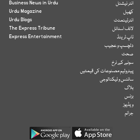
Business News in Urdu
انٹر نیشنل
Urdu Magazine
کھیل
Urdu Blogs
انٹرٹینمنٹ
The Express Tribune
لائف اسٹائل
Express Entertainment
ٹاپ ٹرینڈ
دلچسپ و عجیب
صحت
سونے کے نرخ
پیٹرولیم مصنوعات کی قیمتیں
سائنس و ٹیکنالوجی
بلاگ
بزنس
ویڈیوز
جرائم