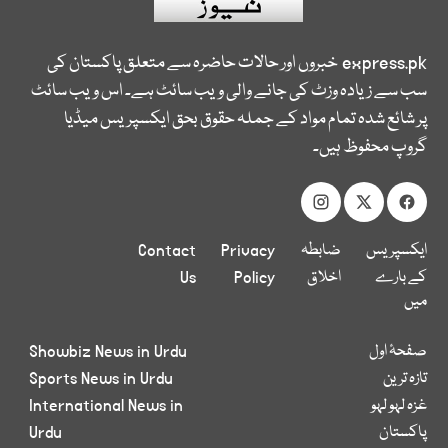
express.pk
خبروں اور حالات حاضرہ سے متعلق پاکستان کی
سب سے زیادہ وزٹ کی جانے والی ویب سائٹ ہے۔ اس ویب سائٹ
پر شائع شدہ تمام مواد کے جملہ حقوق بحق ایکسپریس میڈیا
گروپ محفوظ ہیں۔
ایکسپریس
ضابطہ
Privacy
Contact
کے بارے
اخلاق
Policy
Us
میں
صفحۂ اول
Showbiz News in Urdu
تازہ ترین
Sports News in Urdu
غزہ لہو لہو
International News in
پاکستان
Urdu