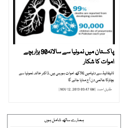
پاکستان میں نمونیا سے سالانہ90 ہزار بچے
اموات کا شکار
ٹائیفائیڈ سے دنیامیں 6لاکھ اموات ہورہی ہیں ،ڈاکٹر خالد، نمونیا سے
بچاؤکا عالمی دن آج منایا جائے گا
طفیل احمد
| NOV 12, 2019 09:47 AM |
ہمارے ساتھ شامل ہوں