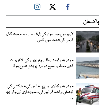
پاکستان
لاہور میں مون سون کی بارش سے موسم خوشگوار،
گرمی کی شدت میں کمی
حیدرآباد، ڈوبنے والے چار بچوں کی تلاش رات
گئے معطل، صبح دوبارہ آپریشن شروع ہوگا
حیدرآباد، کوٹری بیراج پر خاتون کی خودکشی کی
کوشش، رکشہ ڈرائیور کی سمجھداری نے جان بچا
لی