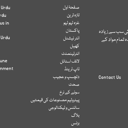
صفحۂ اول
 Urdu
تازہ ترین
rdu
غزہ لہو لہو
ws in
پاکستان
کی سب سے زیادہ
 Urdu
انٹر نیشنل
 تمام مواد کے
کھیل
انٹرٹینمنٹ
bune
لائف اسٹائل
inment
ٹاپ ٹرینڈ
دلچسپ و عجیب
Contact Us
صحت
سونے کے نرخ
پیٹرولیم مصنوعات کی قیمتیں
سائنس و ٹیکنالوجی
بلاگ
بزنس