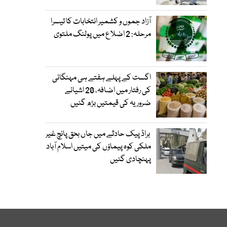
آزاد جموں و کشمیر انتخابات کا تیسرا
مرحلہ: 2 اضلاع میں پولنگ ملتوی
اگست کے پہلے ہفتے ہی مہنگائی
کی رفتار میں اضافہ، 20 اشیائے
ضروریہ کی قیمتیں بڑھ گئیں
براڈ پیک حادثے میں جاں بحق پانچ غیر
ملکی کوہ پیماؤں کی میتیں اسلام آباد
پہنچادی گئیں