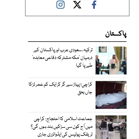
پاکستان
ترکیہ، سعودی عرب اور پاکستان کے
درمیان ’مکہ مشترکہ دفاعی معاہدہ‘
طے پا گیا
کراچی؛ پہاڑ سے گر کر ایک کم عمر لڑکا
جاں بحق
جماعت اسلامی کا احتجاج: کراچی
میں آج کون سی سڑکیں بند ہوں گی؟
ٹریفک پولیس کی ایڈوائزری جاری