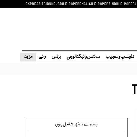
EXPRESS TRIBUNE
URDU E-PAPER
ENGLISH E-PAPER
SINDHI E-PAPER
L
دلچسپ و عجیب
سائنس و ٹیکنالوجی
بزنس
رائے
مزید
ہمارے ساتھ شامل ہوں