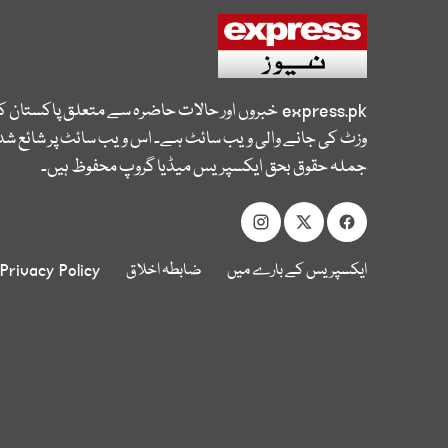
express.pk
خبروں اور حالات حاضرہ سے متعلق پاکستان 
وزٹ کی جانے والی ویب سائٹ ہے۔ اس ویب سائٹ پر شائع شدہ
جملہ حقوق بحق ایکسپریس میڈیا گروپ محفوظ ہیں۔
ایکسپریس کے بارے میں
ضابطہ اخلاق
Privacy Policy