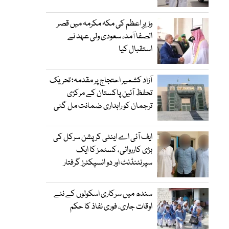
وزیرِ اعظم کی مکہ مکرمہ میں قصر
الصفا آمد، سعودی ولی عہد نے
استقبال کیا
آزاد کشمیر احتجاج پر مقدمہ؛ تحریک
تحفظ آئین پاکستان کے مرکزی
ترجمان کو راہداری ضمانت مل گئی
ایف آئی اے اینٹی کرپشن سرکل کی
بڑی کارروائی، کسٹمز کا ایک
سپرنٹنڈنٹ اور دو انسپکٹرز گرفتار
سندھ میں سرکاری اسکولوں کے نئے
اوقات جاری، فوری نفاذ کا حکم