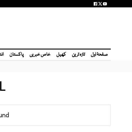
صفحۂ اول
تازہ ترین
کھیل
خاص خبریں
پاکستان
انٹ
L
und