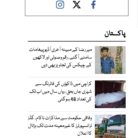
پاکستان
میر رضا کے مبینہ آخری آڈیو پیغامات
سامنے آگئے، رقم وصولی اور لاکھوں
کے چیکس کی تجاویز بھی دیں
کراچی میں ڈاکوؤں کی فائرنگ سے
شہری جاں بحق، رواں سال میں اب تک
کی تعداد 46 ہوگئی
وفاقی حکومت سے مذاکرات ناکام، گڈز
ٹرانسپورٹرز کا غیرمعینہ مدت تک ہڑتال
کا اعلان