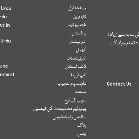
صفحۂ اول
 Urdu
تازہ ترین
rdu
غزہ لہو لہو
ws in
پاکستان
کی سب سے زیادہ
 Urdu
انٹر نیشنل
 تمام مواد کے
کھیل
انٹرٹینمنٹ
bune
لائف اسٹائل
inment
ٹاپ ٹرینڈ
دلچسپ و عجیب
Contact Us
صحت
سونے کے نرخ
پیٹرولیم مصنوعات کی قیمتیں
سائنس و ٹیکنالوجی
بلاگ
بزنس