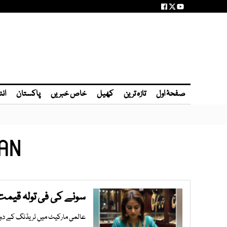
صفحۂ اول
تازہ ترین
کھیل
خاص خبریں
پاکستان
انٹ
AN,
سونے کی فی تولہ قیمت میں مزید 00
عالمی مارکیٹ میں ٹریڈنگ کے دوران سونے کی ق