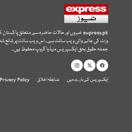
express.pk
خبروں اور حالات حاضرہ سے متعلق پاکستان 
وزٹ کی جانے والی ویب سائٹ ہے۔ اس ویب سائٹ پر شائع شدہ
جملہ حقوق بحق ایکسپریس میڈیا گروپ محفوظ ہیں۔
ایکسپریس کے بارے میں
ضابطہ اخلاق
Privacy Policy