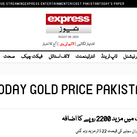
IVE STREAMING
EXPRESS ENTERTAINMENT
CRICKET PAKISTAN
TODAY'S PAPER
AUGUST 08, 2026
اشتہار لگائیں |
| آج کا اخبار
ر نیشنل
ٹاپ ٹرینڈ
انٹرٹینمنٹ
لائف اسٹائل
فیکٹ چیک
صحت
ODAY GOLD PRICE PAKIST
22 روپے کا اضافہ
یمت 22 ڈالر مزید بڑھ گئی