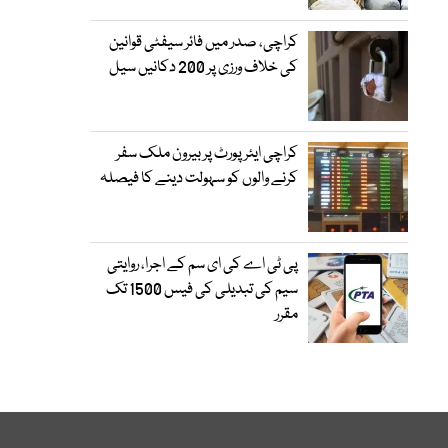
کراچی، صدر میں فائر سیفٹی قوانین
کی خلاف ورزی پر 200 دکانیں سیل
کراچی ایئرپورٹ پر بیرون ملک سفر
کرنے والوں کو سہولت دینے کا فیصلہ
پی ٹی اے کی ای سم کے اجرا، روایتی
سیم کی تبدیلی کی فیس 1500 تک
مقرر