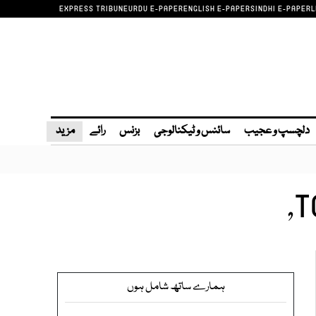
EXPRESS TRIBUNE
URDU E-PAPER
ENGLISH E-PAPER
SINDHI E-PAPER
L
دلچسپ و عجیب
سائنس و ٹیکنالوجی
بزنس
رائے
مزید
T
ہمارے ساتھ شامل ہوں