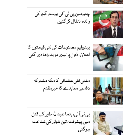
چئیرمین پی ٹی آئی بیرسٹر گوہر کی
والدہ انتقال کر گئیں
پیٹرولیم مصنوعات کی نئی قیمتوں کا
اعلان، ڈیزل پر لیوی مزید بڑھا دی گئی
مفتی تقی عثمانی کا مکہ مشترکہ
دفاعی معاہدے کا خیرمقدم
پی ٹی آئی رہنما عبداللہ طایر کے قتل
میں پیشرفت، تین شوٹرز کی شناخت
ہوگئی