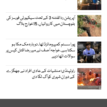
آپریشن ردالفتنہ 3 کے تحت سیکیورٹی فورسز کی
بلوچستان میں کارروائیاں، 15خوارج ہلاک
پورا سسٹم کمپرومائزڈ تھا، دوبارہ مک مکا ہو
سکتا ہے، خواجہ آصف نے میر رضا قتل کیس پر
سوالات اٹھا دیے
راولپنڈی؛ منشیات کے عادی افراد نے جھگڑے
کے دوران شہری کو آگ لگا دی