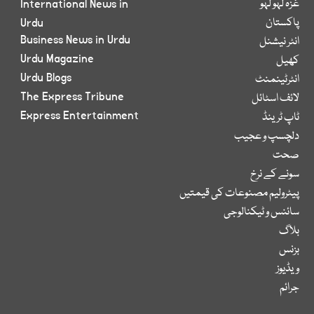
غزہ لہو لہو
International News in
پاکستان
Urdu
Business News in Urdu
انٹر نیشنل
Urdu Magazine
کھیل
Urdu Blogs
انٹرٹینمنٹ
The Express Tribune
لائف اسٹائل
Express Entertainment
ٹاپ ٹرینڈ
دلچسپ و عجیب
صحت
سونے کے نرخ
پیٹرولیم مصنوعات کی قیمتیں
سائنس و ٹیکنالوجی
بلاگ
بزنس
ویڈیوز
جرائم