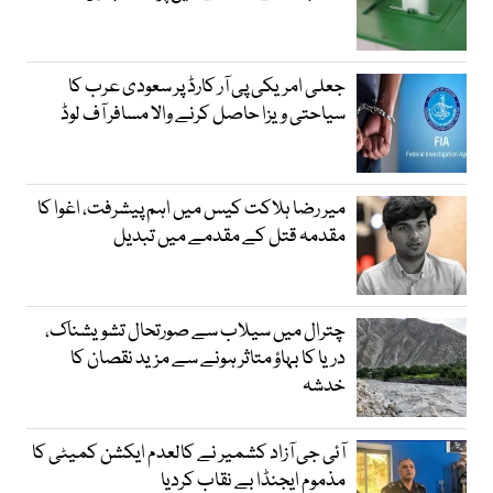
جعلی امریکی پی آر کارڈ پر سعودی عرب کا
سیاحتی ویزا حاصل کرنے والا مسافر آف لوڈ
میر رضا ہلاکت کیس میں اہم پیشرفت، اغوا کا
مقدمہ قتل کے مقدمے میں تبدیل
چترال میں سیلاب سے صورتحال تشویشناک،
دریا کا بہاؤ متاثر ہونے سے مزید نقصان کا
خدشہ
آئی جی آزاد کشمیر نے کالعدم ایکشن کمیٹی کا
مذموم ایجنڈا بے نقاب کردیا