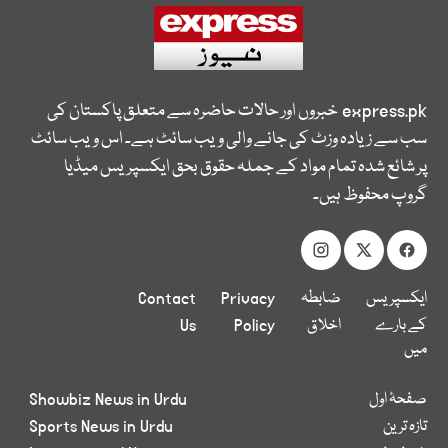
express.pk
خبروں اور حالات حاضرہ سے متعلق پاکستان کی
سب سے زیادہ وزٹ کی جانے والی ویب سائٹ ہے۔ اس ویب سائٹ
پر شائع شدہ تمام مواد کے جملہ حقوق بحق ایکسپریس میڈیا
گروپ محفوظ ہیں۔
ایکسپریس
ضابطہ
Privacy
Contact
کے بارے
اخلاق
Policy
Us
میں
صفحۂ اول
Showbiz News in Urdu
تازہ ترین
Sports News in Urdu