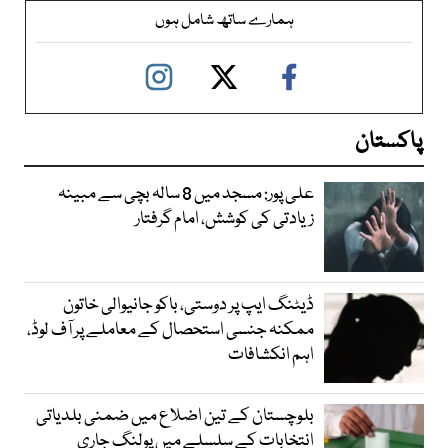
ہمارے ساتھ شامل ہوں
پاکستان
علی پور: مسجد میں 8 سالہ بچی سے مبینہ
زیادتی کی کوشش، امام گرفتار
ڈیٹنگ ایپ پر دوستی، باکو جانیوالی خاتون
ممکنہ جنسی استحصال کے معاملے پر آف لوڈ،
اہم انکشافات
بلوچستان کے تین اضلاع میں ضمنی بلدیاتی
انتخابات کے سلسلے میں پولنگ جاری