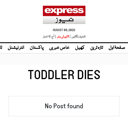
AUGUST 09, 2026
اشتہار لگائیں |
| آج کا اخبار
صفحۂ اول
تازہ ترین
کھیل
خاص خبریں
پاکستان
انٹر نیشنل
ٹا
TODDLER DIES
No Post found