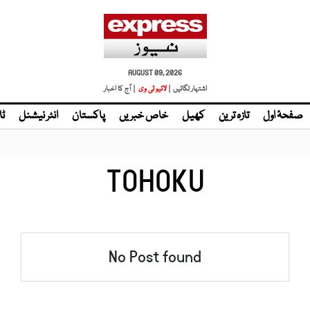
AUGUST 09, 2026
اشتہار لگائیں |
لائیو ٹی وی
| آج کا اخبار
صفحۂ اول
تازہ ترین
کھیل
خاص خبریں
پاکستان
انٹر نیشنل
ٹا
TOHOKU
No Post found