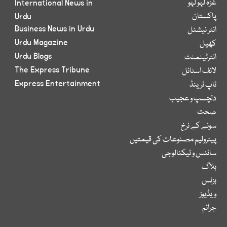
غزہ لہو لہو
International News in
پاکستان
Urdu
Business News in Urdu
انٹر نیشنل
Urdu Magazine
کھیل
Urdu Blogs
انٹرٹینمنٹ
The Express Tribune
لائف اسٹائل
Express Entertainment
ٹاپ ٹرینڈ
دلچسپ و عجیب
صحت
سونے کے نرخ
پیٹرولیم مصنوعات کی قیمتیں
سائنس و ٹیکنالوجی
بلاگ
بزنس
ویڈیوز
جرائم