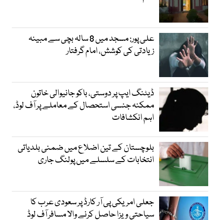
علی پور: مسجد میں 8 سالہ بچی سے مبینہ
زیادتی کی کوشش، امام گرفتار
ڈیٹنگ ایپ پر دوستی، باکو جانیوالی خاتون
ممکنہ جنسی استحصال کے معاملے پر آف لوڈ،
اہم انکشافات
بلوچستان کے تین اضلاع میں ضمنی بلدیاتی
انتخابات کے سلسلے میں پولنگ جاری
جعلی امریکی پی آر کارڈ پر سعودی عرب کا
سیاحتی ویزا حاصل کرنے والا مسافر آف لوڈ