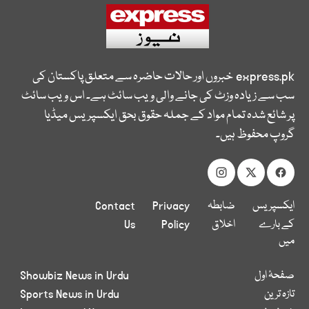
express.pk
خبروں اور حالات حاضرہ سے متعلق پاکستان کی
سب سے زیادہ وزٹ کی جانے والی ویب سائٹ ہے۔ اس ویب سائٹ
پر شائع شدہ تمام مواد کے جملہ حقوق بحق ایکسپریس میڈیا
گروپ محفوظ ہیں۔
ایکسپریس
ضابطہ
Privacy
Contact
کے بارے
اخلاق
Policy
Us
میں
صفحۂ اول
Showbiz News in Urdu
تازہ ترین
Sports News in Urdu