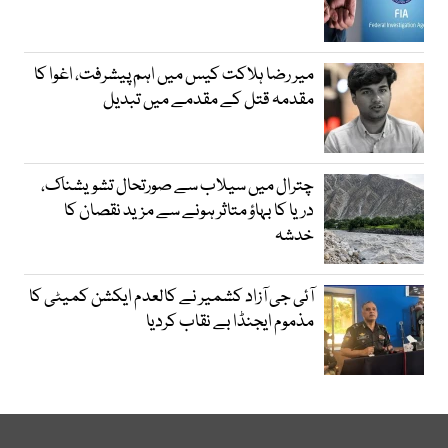
میر رضا ہلاکت کیس میں اہم پیشرفت، اغوا کا
مقدمہ قتل کے مقدمے میں تبدیل
چترال میں سیلاب سے صورتحال تشویشناک،
دریا کا بہاؤ متاثر ہونے سے مزید نقصان کا
خدشہ
آئی جی آزاد کشمیر نے کالعدم ایکشن کمیٹی کا
مذموم ایجنڈا بے نقاب کردیا