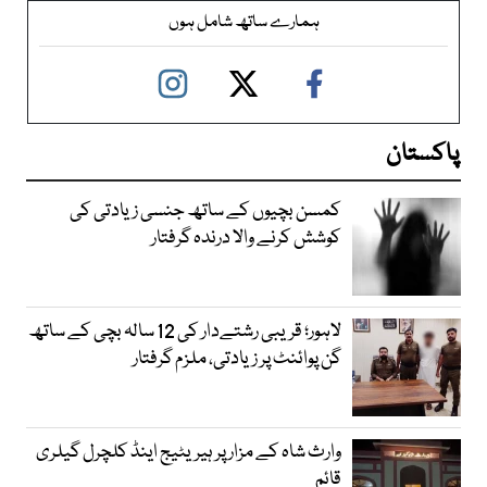
ہمارے ساتھ شامل ہوں
پاکستان
کمسن بچیوں کے ساتھ جنسی زیادتی کی
کوشش کرنے والا درندہ گرفتار
لاہور؛ قریبی رشتےدار کی 12 سالہ بچی کے ساتھ
گن پوائنٹ پر زیادتی، ملزم گرفتار
وارث شاہ کے مزار پر ہیریٹیج اینڈ کلچرل گیلری
قائم