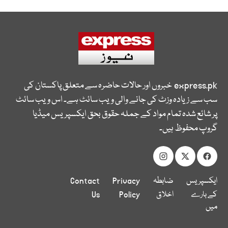
express.pk
خبروں اور حالات حاضرہ سے متعلق پاکستان کی
سب سے زیادہ وزٹ کی جانے والی ویب سائٹ ہے۔ اس ویب سائٹ
پر شائع شدہ تمام مواد کے جملہ حقوق بحق ایکسپریس میڈیا
گروپ محفوظ ہیں۔
ایکسپریس
ضابطہ
Privacy
Contact
کے بارے
اخلاق
Policy
Us
میں