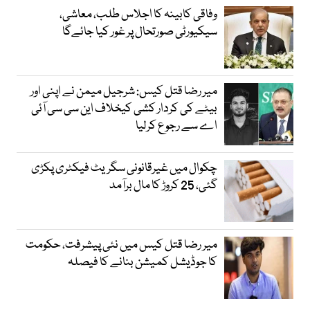
وفاقی کابینہ کا اجلاس طلب، معاشی،
سیکیورٹی صورتحال پر غور کیا جائےگا
میر رضا قتل کیس: شرجیل میمن نے اپنی اور
بیٹے کی کردار کشی کیخلاف این سی سی آئی
اے سے رجوع کرلیا
چکوال میں غیرقانونی سگریٹ فیکٹری پکڑی
گئی، 25 کروڑ کا مال برآمد
میر رضا قتل کیس میں نئی پیشرفت، حکومت
کا جوڈیشل کمیشن بنانے کا فیصلہ