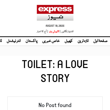
AUGUST 10, 2026
اشتہار لگائیں |
لائیو ٹی وی
| آج کا اخبار
صفحۂ اول
تازہ ترین
کھیل
خاص خبریں
پاکستان
انٹر نیشنل
ٹا
TOILET: A LOVE
STORY
No Post found