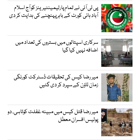
پی ٹی آئی نے تمام پارلیمینٹیرینز کو آج اسلام
آباد ہائی کورٹ کے باہر پہنچنے کی ہدایت کر دی
سرکاری اسپتالوں میں بستروں کی تعداد میں
اضافہ نہیں کیا گیا
میر رضا کیس کی تحقیقات ڈسٹرکٹ کورنگی
زمان ٹاؤن کے سپرد کر دی گئیں
میر رضا قتل کیس میں مبینہ غفلت کوتاہی، دو
پولیس افسران معطل