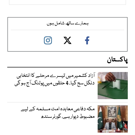
ہمارے ساتھ شامل ہوں
پاکستان
آزاد کشمیر میں تیسرے مرحلے کا انتخابی
دنگل سج گیا، 4 حلقوں میں پولنگ آج ہو گی
مکہ دفاعی معاہدہ امت مسلمہ کے لیے
مضبوط دیوار ہے، گورنر سندھ