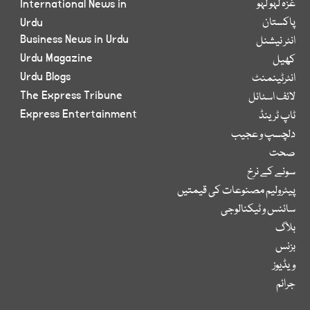
غزہ لہو لہو
International News in
پاکستان
Urdu
Business News in Urdu
انٹر نیشنل
Urdu Magazine
کھیل
Urdu Blogs
انٹرٹینمنٹ
The Express Tribune
لائف اسٹائل
Express Entertainment
ٹاپ ٹرینڈ
دلچسپ و عجیب
صحت
سونے کے نرخ
پیٹرولیم مصنوعات کی قیمتیں
سائنس و ٹیکنالوجی
بلاگ
بزنس
ویڈیوز
جرائم