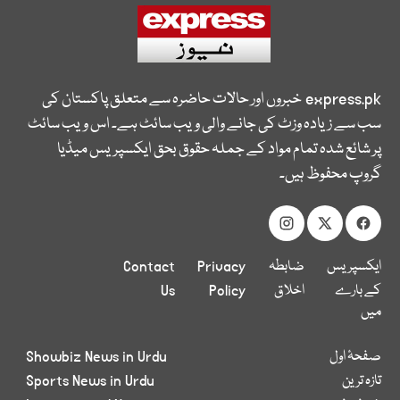
express.pk
خبروں اور حالات حاضرہ سے متعلق پاکستان کی
سب سے زیادہ وزٹ کی جانے والی ویب سائٹ ہے۔ اس ویب سائٹ
پر شائع شدہ تمام مواد کے جملہ حقوق بحق ایکسپریس میڈیا
گروپ محفوظ ہیں۔
ایکسپریس
ضابطہ
Privacy
Contact
کے بارے
اخلاق
Policy
Us
میں
صفحۂ اول
Showbiz News in Urdu
تازہ ترین
Sports News in Urdu