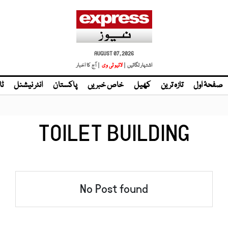
AUGUST 07, 2026
اشتہار لگائیں |
لائیو ٹی وی
| آج کا اخبار
صفحۂ اول
تازہ ترین
کھیل
خاص خبریں
پاکستان
انٹر نیشنل
ٹا
TOILET BUILDING
No Post found