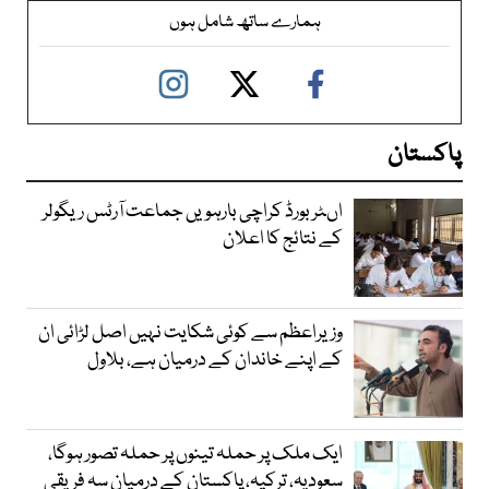
ہمارے ساتھ شامل ہوں
پاکستان
اںٹر بورڈ کراچی بارہویں جماعت آرٹس ریگولر
کے نتائج کا اعلان
وزیراعظم سے کوئی شکایت نہیں اصل لڑائی ان
کے اپنے خاندان کے درمیان ہے، بلاول
ایک ملک پر حملہ تینوں پر حملہ تصور ہوگا،
سعودیہ، ترکیہ، پاکستان کے درمیان سہ فریقی