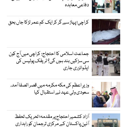
دفاعی معاہدہ
کراچی؛ پہاڑ سے گر کر ایک کم عمر لڑکا جاں بحق
جماعت اسلامی کا احتجاج: کراچی میں آج کون
سی سڑکیں بند ہوں گی؟ ٹریفک پولیس کی
ایڈوائزری جاری
وزیرِ اعظم کی مکہ مکرمہ میں قصر الصفا آمد،
سعودی ولی عہد نے استقبال کیا
آزاد کشمیر احتجاج پر مقدمہ؛ تحریک تحفظ
آئین پاکستان کے مرکزی ترجمان کو راہداری