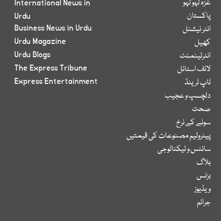
غزہ لہو لہو
International News in
پاکستان
Urdu
Business News in Urdu
انٹر نیشنل
Urdu Magazine
کھیل
Urdu Blogs
انٹرٹینمنٹ
The Express Tribune
لائف اسٹائل
Express Entertainment
ٹاپ ٹرینڈ
دلچسپ و عجیب
صحت
سونے کے نرخ
پیٹرولیم مصنوعات کی قیمتیں
سائنس و ٹیکنالوجی
بلاگ
بزنس
ویڈیوز
جرائم