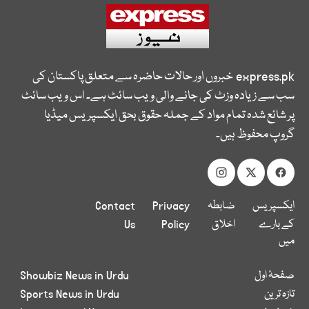
express.pk
خبروں اور حالات حاضرہ سے متعلق پاکستان کی
سب سے زیادہ وزٹ کی جانے والی ویب سائٹ ہے۔ اس ویب سائٹ
پر شائع شدہ تمام مواد کے جملہ حقوق بحق ایکسپریس میڈیا
گروپ محفوظ ہیں۔
ایکسپریس
ضابطہ
Privacy
Contact
کے بارے
اخلاق
Policy
Us
میں
صفحۂ اول
Showbiz News in Urdu
تازہ ترین
Sports News in Urdu