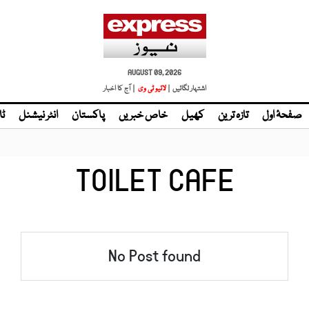
AUGUST 09, 2026
اشتہار لگائیں |
لائیو ٹی وی
| آج کا اخبار
صفحۂ اول
تازہ ترین
کھیل
خاص خبریں
پاکستان
انٹر نیشنل
ٹا
TOILET CAFE
No Post found