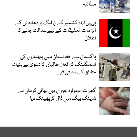
مطالبہ
پی پی آزاد کشمیر کے ن لیگ پر دھاندلی کے
الزامات، تحقیقات کے لیے عدالت جانے کا
اعلان
پاکستان سے افغانستان میں ہتھیاروں کی
اسمگلنگ کا افغان طالبان کا دعویٰ بے بنیاد،
حقائق کے منافی قرار
گجرات؛ نومولود جڑواں بہن بھائی کو ماں نے
شاپنگ بیگ میں ڈال کر پھینک دیا