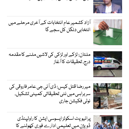
آزاد کشمیر عام انتخابات کے آخری مرحلے میں
انتخابی دنگل کل سجے گا
ملتان: لڑکے اور لڑکی کی لاشیں ملنے کا مقدمہ
درج، تحقیقات کا آغاز
میر رضا قتل کیس: ڈی آئی جی عامر فاروقی کی
سربراہی میں نئی تحقیقاتی کمیٹی تشکیل،
نوٹی فکیشن جاری
پرائیویٹ اسکولز ایسوسی ایشن کا راولپنڈی
ڈویژن میں تعلیمی ادارے فوری کھولنے کا