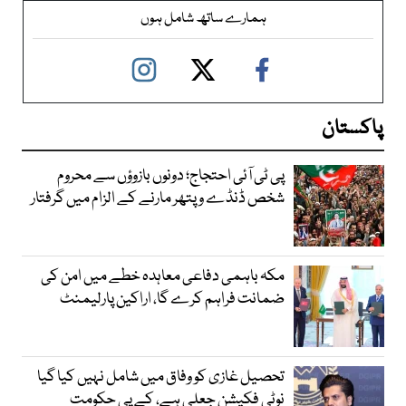
ہمارے ساتھ شامل ہوں
پاکستان
پی ٹی آئی احتجاج؛ دونوں بازوؤں سے محروم
شخص ڈنڈے و پتھر مارنے کے الزام میں گرفتار
مکہ باہمی دفاعی معاہدہ خطے میں امن کی
ضمانت فراہم کرے گا، اراکین پارلیمنٹ
تحصیل غازی کو وفاق میں شامل نہیں کیا گیا
نوٹی فکیشن جعلی ہے، کے پی حکومت