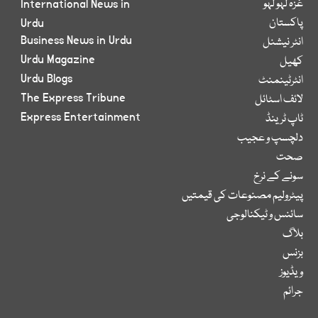
غزہ لہو لہو
International News in
پاکستان
Urdu
Business News in Urdu
انٹر نیشنل
Urdu Magazine
کھیل
Urdu Blogs
انٹرٹینمنٹ
The Express Tribune
لائف اسٹائل
Express Entertainment
ٹاپ ٹرینڈ
دلچسپ و عجیب
صحت
سونے کے نرخ
پیٹرولیم مصنوعات کی قیمتیں
سائنس و ٹیکنالوجی
بلاگ
بزنس
ویڈیوز
جرائم