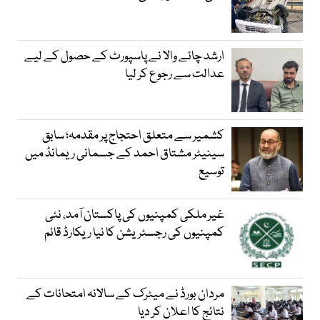
ارشد چائے والا نے پاسپورٹ کے حصول کے لیے
عدالت سے رجوع کر لیا
کشمیر سے متعلق احتجاج پر مقدمہ؛ سابق
سینیٹر مشتاق احمد کے جسمانی ریمانڈ میں
توسیع
غیر ملکی کمپنیوں کی پاکستان آمد، نئی
کمپنیوں کی رجسٹریشن کا نیا ریکارڈ قائم
مردان بورڈ نے میٹرک کے سالانہ امتحانات کے
نتائج کا اعلان کر دیا