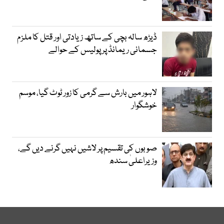
ڈیڑھ سالہ بچی کے ساتھ زیادتی اور قتل کا ملزم
جسمانی ریمانڈ پر پولیس کے حوالے
لاہور میں بارش سے گرمی کا زور ٹوٹ گیا، موسم
خوشگوار
صوبوں کی تقسیم پر لاشیں نہیں گرنے دیں گے،
وزیراعلیٰ سندھ