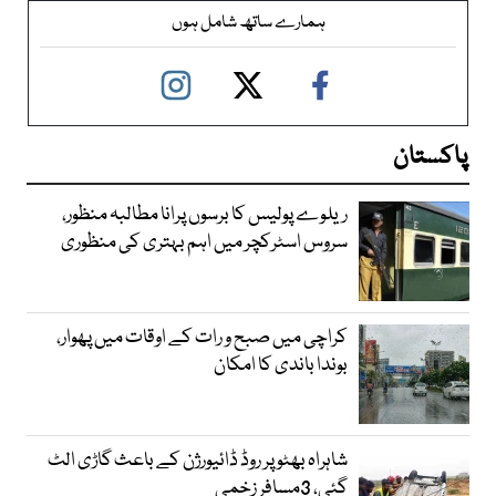
ہمارے ساتھ شامل ہوں
پاکستان
ریلوے پولیس کا برسوں پرانا مطالبہ منظور،
سروس اسٹرکچر میں اہم بہتری کی منظوری
کراچی میں صبح و رات کے اوقات میں پھوار،
بوندا باندی کا امکان
شاہراہ بھٹو پر روڈ ڈائیورژن کے باعث گاڑی الٹ
گئی، 3مسافر زخمی