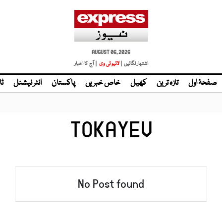
AUGUST 06, 2026
اشتہار لگائیں |
لائیو ٹی وی
| آج کا اخبار
صفحۂ اول
تازہ ترین
کھیل
خاص خبریں
پاکستان
انٹر نیشنل
ٹا
TOKAYEV
No Post found