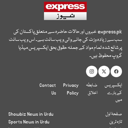
express.pk
خبروں اور حالات حاضرہ سے متعلق پاکستان کی
سب سے زیادہ وزٹ کی جانے والی ویب سائٹ ہے۔ اس ویب سائٹ
پر شائع شدہ تمام مواد کے جملہ حقوق بحق ایکسپریس میڈیا
گروپ محفوظ ہیں۔
ایکسپریس
ضابطہ
Privacy
Contact
کے بارے
اخلاق
Policy
Us
میں
صفحۂ اول
Showbiz News in Urdu
تازہ ترین
Sports News in Urdu