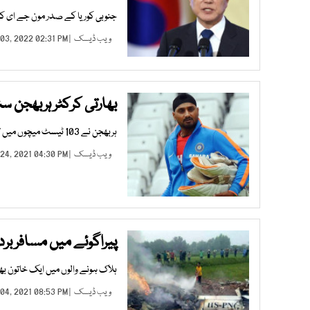
جنوبی کوریا کے صدر مون جے ای ک
ویب ڈیسک
| JAN 03, 2022 02:31 PM |
بھارتی کرکٹر ہربھجن س
ہربھجن نے 103 ٹیسٹ میچوں میں 417، 236 ایک روزہ میچوں میں 269 اور 28 ٹی ٹوئنٹی میچوں میں 25 وکٹیں لیں
ویب ڈیسک
| DEC 24, 2021 04:30 PM |
پیراگوئے میں مسافر بردار طیارہ 
ہلاک ہونے والوں میں ایک خاتون بھ
ویب ڈیسک
| DEC 04, 2021 08:53 PM |