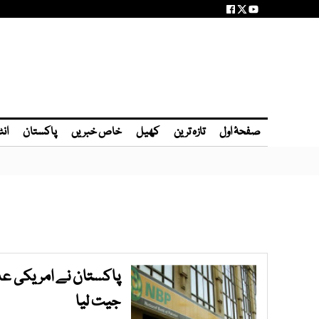
صفحۂ اول
تازہ ترین
کھیل
خاص خبریں
پاکستان
انٹ
پاکستان نے امریکی ع
جیت لیا