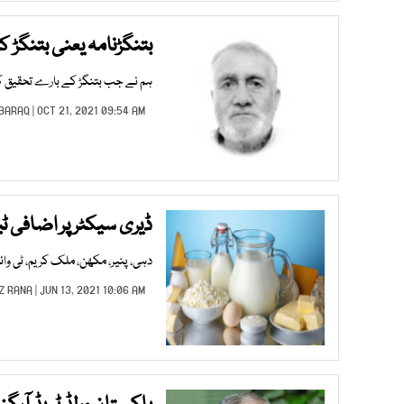
بتنگڑنامہ یعنی بتنگڑ کا
ہم نے جب بتنگڑ کے بارے تحقیق کا 
 BARAQ
| OCT 21, 2021 09:54 AM |
ڈیری سیکٹر پر اضافی ٹ
دہی، پنیر، مکھن، ملک کریم، ٹی وائ
Z RANA
| JUN 13, 2021 10:06 AM |