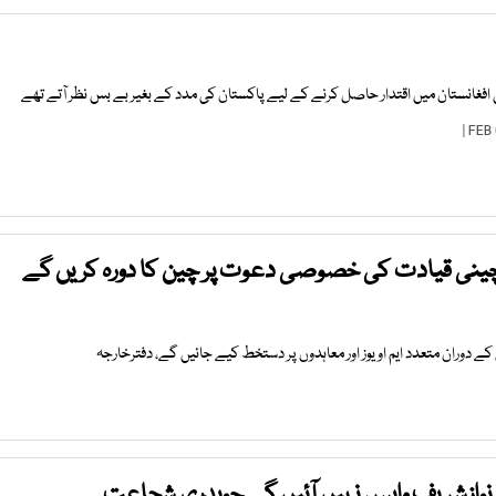
 افغانستان میں اقتدار حاصل کرنے کے لیے پاکستان کی مدد کے بغیر بے بس نظر آتے تھے
چینی قیادت کی خصوصی دعوت پر چین کا دورہ کریں گے
 دوران متعدد ایم او یوز اور معاہدوں پر دستخط کیے جائیں گے، دفترخارجہ
نوازشریف واپس نہیں آئیں گے چوہدری شجاعت