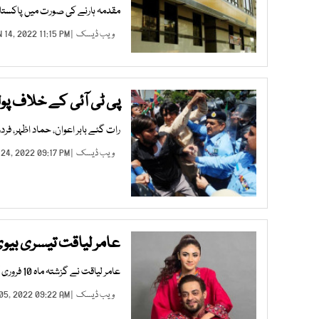
مقدمہ ہارنے کی صورت میں پاکستان
ویب ڈیسک
| JUN 14, 2022 11:15 PM |
پی ٹی آئی کے خلاف پولیس کا ملک
رات گئے بابر اعوان، حماد اظہر، 
ویب ڈیسک
| MAY 24, 2022 09:17 PM |
عامر لیاقت تیسری بیو
عامر لیاقت نے گزشتہ ماہ 10 فروری کو ٹک ٹاکر دانیہ شاہ کے ساتھ تیسری شادی کرنے کا اعلان کیا تھا
ویب ڈیسک
| MAR 05, 2022 09:22 AM |