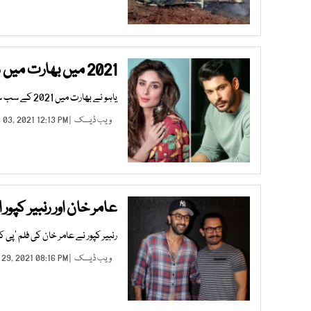
2021 میں بھارت میں سب سے زیادہ سرچ کیے جانے والے فنکار
یاہو نے بھارت میں 2021 کے سب سے زیادہ سرچ کیے جانے والے فنکاروں کی فہرست جاری کی ہے
ویب ڈیسک
| DEC 03, 2021 12:13 PM |
عامر خان اور رنبیر کپو
رنبیر کپور نے عامر خان کی فلم ’پی ک
ویب ڈیسک
| NOV 29, 2021 08:16 PM |