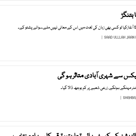
 بتنگڑ
آغازکیا تو کسی بھی زبان کی لغت میں اس کے معانی نہیں ملے،سوائے پشتو کے۔
SAAD ULLLAH JAAN
یکس سے شہری آبادی متاثر ہو گی
ٹنر مہنگے ہونگے، زرعی شعبے پر کم بوجھ ڈالا گیا۔
SHAHBA