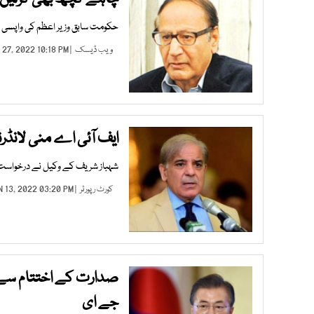
حکومت سابق وزیر اعظم کی واپسی ک
ویب ڈیسک
| JAN 27, 2022 10:18 PM |
ایف آئی اے منی لانڈر
شہباز شریف کے وکیل نے درخواست 
کورٹ رپورٹر
| JAN 13, 2022 03:20 PM |
صدارت کے اختتام سے ق
جے ای