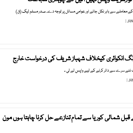
ے معاملے سے باہر نکل جائے اور عوامی مسائل پر توجہ دے، صدر مسلم لیگ (ق)
نگ انکوائری کیخلاف شہباز شریف کی درخواست خارج
نئے سرے سے دائر کرنے کے لیے واپس لے لی ۔
بل شمالی کوریا سے تمام تنازعے حل کرنا چاہتا ہوں مون