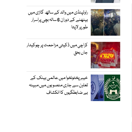
راولپنڈی میں والد کے ساتھ گاڑی میں
بیٹھنے کے دوران 6 سالہ بچی پراسرار
طور پر لاپتا
کراچی میں ڈکیتی مزاحمت پر چوکیدار
جاں بحق
خیبرپختونخوا میں عالمی بینک کے
تعاون سے جاری منصوبوں میں مبینہ
بے ضابطگیوں کا انکشاف