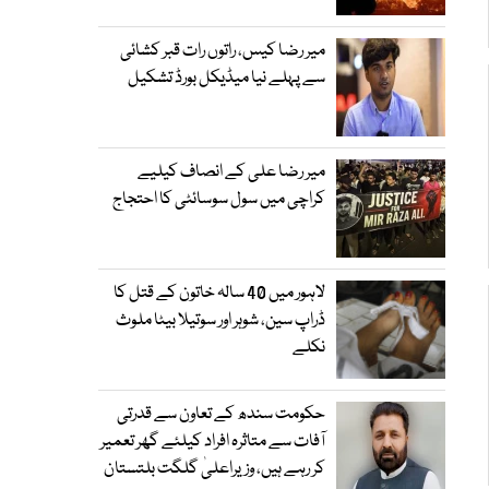
میر رضا کیس، راتوں رات قبر کشائی
سے پہلے نیا میڈیکل بورڈ تشکیل
میر رضا علی کے انصاف کیلیے
کراچی میں سول سوسائٹی کا احتجاج
لاہور میں 40 سالہ خاتون کے قتل کا
ڈراپ سین، شوہر اور سوتیلا بیٹا ملوث
نکلے
حکومت سندھ کے تعاون سے قدرتی
آفات سے متاثرہ افراد کیلئے گھر تعمیر
کر رہے ہیں، وزیراعلیٰ گلگت بلتستان