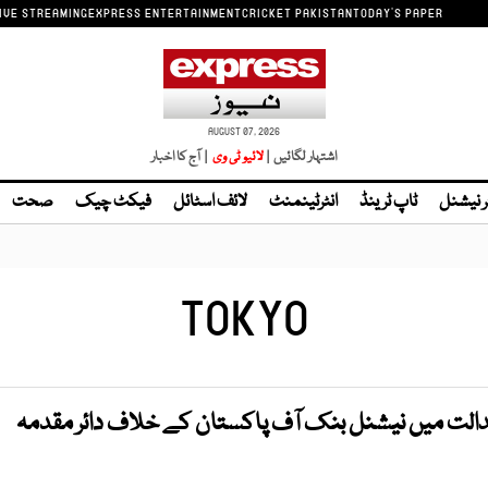
IVE STREAMING
EXPRESS ENTERTAINMENT
CRICKET PAKISTAN
TODAY'S PAPER
AUGUST 07, 2026
اشتہار لگائیں |
لائیو ٹی وی
| آج کا اخبار
ر نیشنل
ٹاپ ٹرینڈ
انٹرٹینمنٹ
لائف اسٹائل
فیکٹ چیک
صحت
TOKYO
دالت میں نیشنل بنک آف پاکستان کے خلاف دائر مقدمہ