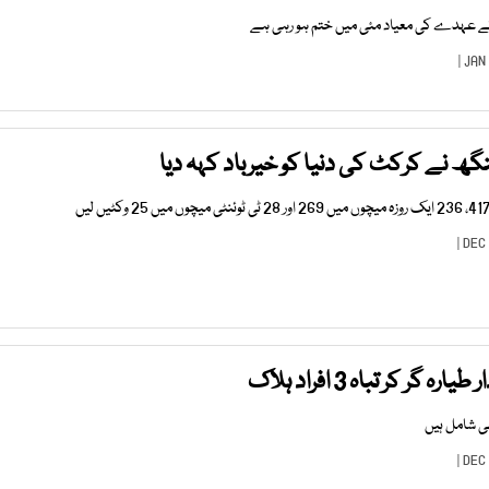
ے عہدے کی معیاد مئی میں ختم ہو رہی ہے
نگھ نے کرکٹ کی دنیا کو خیرباد کہہ دیا
گر کر تباہ 3 افراد ہلاک
ی شامل ہیں