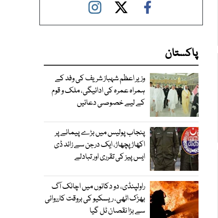
پاکستان
وزیر اعظم شہباز شریف کی وفد کے
ہمراہ عمرہ کی ادائیگی، ملک و قوم
کے لیے خصوصی دعائیں
پنجاب پولیس میں بڑے پیمانے پر
اکھاڑ پچھاڑ، ایک درجن سے زائد ڈی
ایس پیز کی تقرری اور تبادلے
راولپنڈی، دو دکانوں میں اچانک آگ
بھڑک اٹھی، ریسکیو کی بروقت کارروائی
سے بڑا نقصان ٹل گیا