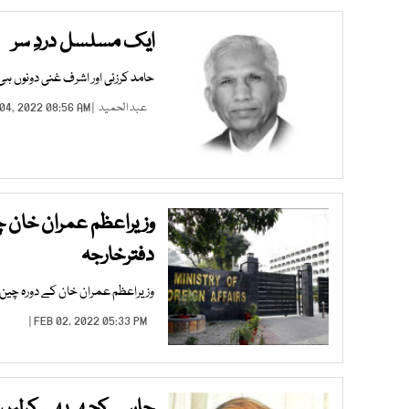
ایک مسلسل دردِ سر
حامد کرزئی اور اشرف غنی دونوں ہی
عبد الحمید
| FEB 04, 2022 08:56 AM |
وزیراعظم عمران خان 
دفترخارجہ
وزیراعظم عمران خان کے دورہ چین کے
FEB 02, 2022 05:33 PM |
چاہے کچھ بھی کرلیں 