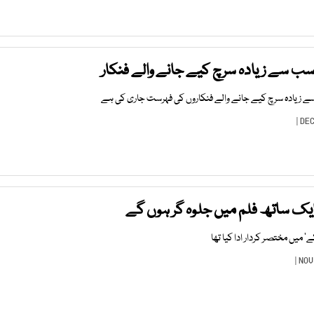
ر ایک ساتھ فلم میں جلوہ گر ہوں گے
ے‘ میں مختصر کردار ادا کیا تھا