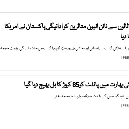
ثوں سے نائن الیون متاثرین کو ادائیگی پاکستان نے امریکا
دیا
یقے تلاش کرنے سے انسانی اور معاشی ضروریات کو پورا کرنے میں مدد ملے گی، وزارت خارجہ
ئلٹ کو85 کروڑ کا بل بھیج دیا گیا
 بتایا گیا جس کے باعث حادثہ ہوا، پائلٹ ماجد اختر