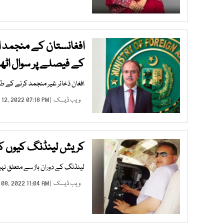
افغانستان کے منجمد اثا
کے فیصلے پر سوال اٹھا 
افغان ذخائر غیر منجمد کرنے کے طر
ویب ڈیسک
| FEB 12, 2022 07:18 PM |
کریش لینڈنگ کیوں کی بھارت میں پا
لینڈنگ کے دوران باڑ سے متعلق نہیں
ویب ڈیسک
| FEB 08, 2022 11:04 AM |