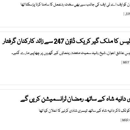
 کو ایف اے ٹی ایف کی جانب سے بھی سخت ردعمل کا سامنا کرنا پڑسکتا تھا
 گیر کریک ڈاؤن 247 سے زائد کارکنان گرفتار
فردوس عاشق اعوان، شیخ رشید سمیت متعدد رہنماؤں کے گھروں پر چھاپے مارے گئے۔
ی دانیہ شاہ کے ساتھ رمضان ٹرانسمیشن کریں گے