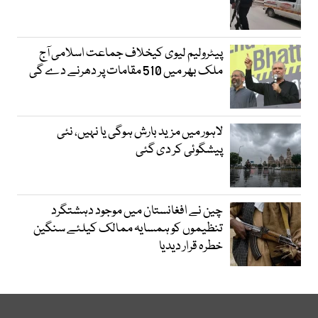
پیٹرولیم لیوی کیخلاف جماعت اسلامی آج
ملک بھر میں 510 مقامات پر دھرنے دے گی
لاہور میں مزید بارش ہوگی یا نہیں، نئی
پیشگوئی کر دی گئی
چین نے افغانستان میں موجود دہشتگرد
تنظیموں کو ہمسایہ ممالک کیلئے سنگین
خطرہ قرار دیدیا