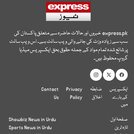
express.pk
خبروں اور حالات حاضرہ سے متعلق پاکستان کی
سب سے زیادہ وزٹ کی جانے والی ویب سائٹ ہے۔ اس ویب سائٹ
پر شائع شدہ تمام مواد کے جملہ حقوق بحق ایکسپریس میڈیا
گروپ محفوظ ہیں۔
ایکسپریس
ضابطہ
Privacy
Contact
کے بارے
اخلاق
Policy
Us
میں
صفحۂ اول
Showbiz News in Urdu
تازہ ترین
Sports News in Urdu