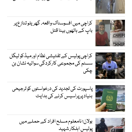
کراچی میں افسوسناک واقعہ، گھریلو تنازع پر
باپ کے ہاتھوں بیٹا قتل
کراچی پولیس کے تفتیشی نظام اور میڈکو لیگل
سسٹم کی مجموعی کارکردگی سوالیہ نشان بن
چکی
پاسپورٹ کی تجدید کی درخواستوں کو ترجیحی
بنیاد پر پراسیس کرنے کی ہدایت
بولان؛ نامعلوم مسلح افراد کے حملے میں
پولیس اہلکار شہید