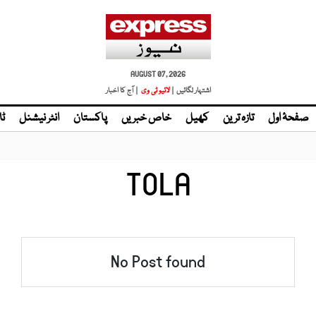
AUGUST 07, 2026
اشتہار لگائیں |
لائیو ٹی وی
| آج کا اخبار
صفحۂ اول
تازہ ترین
کھیل
خاص خبریں
پاکستان
انٹر نیشنل
ٹا
TOLA
No Post found