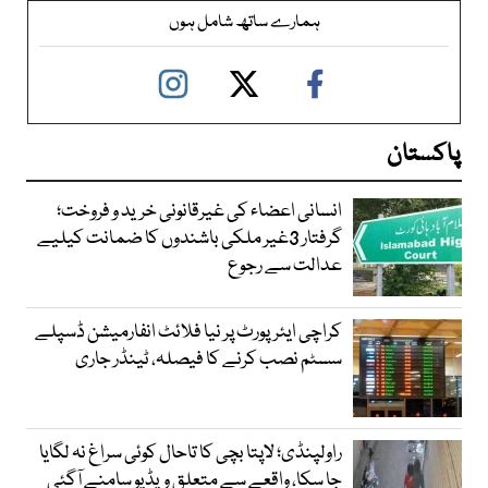
ہمارے ساتھ شامل ہوں
پاکستان
انسانی اعضاء کی غیرقانونی خرید و فروخت؛
گرفتار 3غیر ملکی باشندوں کا ضمانت کیلیے
عدالت سے رجوع
کراچی ایئرپورٹ پر نیا فلائٹ انفارمیشن ڈسپلے
سسٹم نصب کرنے کا فیصلہ، ٹینڈر جاری
راولپنڈی؛ لاپتا بچی کا تاحال کوئی سراغ نہ لگایا
جا سکا، واقعے سے متعلق ویڈیو سامنے آگئی