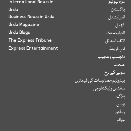
غزہ لہو لہو
International News in
پاکستان
Urdu
Business News in Urdu
انٹر نیشنل
Urdu Magazine
کھیل
Urdu Blogs
انٹرٹینمنٹ
The Express Tribune
لائف اسٹائل
Express Entertainment
ٹاپ ٹرینڈ
دلچسپ و عجیب
صحت
سونے کے نرخ
پیٹرولیم مصنوعات کی قیمتیں
سائنس و ٹیکنالوجی
بلاگ
بزنس
ویڈیوز
جرائم