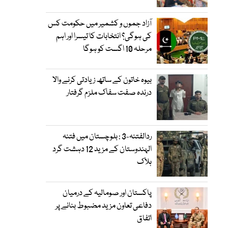
آزاد جموں و کشمیر میں حکومت کس
کی ہوگی؟ انتخابات کا تیسرا اور اہم
مرحلہ 10 اگست کو ہوگا
بیوہ خاتون کے ساتھ زیادتی کرنے والا
درندہ صفت سفاک ملزم گرفتار
ردالفتنہ-3 : بلوچستان میں فتنہ
الہندوستان کے مزید 12 دہشت گرد
ہلاک
پاکستان اور صومالیہ کے درمیان
دفاعی تعاون مزید مضبوط بنانے پر
اتفاق