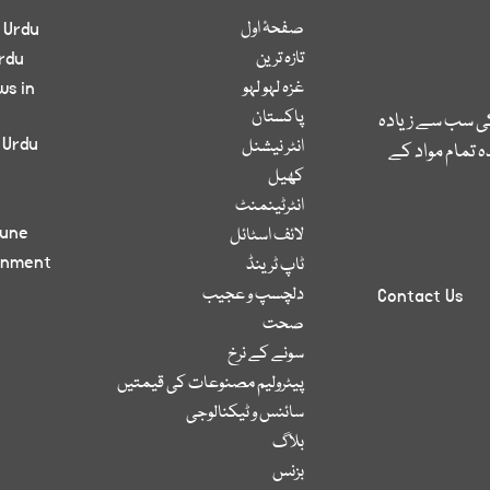
صفحۂ اول
 Urdu
تازہ ترین
rdu
غزہ لہو لہو
ws in
پاکستان
کی سب سے زیادہ
 Urdu
انٹر نیشنل
 تمام مواد کے
کھیل
انٹرٹینمنٹ
bune
لائف اسٹائل
inment
ٹاپ ٹرینڈ
دلچسپ و عجیب
Contact Us
صحت
سونے کے نرخ
پیٹرولیم مصنوعات کی قیمتیں
سائنس و ٹیکنالوجی
بلاگ
بزنس