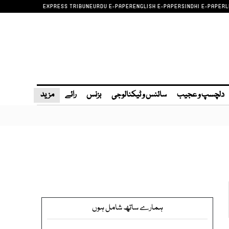
EXPRESS TRIBUNE
URDU E-PAPER
ENGLISH E-PAPER
SINDHI E-PAPER
L
دلچسپ و عجیب
سائنس و ٹیکنالوجی
بزنس
رائے
مزید
ہمارے ساتھ شامل ہوں