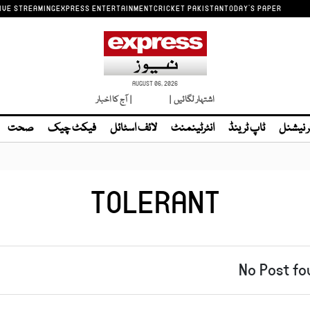
IVE STREAMING
EXPRESS ENTERTAINMENT
CRICKET PAKISTAN
TODAY'S PAPER
AUGUST 06, 2026
اشتہار لگائیں |
لائیو ٹی وی
| آج کا اخبار
ر نیشنل
ٹاپ ٹرینڈ
انٹرٹینمنٹ
لائف اسٹائل
فیکٹ چیک
صحت
TOLERANT
No Post fo