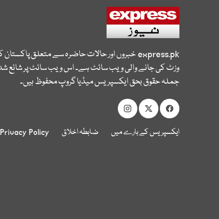
express.pk
خبروں اور حالات حاضرہ سے متعلق پاکستان 
وزٹ کی جانے والی ویب سائٹ ہے۔ اس ویب سائٹ پر شائع شدہ
جملہ حقوق بحق ایکسپریس میڈیا گروپ محفوظ ہیں۔
ایکسپریس کے بارے میں
ضابطہ اخلاق
Privacy Policy