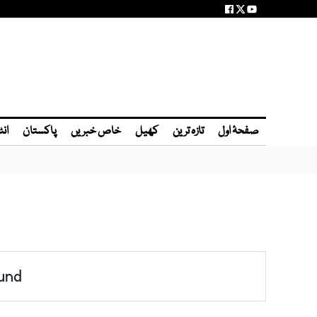
صفحۂ اول
تازہ ترین
کھیل
خاص خبریں
پاکستان
انٹ
und