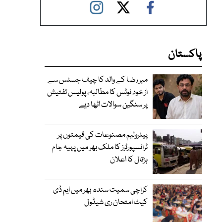
پاکستان
میر رضا کے والد کا چیف جسٹس سے
از خود نوٹس کا مطالبہ، پولیس تفتیش
پر سنگین سوالات اٹھا دیے
پیٹرولیم مصنوعات کی قیمتوں پر
ٹرانسپورٹرز کا ملک بھر میں پہیہ جام
ہڑتال کا اعلان
کراچی سمیت سندھ بھر میں ایم ڈی
کیٹ امتحان ری شیڈول