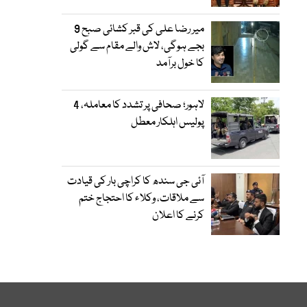
میر رضا علی کی قبر کشائی صبح 9
بجے ہوگی، لاش والے مقام سے گولی
کا خول برآمد
لاہور؛ صحافی پر تشدد کا معاملہ، 4
پولیس اہلکار معطل
آئی جی سندھ کا کراچی بار کی قیادت
سے ملاقات، وکلاء کا احتجاج ختم
کرنے کا اعلان