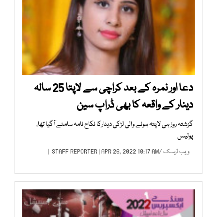
دعا اور نمرہ کے بعد کراچی سے لاپتا 25 سالہ
دینار کے واقعہ کا بھی ڈراپ سین
گزشتہ روز ہی لاپتہ ہونے والی لڑکی دینارکا نکاح نامہ سامنے آگیا تھا،
پولیس
ویب ڈیسک
/
| APR 26, 2022 10:17 AM |
STAFF REPORTER