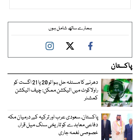
ہمارے ساتھ شامل ہوں
پاکستان
دھرنے کا مسئلہ حل ہوا تو 20 یا 21 اگست کو
راولاکوٹ میں الیکشن ممکن: چیف الیکشن
کمشنر
پاکستان، سعودی عرب اور ترکیہ کے درمیان مکہ
دفاعی معاہدے کو تاریخی سنگ میل قرار،
خصوصی نغمہ جاری