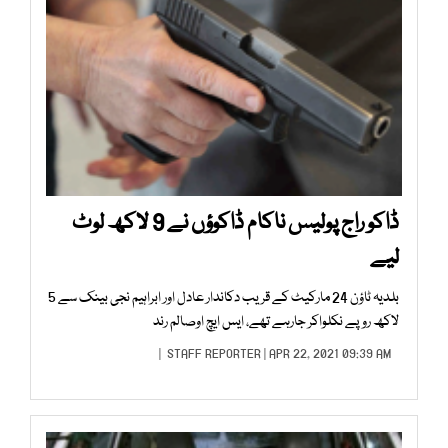
ڈاکو راج پولیس ناکام ڈاکوؤں نے 9 لاکھ لوٹ
لیے
بلدیہ ٹاؤن 24 مارکیٹ کے قریب دکاندار عادل اور ابراہیم نجی بینک سے 5
لاکھ روپے نکلواکر جارہے تھے، ایس ایچ اوصالم رند
STAFF REPORTER
| APR 22, 2021 09:39 AM |