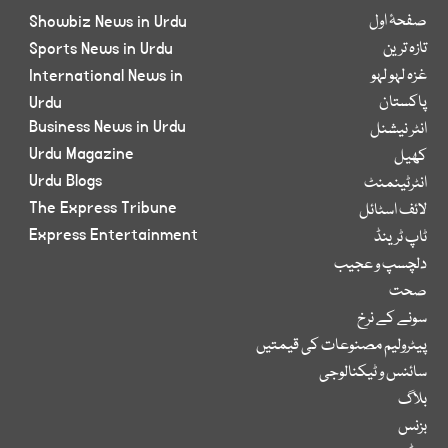
صفحۂ اول
Showbiz News in Urdu
تازہ ترین
Sports News in Urdu
غزہ لہو لہو
International News in
پاکستان
Urdu
Business News in Urdu
انٹر نیشنل
Urdu Magazine
کھیل
Urdu Blogs
انٹرٹینمنٹ
The Express Tribune
لائف اسٹائل
Express Entertainment
ٹاپ ٹرینڈ
دلچسپ و عجیب
صحت
سونے کے نرخ
پیٹرولیم مصنوعات کی قیمتیں
سائنس و ٹیکنالوجی
بلاگ
بزنس