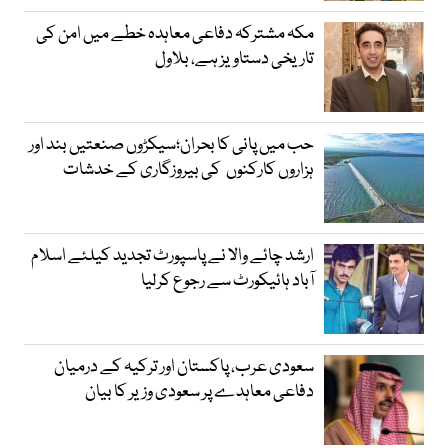
مکہ مشترکہ دفاعی معاہدہ خطے میں امن کی
تاریخی دستاویز ہے، بلاول
حب میں پانی کا بحران؛سیکڑوں صنعتیں بند اور
ہزاروں کارکنوں کی بیروزگاری کے خدشات
ارشد چائے والا نے پاسپورٹ تجدید کیلئے اسلام
آباد ہائیکورٹ سے رجوع کرلیا
سعودی عرب، پاکستان اور ترکیہ کے درمیان
دفاعی معاہدے پر سعودی وزیر کا بیان