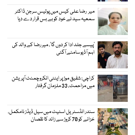
میر رضا علی کیس میں پولیس سرجن ڈاکٹر
سمعیہ سید نے خود کو بے بس قرار دے دیا
’پیسے جلد ادا کر دوں گا‘، میر رضا کے والد کی
اہم آڈیو سامنے آگئی
کراچی: شفیق موڑ پر اینٹی انکروچمنٹ آپریشن
میں مزاحمت، 33 ملزمان گرفتار
سندر انڈسٹریل اسٹیٹ میں سیل ڈیڈز نامکمل،
خزانے کو 70 کروڑ سے زائد کا نقصان