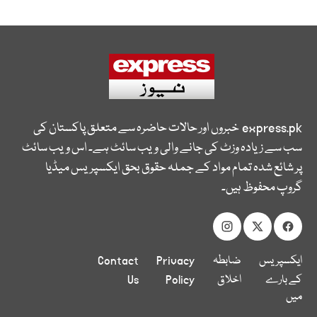
express.pk
خبروں اور حالات حاضرہ سے متعلق پاکستان کی
سب سے زیادہ وزٹ کی جانے والی ویب سائٹ ہے۔ اس ویب سائٹ
پر شائع شدہ تمام مواد کے جملہ حقوق بحق ایکسپریس میڈیا
گروپ محفوظ ہیں۔
ایکسپریس
ضابطہ
Privacy
Contact
کے بارے
اخلاق
Policy
Us
میں