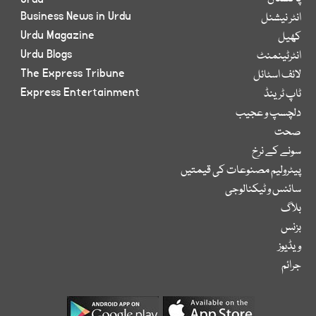
Business News in Urdu
انٹر نیشنل
Urdu Magazine
کھیل
Urdu Blogs
انٹرٹینمنٹ
The Express Tribune
لائف اسٹائل
Express Entertainment
ٹاپ ٹرینڈ
دلچسپ و عجیب
صحت
سونے کے نرخ
پیٹرولیم مصنوعات کی قیمتیں
سائنس و ٹیکنالوجی
بلاگ
بزنس
ویڈیوز
جرائم