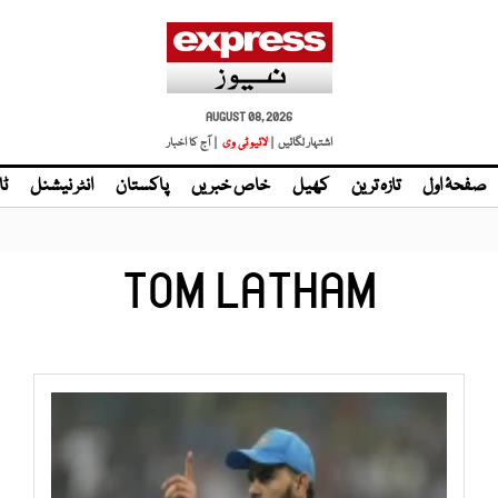
AUGUST 08, 2026
اشتہار لگائیں |
| آج کا اخبار
صفحۂ اول
تازہ ترین
کھیل
خاص خبریں
پاکستان
انٹر نیشنل
ٹا
TOM LATHAM