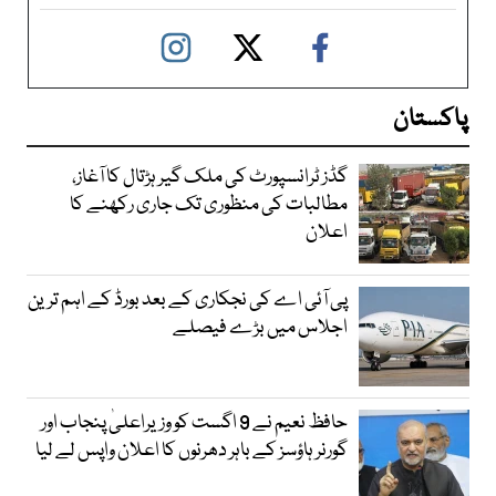
پاکستان
گڈز ٹرانسپورٹ کی ملک گیر ہڑتال کا آغاز،
مطالبات کی منظوری تک جاری رکھنے کا
اعلان
پی آئی اے کی نجکاری کے بعد بورڈ کے اہم ترین
اجلاس میں بڑے فیصلے
حافظ نعیم نے 9 اگست کو وزیراعلیٰ پنجاب اور
گورنر ہاؤسز کے باہر دھرنوں کا اعلان واپس لے لیا