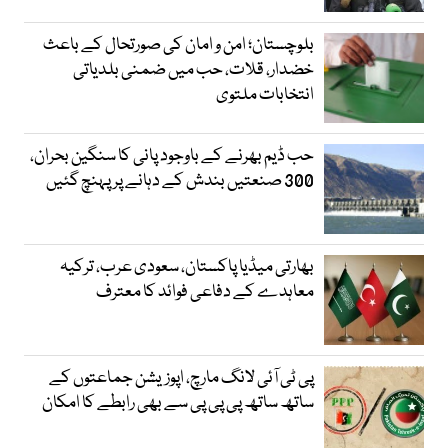
بلوچستان؛ امن و امان کی صورتحال کے باعث
خضدار، قلات، حب میں ضمنی بلدیاتی
انتخابات ملتوی
حب ڈیم بھرنے کے باوجود پانی کا سنگین بحران،
300 صنعتیں بندش کے دہانے پر پہنچ گئیں
بھارتی میڈیا پاکستان، سعودی عرب، ترکیہ
معاہدے کے دفاعی فوائد کا معترف
پی ٹی آئی لانگ مارچ، اپوزیشن جماعتوں کے
ساتھ ساتھ پی پی پی سے بھی رابطے کا امکان