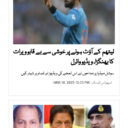
لیتھم کے آؤٹ ہونے پر خوشی سے بے قابو ویرات
کا بھنگڑا، ویڈیو وائرل
سوشل میڈیا پر مداحوں نے اس لمحے کی ویڈیوز اور تصاویر شیئر کیں
اسپورٹس ڈیسک
| MAR 10, 2025 12:33 PM |