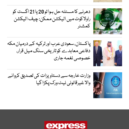
دھرنے کا مسئلہ حل ہوا تو 20 یا 21 اگست کو
راولاکوٹ میں الیکشن ممکن: چیف الیکشن
کمشنر
پاکستان، سعودی عرب اور ترکیہ کے درمیان مکہ
دفاعی معاہدے کو تاریخی سنگ میل قرار،
خصوصی نغمہ جاری
وزارت خارجہ سے دستاویزات کی تصدیق کروانے
والا غیرقانونی نیٹ ورک پکڑا گیا