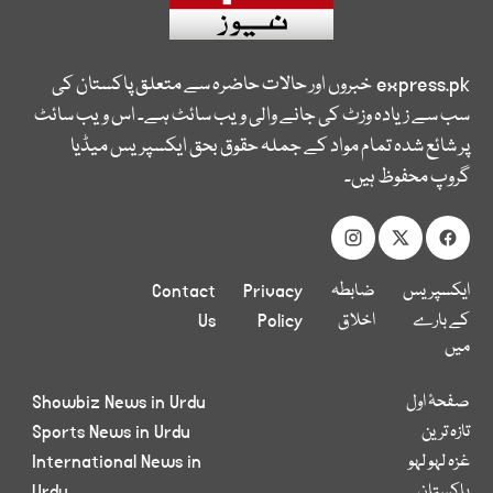
express.pk
خبروں اور حالات حاضرہ سے متعلق پاکستان کی
سب سے زیادہ وزٹ کی جانے والی ویب سائٹ ہے۔ اس ویب سائٹ
پر شائع شدہ تمام مواد کے جملہ حقوق بحق ایکسپریس میڈیا
گروپ محفوظ ہیں۔
ایکسپریس
ضابطہ
Privacy
Contact
کے بارے
اخلاق
Policy
Us
میں
صفحۂ اول
Showbiz News in Urdu
تازہ ترین
Sports News in Urdu
غزہ لہو لہو
International News in
پاکستان
Urdu