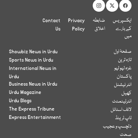
ایکسپریس
ضابطہ
Privacy
Contact
کے بارے
اخلاق
Policy
Us
میں
صفحۂ اول
Showbiz News in Urdu
تازہ ترین
Sports News in Urdu
غزہ لہو لہو
International News in
پاکستان
Urdu
Business News in Urdu
انٹر نیشنل
Urdu Magazine
کھیل
Urdu Blogs
انٹرٹینمنٹ
The Express Tribune
لائف اسٹائل
Express Entertainment
ٹاپ ٹرینڈ
دلچسپ و عجیب
صحت