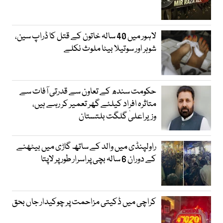
لاہور میں 40 سالہ خاتون کے قتل کا ڈراپ سین،
شوہر اور سوتیلا بیٹا ملوث نکلے
حکومت سندھ کے تعاون سے قدرتی آفات سے
متاثرہ افراد کیلئے گھر تعمیر کر رہے ہیں،
وزیراعلیٰ گلگت بلتستان
راولپنڈی میں والد کے ساتھ گاڑی میں بیٹھنے
کے دوران 6 سالہ بچی پراسرار طور پر لاپتا
کراچی میں ڈکیتی مزاحمت پر چوکیدار جاں بحق