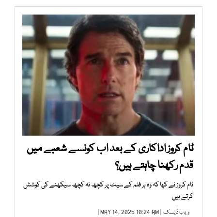
ٹام کروز اداکاری کے بعد اب کونسے شعبے میں
قدم رکھنا چاہتے ہیں؟
ٹام کروز نے کہا کہ وہ ہر فلم کے سیٹ پر کچھ نہ کچھ سیکھنے کی کوشش
کرتے ہیں
ویب ڈیسک
| MAY 14, 2025 10:24 AM |