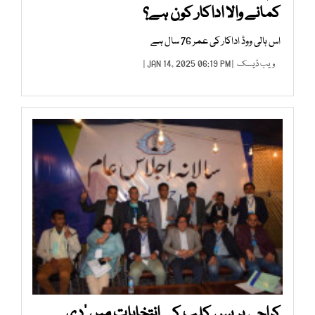
کمانے والا اداکار کون ہے؟
اس ہالی ووڈ اداکار کی عمر 76 سال ہے
ویب ڈیسک
| JAN 14, 2025 06:19 PM |
کراچی پریس کلب کے انتخابات میں ’دی