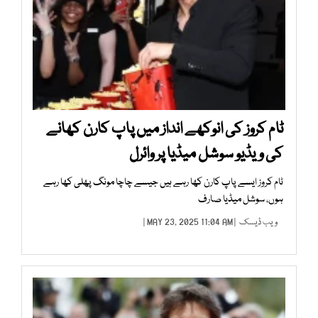
ٹام کروز کی انوکھے انداز میں پاپ کارن کھانے
کی ویڈیو سوشل میڈیا پر وائرل
ٹام کروز ایسے پاپ کارن کھا رہے ہیں جیسے چاچا مونگ پھلی کھا رہے
ہوں، سوشل میڈیا صارف
ویب ڈیسک
| MAY 23, 2025 11:04 AM |