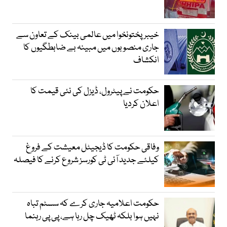
خیبرپختونخوا میں عالمی بینک کے تعاون سے
جاری منصوبوں میں مبینہ بے ضابطگیوں کا
انکشاف
حکومت نے پیٹرول، ڈیزل کی نئی قیمت کا
اعلان کردیا
وفاقی حکومت کا ڈیجیٹل معیشت کے فروغ
کیلئے جدید آئی ٹی کورسز شروع کرنے کا فیصلہ
حکومت اعلامیہ جاری کرے کہ سسٹم تباہ
نہیں ہوا بلکہ ٹھیک چل رہا ہے، پی پی رہنما