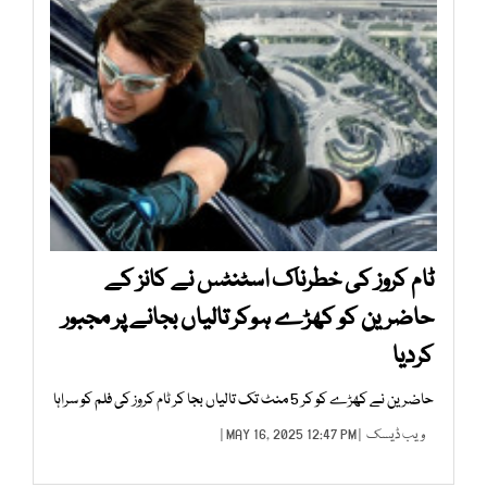
ٹام کروز کی خطرناک اسٹنٹس نے کانز کے
حاضرین کو کھڑے ہوکر تالیاں بجانے پر مجبور
کردیا
حاضرین نے کھڑے کو کر 5 منٹ تک تالیاں بجا کر ٹام کروز کی فلم کو سراہا
ویب ڈیسک
| MAY 16, 2025 12:47 PM |