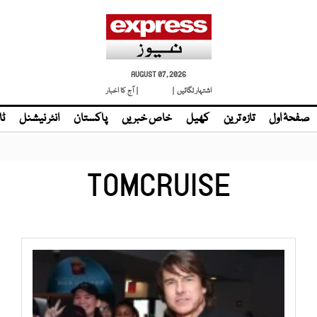
AUGUST 07, 2026
اشتہار لگائیں |
لائیو ٹی وی
| آج کا اخبار
صفحۂ اول
تازہ ترین
کھیل
خاص خبریں
پاکستان
انٹر نیشنل
ٹا
TOMCRUISE