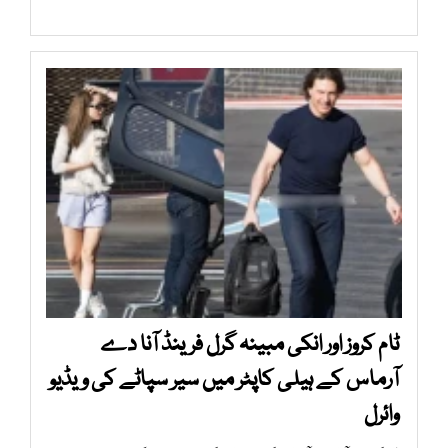
ٹام کروز اور انکی مبینہ گرل فرینڈ آنا دے
آرماس کے ہیلی کاپٹر میں سیر سپاٹے کی ویڈیو
وائرل