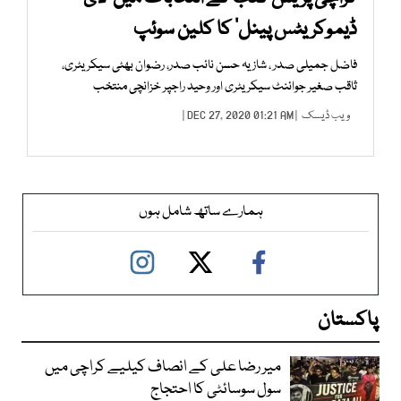
ڈیموکریٹس پینل‘ کا کلین سوئپ
فاضل جمیلی صدر ، شازیہ حسن نائب صدر، رضوان بھٹی سیکریٹری،
ثاقب صغیر جوائنٹ سیکریٹری اور وحید راجپر خزانچی منتخب
ویب ڈیسک
| DEC 27, 2020 01:21 AM |
ہمارے ساتھ شامل ہوں
پاکستان
میر رضا علی کے انصاف کیلیے کراچی میں
سول سوسائٹی کا احتجاج