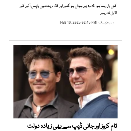
کئی بار ایسا ہوا کہ وہ بے ہوش ہو گئے اور کاک پٹ میں واپس آنے کے
قابل نہ رہے
ویب ڈیسک
| FEB 10, 2025 02:45 PM |
ٹام کروز اور جانی ڈیپ سے بھی زیادہ دولت