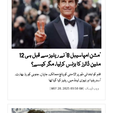
’مشن امپاسیبل 8‘ نے ریلیز سے قبل ہی 12
ملین ڈالرز کا بزنس کرلیا، مگر کیسے؟
فلم کو ابتدائی طور پر 17 مئی کو پانچ ممالک، جاپان، جنوبی کوریا، بھارت،
آسٹریلیا اور نیوزی لینڈ میں ریلیز کیا گیا تھا
ویب ڈیسک
| MAY 20, 2025 09:50 AM |