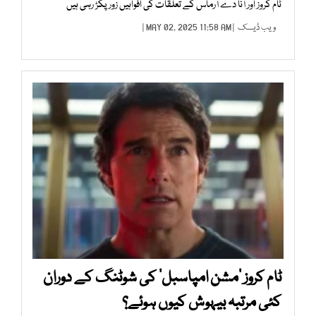
ٹام کروز اور آنا دے آرماس کے تعلقات کی افواہیں زور پکڑ رہی ہیں
ویب ڈیسک
| MAY 02, 2025 11:58 AM |
ٹام کروز ’مشن امپاسبل‘ کی شوٹنگ کے دوران
کئی مرتبہ بیہوش کیوں ہوئے؟