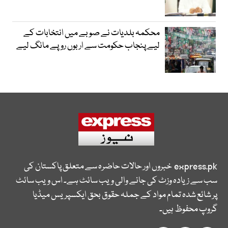
محکمہ بلدیات نے صوبے میں انتخابات کے
لیے پنجاب حکومت سے اربوں روپے مانگ لیے
express.pk
خبروں اور حالات حاضرہ سے متعلق پاکستان کی
سب سے زیادہ وزٹ کی جانے والی ویب سائٹ ہے۔ اس ویب سائٹ
پر شائع شدہ تمام مواد کے جملہ حقوق بحق ایکسپریس میڈیا
گروپ محفوظ ہیں۔