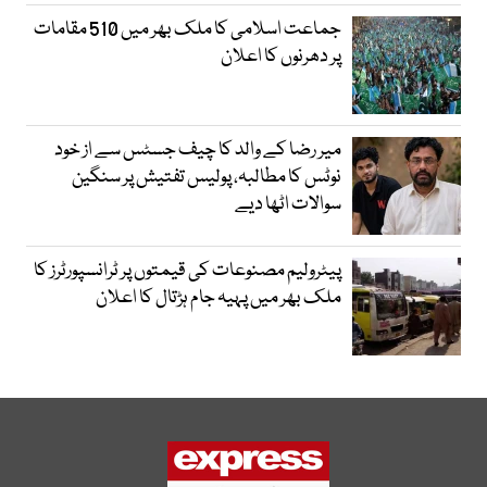
جماعت اسلامی کا ملک بھر میں 510 مقامات
پر دھرنوں کا اعلان
میر رضا کے والد کا چیف جسٹس سے از خود
نوٹس کا مطالبہ، پولیس تفتیش پر سنگین
سوالات اٹھا دیے
پیٹرولیم مصنوعات کی قیمتوں پر ٹرانسپورٹرز کا
ملک بھر میں پہیہ جام ہڑتال کا اعلان