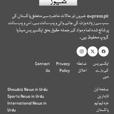
express.pk
خبروں اور حالات حاضرہ سے متعلق پاکستان کی
سب سے زیادہ وزٹ کی جانے والی ویب سائٹ ہے۔ اس ویب سائٹ
پر شائع شدہ تمام مواد کے جملہ حقوق بحق ایکسپریس میڈیا
گروپ محفوظ ہیں۔
ایکسپریس
ضابطہ
Privacy
Contact
کے بارے
اخلاق
Policy
Us
میں
صفحۂ اول
Showbiz News in Urdu
تازہ ترین
Sports News in Urdu
غزہ لہو لہو
International News in
پاکستان
Urdu