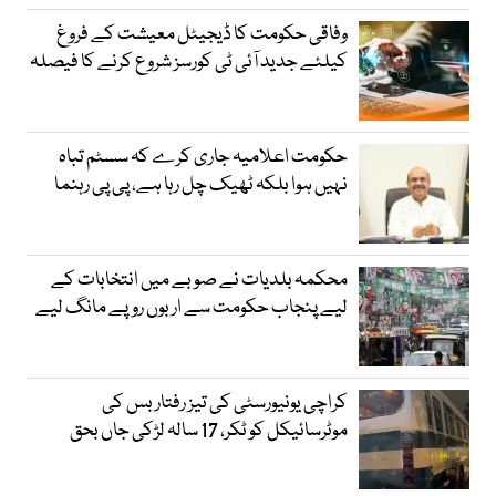
وفاقی حکومت کا ڈیجیٹل معیشت کے فروغ
کیلئے جدید آئی ٹی کورسز شروع کرنے کا فیصلہ
حکومت اعلامیہ جاری کرے کہ سسٹم تباہ
نہیں ہوا بلکہ ٹھیک چل رہا ہے، پی پی رہنما
محکمہ بلدیات نے صوبے میں انتخابات کے
لیے پنجاب حکومت سے اربوں روپے مانگ لیے
کراچی یونیورسٹی کی تیز رفتار بس کی
موٹرسائیکل کو ٹکر، 17 سالہ لڑکی جاں بحق