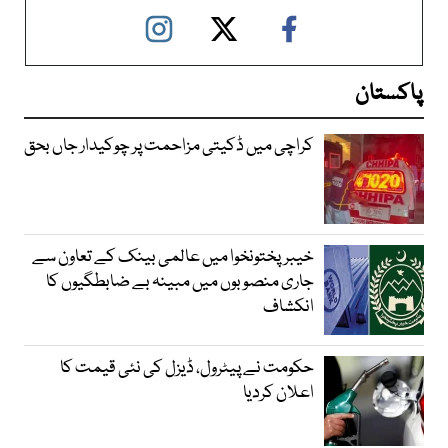
پاکستان
کراچی میں ڈکیتی مزاحمت پر چوکیدار جاں بحق
خیبرپختونخوا میں عالمی بینک کے تعاون سے
جاری منصوبوں میں مبینہ بے ضابطگیوں کا
انکشاف
حکومت نے پیٹرول، ڈیزل کی نئی قیمت کا
اعلان کردیا