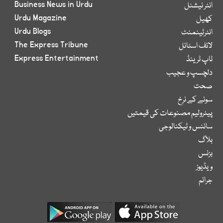
Business News in Urdu
انٹر نیشنل
Urdu Magazine
کھیل
Urdu Blogs
انٹرٹینمنٹ
The Express Tribune
لائف اسٹائل
Express Entertainment
ٹاپ ٹرینڈ
دلچسپ و عجیب
صحت
سونے کے نرخ
پیٹرولیم مصنوعات کی قیمتیں
سائنس و ٹیکنالوجی
بلاگ
بزنس
ویڈیوز
جرائم