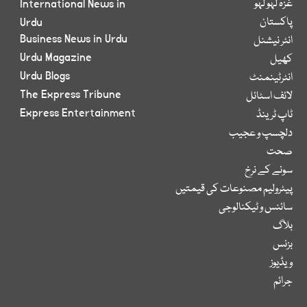
غزہ لہو لہو
International News in
پاکستان
Urdu
Business News in Urdu
انٹر نیشنل
Urdu Magazine
کھیل
Urdu Blogs
انٹرٹینمنٹ
The Express Tribune
لائف اسٹائل
Express Entertainment
ٹاپ ٹرینڈ
دلچسپ و عجیب
صحت
سونے کے نرخ
پیٹرولیم مصنوعات کی قیمتیں
سائنس و ٹیکنالوجی
بلاگ
بزنس
ویڈیوز
جرائم