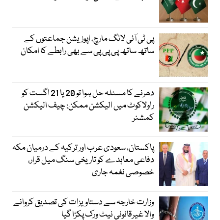
پی ٹی آئی لانگ مارچ، اپوزیشن جماعتوں کے
ساتھ ساتھ پی پی پی سے بھی رابطے کا امکان
دھرنے کا مسئلہ حل ہوا تو 20 یا 21 اگست کو
راولاکوٹ میں الیکشن ممکن: چیف الیکشن
کمشنر
پاکستان، سعودی عرب اور ترکیہ کے درمیان مکہ
دفاعی معاہدے کو تاریخی سنگ میل قرار،
خصوصی نغمہ جاری
وزارت خارجہ سے دستاویزات کی تصدیق کروانے
والا غیرقانونی نیٹ ورک پکڑا گیا