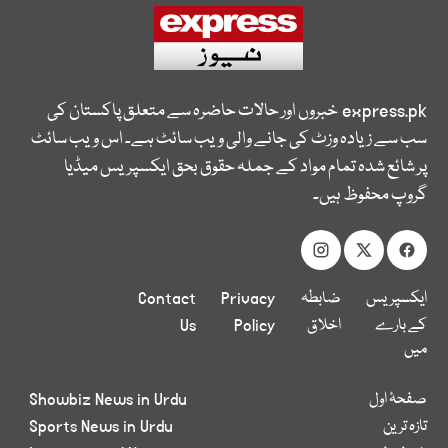
express.pk
خبروں اور حالات حاضرہ سے متعلق پاکستان کی
سب سے زیادہ وزٹ کی جانے والی ویب سائٹ ہے۔ اس ویب سائٹ
پر شائع شدہ تمام مواد کے جملہ حقوق بحق ایکسپریس میڈیا
گروپ محفوظ ہیں۔
ایکسپریس
ضابطہ
Privacy
Contact
کے بارے
اخلاق
Policy
Us
میں
صفحۂ اول
Showbiz News in Urdu
تازہ ترین
Sports News in Urdu