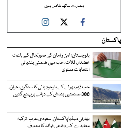
ہمارے ساتھ شامل ہوں
پاکستان
بلوچستان؛ امن و امان کی صورتحال کے باعث
خضدار، قلات، حب میں ضمنی بلدیاتی
انتخابات ملتوی
حب ڈیم بھرنے کے باوجود پانی کا سنگین بحران،
300 صنعتیں بندش کے دہانے پر پہنچ گئیں
بھارتی میڈیا پاکستان، سعودی عرب، ترکیہ
معاہدے کے دفاعی فوائد کا معترف