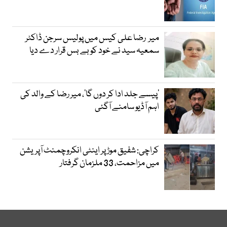
میر رضا علی کیس میں پولیس سرجن ڈاکٹر
سمعیہ سید نے خود کو بے بس قرار دے دیا
’پیسے جلد ادا کر دوں گا‘، میر رضا کے والد کی
اہم آڈیو سامنے آگئی
کراچی: شفیق موڑ پر اینٹی انکروچمنٹ آپریشن
میں مزاحمت، 33 ملزمان گرفتار