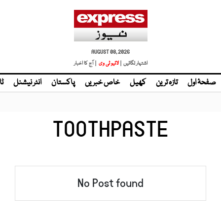
AUGUST 08, 2026
اشتہار لگائیں |
لائیو ٹی وی
| آج کا اخبار
صفحۂ اول
تازہ ترین
کھیل
خاص خبریں
پاکستان
انٹر نیشنل
ٹا
TOOTHPASTE
No Post found