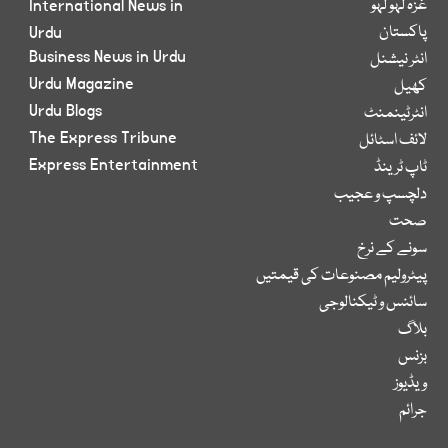
غزہ لہو لہو
International News in
پاکستان
Urdu
Business News in Urdu
انٹر نیشنل
Urdu Magazine
کھیل
Urdu Blogs
انٹرٹینمنٹ
The Express Tribune
لائف اسٹائل
Express Entertainment
ٹاپ ٹرینڈ
دلچسپ و عجیب
صحت
سونے کے نرخ
پیٹرولیم مصنوعات کی قیمتیں
سائنس و ٹیکنالوجی
بلاگ
بزنس
ویڈیوز
جرائم