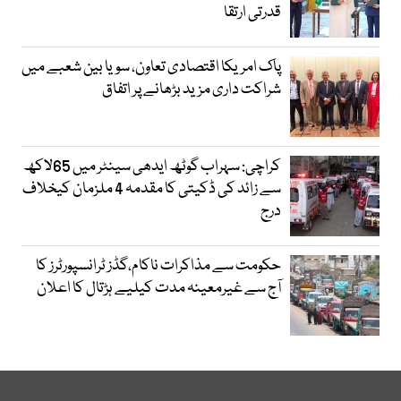
قدرتی ارتقا
پاک امریکا اقتصادی تعاون، سویا بین شعبے میں
شراکت داری مزید بڑھانے پر اتفاق
کراچی: سہراب گوٹھ ایدھی سینٹر میں 65لاکھ
سے زائد کی ڈکیتی کا مقدمہ 4 ملزمان کیخلاف
درج
حکومت سے مذاکرات ناکام،گڈز ٹرانسپورٹرز کا
آج سے غیرمعینہ مدت کیلیے ہڑتال کا اعلان