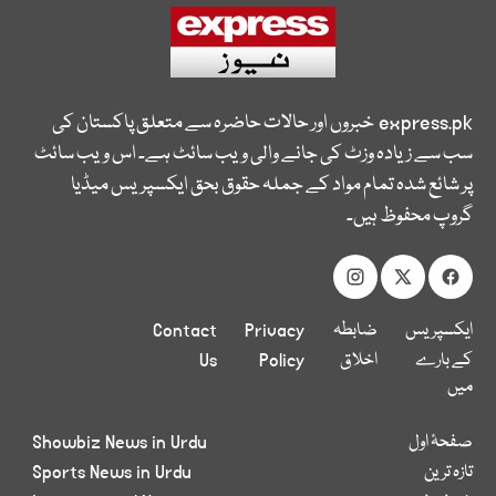
express.pk
خبروں اور حالات حاضرہ سے متعلق پاکستان کی
سب سے زیادہ وزٹ کی جانے والی ویب سائٹ ہے۔ اس ویب سائٹ
پر شائع شدہ تمام مواد کے جملہ حقوق بحق ایکسپریس میڈیا
گروپ محفوظ ہیں۔
ایکسپریس
ضابطہ
Privacy
Contact
کے بارے
اخلاق
Policy
Us
میں
صفحۂ اول
Showbiz News in Urdu
تازہ ترین
Sports News in Urdu