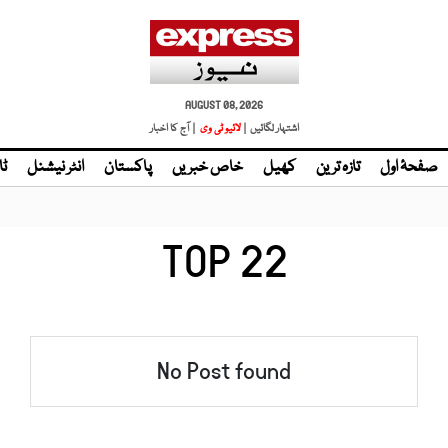
AUGUST 08, 2026
اشتہار لگائیں |
لائیو ٹی وی
| آج کا اخبار
صفحۂ اول
تازہ ترین
کھیل
خاص خبریں
پاکستان
انٹر نیشنل
ٹا
TOP 22
No Post found