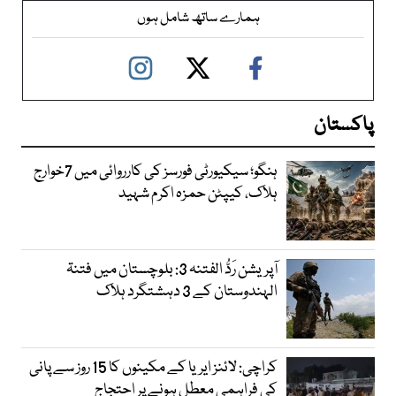
ہمارے ساتھ شامل ہوں
پاکستان
ہنگو؛ سیکیورٹی فورسز کی کارروائی میں 7خوارج
ہلاک، کیپٹن حمزہ اکرم شہید
آپریشن رَدُّ الفتنہ 3: بلوچستان میں فتنۃ
الہندوستان کے 3 دہشتگرد ہلاک
کراچی: لائنز ایریا کے مکینوں کا 15 روز سے پانی
کی فراہمی معطل ہونے پر احتجاج