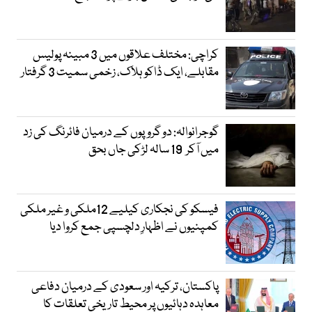
کراچی: مختلف علاقوں میں 3 مبینہ پولیس
مقابلے، ایک ڈاکو ہلاک، زخمی سمیت 3 گرفتار
گوجرانوالہ: دو گروپوں کے درمیان فائرنگ کی زد
میں آکر 19 سالہ لڑکی جاں بحق
فیسکو کی نجکاری کیلیے 12ملکی و غیر ملکی
کمپنیوں نے اظہارِ دلچسپی جمع کروا دیا
پاکستان، ترکیہ اور سعودی کے درمیان دفاعی
معاہدہ دہائیوں پر محیط تاریخی تعلقات کا