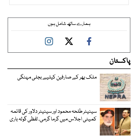
ہمارے ساتھ شامل ہوں
پاکستان
ملک بھر کے صارفین کیلیے بجلی مہنگی
سینیٹر طلحہ محمود اور سینیٹر دلاور کی قائمہ
کمیٹی اجلاس میں گرما گرمی، لفظی گولہ باری