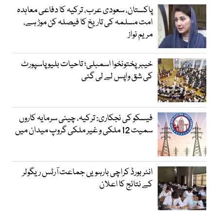
پاکستان، سعودی عرب، ترکیہ کا دفاعی معاہدہ
امت مسلمہ کی تاریخ کا فیصلہ کن موڑ ہے،
مریم نواز
خیبرپختونخوا اسمبلی؛ تاحیات بلیو پاسپورٹ
کی شق واپس لے لی گئی
فیسکو کی نجکاری: ترکیہ، چینی سرمایہ کاروں
سمیت 12 ملکی و غیر ملکی گروپ میدان میں
انٹر بورڈ کراچی بارہویں جماعت آرٹس ریگولر
کے نتائج کا اعلان