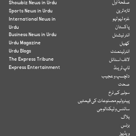
صفحۂ اول
Showbiz News in Urdu
تازہ ترین
Sports News in Urdu
غزہ لہو لہو
International News in
پاکستان
Urdu
Business News in Urdu
انٹر نیشنل
Urdu Magazine
کھیل
Urdu Blogs
انٹرٹینمنٹ
The Express Tribune
لائف اسٹائل
Express Entertainment
ٹاپ ٹرینڈ
دلچسپ و عجیب
صحت
سونے کے نرخ
پیٹرولیم مصنوعات کی قیمتیں
سائنس و ٹیکنالوجی
بلاگ
بزنس
ویڈیوز