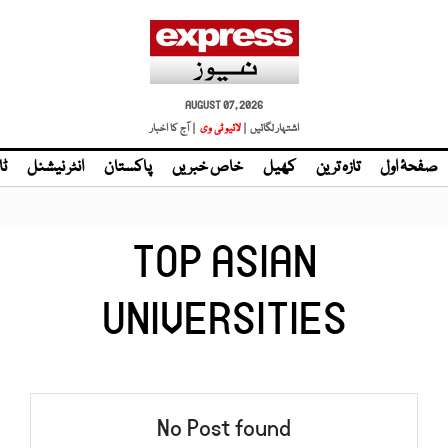
AUGUST 07, 2026
اشتہار لگائیں |
لائیو ٹی وی
| آج کا اخبار
صفحۂ اول
تازہ ترین
کھیل
خاص خبریں
پاکستان
انٹر نیشنل
ٹا
TOP ASIAN
UNIVERSITIES
No Post found