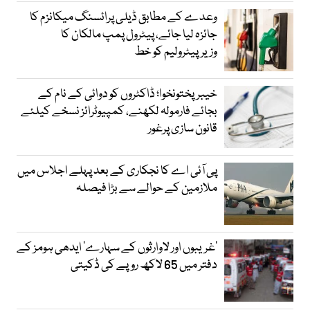
وعدے کے مطابق ڈیلی پرائسنگ میکانزم کا
جائزہ لیا جائے، پیٹرول پمپ مالکان کا
وزیرپیٹرولیم کو خط
خیبرپختونخوا؛ ڈاکٹروں کو دوائی کے نام کے
بجائے فارمولہ لکھنے، کمپیوٹرائز نسخے کیلئے
قانون سازی پرغور
پی آئی اے کا نجکاری کے بعد پہلے اجلاس میں
ملازمین کے حوالے سے بڑا فیصلہ
’غریبوں اور لاوارثوں کے سہارے‘ ایدھی ہومز کے
دفتر میں 65 لاکھ روپے کی ڈکیتی