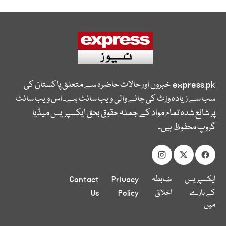
express.pk
خبروں اور حالات حاضرہ سے متعلق پاکستان کی
سب سے زیادہ وزٹ کی جانے والی ویب سائٹ ہے۔ اس ویب سائٹ
پر شائع شدہ تمام مواد کے جملہ حقوق بحق ایکسپریس میڈیا
گروپ محفوظ ہیں۔
ایکسپریس
ضابطہ
Privacy
Contact
کے بارے
اخلاق
Policy
Us
میں