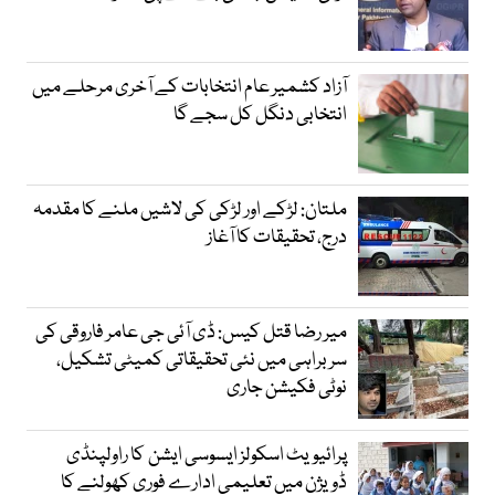
آزاد کشمیر عام انتخابات کے آخری مرحلے میں
انتخابی دنگل کل سجے گا
ملتان: لڑکے اور لڑکی کی لاشیں ملنے کا مقدمہ
درج، تحقیقات کا آغاز
میر رضا قتل کیس: ڈی آئی جی عامر فاروقی کی
سربراہی میں نئی تحقیقاتی کمیٹی تشکیل،
نوٹی فکیشن جاری
پرائیویٹ اسکولز ایسوسی ایشن کا راولپنڈی
ڈویژن میں تعلیمی ادارے فوری کھولنے کا