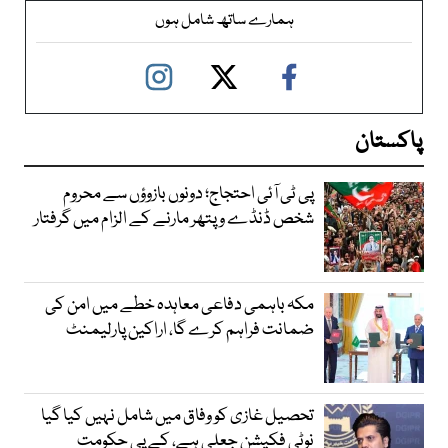
ہمارے ساتھ شامل ہوں
پاکستان
پی ٹی آئی احتجاج؛ دونوں بازوؤں سے محروم
شخص ڈنڈے و پتھر مارنے کے الزام میں گرفتار
مکہ باہمی دفاعی معاہدہ خطے میں امن کی
ضمانت فراہم کرے گا، اراکین پارلیمنٹ
تحصیل غازی کو وفاق میں شامل نہیں کیا گیا
نوٹی فکیشن جعلی ہے، کے پی حکومت