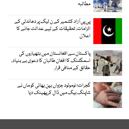
مطالبہ
پی پی آزاد کشمیر کے ن لیگ پر دھاندلی کے
الزامات، تحقیقات کے لیے عدالت جانے کا
اعلان
پاکستان سے افغانستان میں ہتھیاروں کی
اسمگلنگ کا افغان طالبان کا دعویٰ بے بنیاد،
حقائق کے منافی قرار
گجرات؛ نومولود جڑواں بہن بھائی کو ماں نے
شاپنگ بیگ میں ڈال کر پھینک دیا