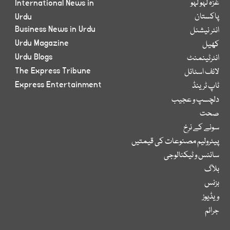
غزہ لہو لہو
International News in
پاکستان
Urdu
Business News in Urdu
انٹر نیشنل
Urdu Magazine
کھیل
Urdu Blogs
انٹرٹینمنٹ
The Express Tribune
لائف اسٹائل
Express Entertainment
ٹاپ ٹرینڈ
دلچسپ و عجیب
صحت
سونے کے نرخ
پیٹرولیم مصنوعات کی قیمتیں
سائنس و ٹیکنالوجی
بلاگ
بزنس
ویڈیوز
جرائم