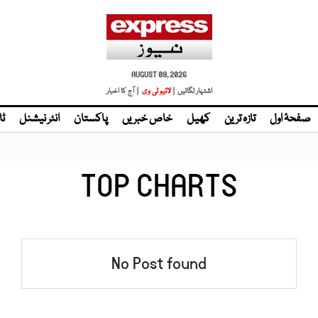
AUGUST 09, 2026
اشتہار لگائیں |
لائیو ٹی وی
| آج کا اخبار
صفحۂ اول
تازہ ترین
کھیل
خاص خبریں
پاکستان
انٹر نیشنل
ٹا
TOP CHARTS
No Post found