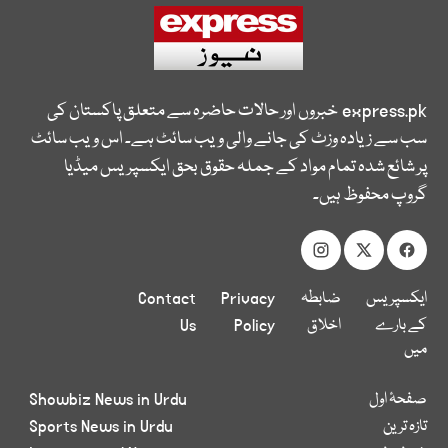
express.pk
خبروں اور حالات حاضرہ سے متعلق پاکستان کی
سب سے زیادہ وزٹ کی جانے والی ویب سائٹ ہے۔ اس ویب سائٹ
پر شائع شدہ تمام مواد کے جملہ حقوق بحق ایکسپریس میڈیا
گروپ محفوظ ہیں۔
ایکسپریس
ضابطہ
Privacy
Contact
کے بارے
اخلاق
Policy
Us
میں
صفحۂ اول
Showbiz News in Urdu
تازہ ترین
Sports News in Urdu