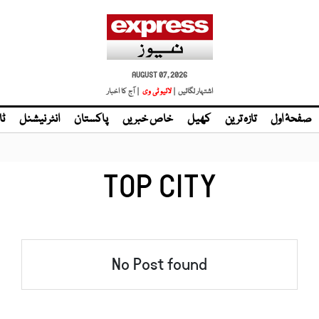
AUGUST 07, 2026
اشتہار لگائیں |
لائیو ٹی وی
| آج کا اخبار
صفحۂ اول
تازہ ترین
کھیل
خاص خبریں
پاکستان
انٹر نیشنل
ٹا
TOP CITY
No Post found