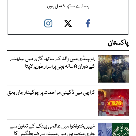
ہمارے ساتھ شامل ہوں
پاکستان
راولپنڈی میں والد کے ساتھ گاڑی میں بیٹھنے
کے دوران 6 سالہ بچی پراسرار طور پر لاپتا
کراچی میں ڈکیتی مزاحمت پر چوکیدار جاں بحق
خیبرپختونخوا میں عالمی بینک کے تعاون سے
جاری منصوبوں میں مبینہ بے ضابطگیوں کا