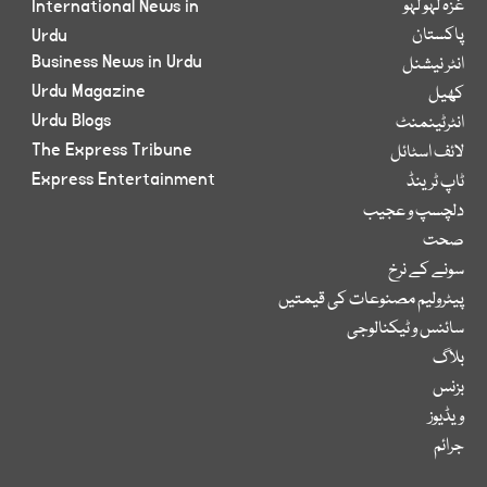
غزہ لہو لہو
International News in
پاکستان
Urdu
Business News in Urdu
انٹر نیشنل
Urdu Magazine
کھیل
Urdu Blogs
انٹرٹینمنٹ
The Express Tribune
لائف اسٹائل
Express Entertainment
ٹاپ ٹرینڈ
دلچسپ و عجیب
صحت
سونے کے نرخ
پیٹرولیم مصنوعات کی قیمتیں
سائنس و ٹیکنالوجی
بلاگ
بزنس
ویڈیوز
جرائم