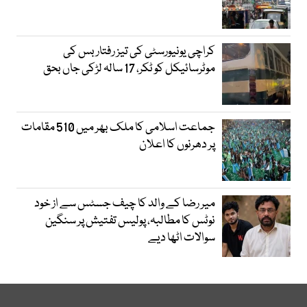
کراچی یونیورسٹی کی تیز رفتار بس کی
موٹرسائیکل کو ٹکر، 17 سالہ لڑکی جاں بحق
جماعت اسلامی کا ملک بھر میں 510 مقامات
پر دھرنوں کا اعلان
میر رضا کے والد کا چیف جسٹس سے از خود
نوٹس کا مطالبہ، پولیس تفتیش پر سنگین
سوالات اٹھا دیے