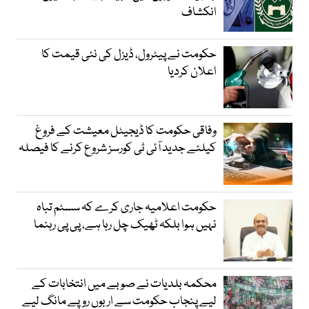
انکشاف
حکومت نے پیٹرول، ڈیزل کی نئی قیمت کا
اعلان کردیا
وفاقی حکومت کا ڈیجیٹل معیشت کے فروغ
کیلئے جدید آئی ٹی کورسز شروع کرنے کا فیصلہ
حکومت اعلامیہ جاری کرے کہ سسٹم تباہ
نہیں ہوا بلکہ ٹھیک چل رہا ہے، پی پی رہنما
محکمہ بلدیات نے صوبے میں انتخابات کے
لیے پنجاب حکومت سے اربوں روپے مانگ لیے