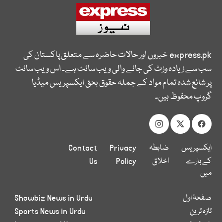
express.pk
خبروں اور حالات حاضرہ سے متعلق پاکستان کی
سب سے زیادہ وزٹ کی جانے والی ویب سائٹ ہے۔ اس ویب سائٹ
پر شائع شدہ تمام مواد کے جملہ حقوق بحق ایکسپریس میڈیا
گروپ محفوظ ہیں۔
ایکسپریس
ضابطہ
Privacy
Contact
کے بارے
اخلاق
Policy
Us
میں
صفحۂ اول
Showbiz News in Urdu
تازہ ترین
Sports News in Urdu