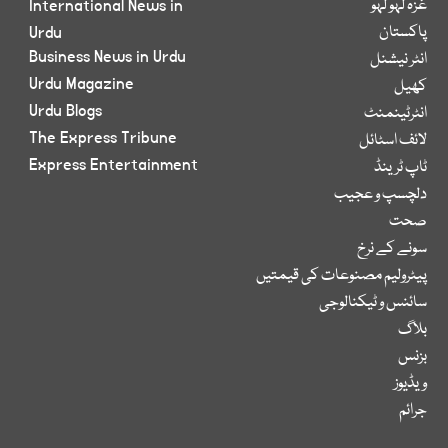
غزہ لہو لہو
International News in
پاکستان
Urdu
Business News in Urdu
انٹر نیشنل
Urdu Magazine
کھیل
Urdu Blogs
انٹرٹینمنٹ
The Express Tribune
لائف اسٹائل
Express Entertainment
ٹاپ ٹرینڈ
دلچسپ و عجیب
صحت
سونے کے نرخ
پیٹرولیم مصنوعات کی قیمتیں
سائنس و ٹیکنالوجی
بلاگ
بزنس
ویڈیوز
جرائم