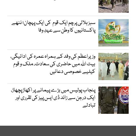
سبز ہلالی پرچم ایک قوم کی ایک پہچان؛ ننھے
پاکستانیوں کا وطن سے عہدِ وفا
وزیراعظم کی وفد کے ہمراہ عمرہ کی ادائیگی،
بیت اللہ میں حاضری کی سعادت، ملک و قوم
کیلیے خصوصی دعائیں
پنجاب پولیس میں بڑے پیمانے پر اکھاڑ پچھاڑ،
ایک درجن سے زائد ڈی ایس پیز کی تقرری اور
تبادلے