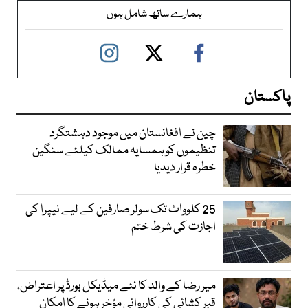
ہمارے ساتھ شامل ہوں
پاکستان
چین نے افغانستان میں موجود دہشتگرد
تنظیموں کو ہمسایہ ممالک کیلئے سنگین
خطرہ قرار دیدیا
25 کلوواٹ تک سولر صارفین کے لیے نیپرا کی
اجازت کی شرط ختم
میر رضا کے والد کا نئے میڈیکل بورڈ پر اعتراض،
قبر کشائی کی کارروائی مؤخر ہونے کا امکان