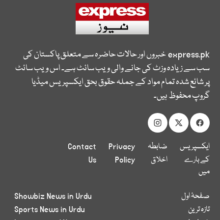
express.pk
خبروں اور حالات حاضرہ سے متعلق پاکستان کی
سب سے زیادہ وزٹ کی جانے والی ویب سائٹ ہے۔ اس ویب سائٹ
پر شائع شدہ تمام مواد کے جملہ حقوق بحق ایکسپریس میڈیا
گروپ محفوظ ہیں۔
ایکسپریس
ضابطہ
Privacy
Contact
کے بارے
اخلاق
Policy
Us
میں
صفحۂ اول
Showbiz News in Urdu
تازہ ترین
Sports News in Urdu