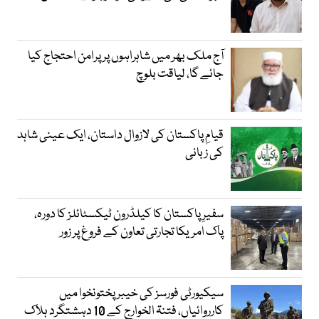
آج ملک بھر میں شاہراہوں پر پرامن احتجاج کیا
جائے گا، لیاقت بلوچ
قیامِ پاکستان کی لازوال داستان، ایک عینی شاہد
کی زبانی
سفیرِ پاکستان کا کیلڈرون ٹیکسٹائلز کا دورہ،
پاک امریکا تجارتی تعاون کے فروغ پر زور
سیکیورٹی فورسز کی خیبر پختونخوا میں
کارروائیاں، فتنۃ الخوارج کے 10 دہشتگرد ہلاک