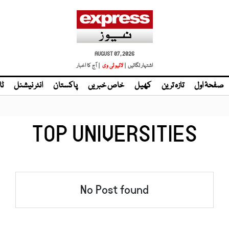
AUGUST 07, 2026
اشتہار لگائیں |
لائیو ٹی وی
| آج کا اخبار
صفحۂ اول
تازہ ترین
کھیل
خاص خبریں
پاکستان
انٹر نیشنل
ٹا
TOP UNIVERSITIES
No Post found