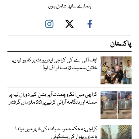
ہمارے ساتھ شامل ہوں
پاکستان
ایف آئی اے کی کراچی ایئرپورٹ پر کارروائیاں،
خاتون سمیت 3 مسافر آف لوڈ
کراچی میں انکروچمنٹ آپریشن کے دوران ٹیم پر
حملہ اور ہنگامہ آرائی کرنے پر 33 ملزمان گرفتار
کراچی: محکمہ موسمیات کی شہر میں بوندا
باندی، پھوار کی پیشگوئی