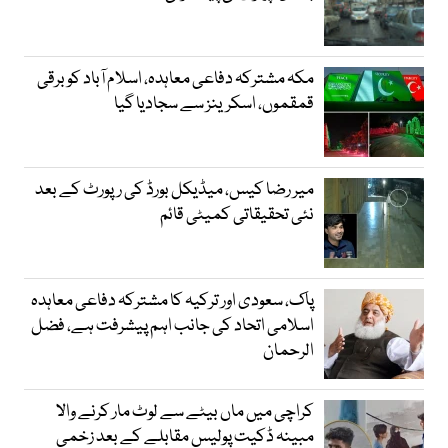
مکہ مشترکہ دفاعی معاہدہ، اسلام آباد کو برقی
قمقموں، اسکرینز سے سجادیا گیا
میر رضا کیس، میڈیکل بورڈ کی رپورٹ کے بعد
نئی تحقیقاتی کمیٹی قائم
پاک، سعودی اور ترکیہ کا مشترکہ دفاعی معاہدہ
اسلامی اتحاد کی جانب اہم پیشرفت ہے، فضل
الرحمان
کراچی میں ماں بیٹے سے لوٹ مار کرنے والا
مبینہ ڈکیت پولیس مقابلے کے بعد زخمی