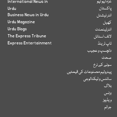
غزہ لہو لہو
International News in
پاکستان
Urdu
Business News in Urdu
انٹر نیشنل
Urdu Magazine
کھیل
Urdu Blogs
انٹرٹینمنٹ
The Express Tribune
لائف اسٹائل
Express Entertainment
ٹاپ ٹرینڈ
دلچسپ و عجیب
صحت
سونے کے نرخ
پیٹرولیم مصنوعات کی قیمتیں
سائنس و ٹیکنالوجی
بلاگ
بزنس
ویڈیوز
جرائم