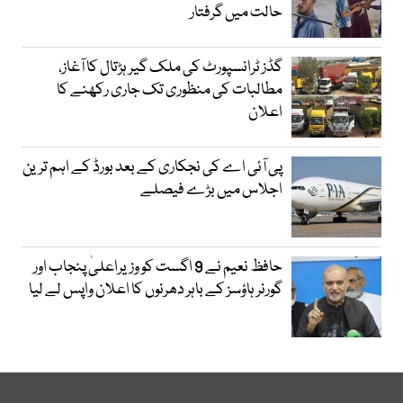
حالت میں گرفتار
گڈز ٹرانسپورٹ کی ملک گیر ہڑتال کا آغاز،
مطالبات کی منظوری تک جاری رکھنے کا
اعلان
پی آئی اے کی نجکاری کے بعد بورڈ کے اہم ترین
اجلاس میں بڑے فیصلے
حافظ نعیم نے 9 اگست کو وزیراعلیٰ پنجاب اور
گورنر ہاؤسز کے باہر دھرنوں کا اعلان واپس لے لیا