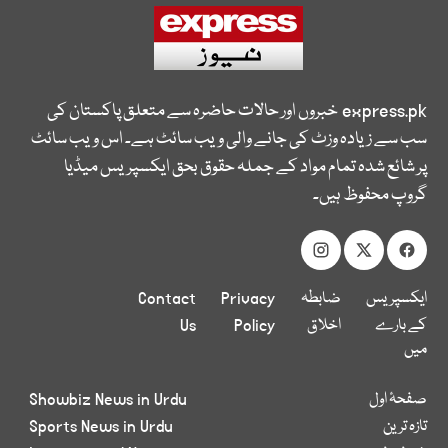
express.pk
خبروں اور حالات حاضرہ سے متعلق پاکستان کی
سب سے زیادہ وزٹ کی جانے والی ویب سائٹ ہے۔ اس ویب سائٹ
پر شائع شدہ تمام مواد کے جملہ حقوق بحق ایکسپریس میڈیا
گروپ محفوظ ہیں۔
ایکسپریس
ضابطہ
Privacy
Contact
کے بارے
اخلاق
Policy
Us
میں
صفحۂ اول
Showbiz News in Urdu
تازہ ترین
Sports News in Urdu