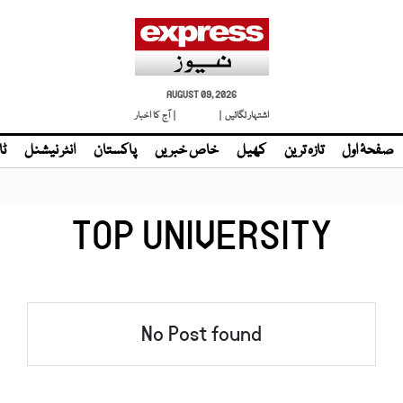
AUGUST 09, 2026
اشتہار لگائیں |
| آج کا اخبار
صفحۂ اول
تازہ ترین
کھیل
خاص خبریں
پاکستان
انٹر نیشنل
ٹا
TOP UNIVERSITY
No Post found