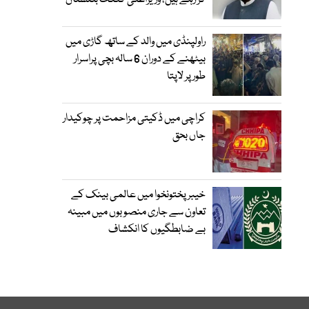
کر رہے ہیں، وزیراعلیٰ گلگت بلتستان
راولپنڈی میں والد کے ساتھ گاڑی میں
بیٹھنے کے دوران 6 سالہ بچی پراسرار
طور پر لاپتا
کراچی میں ڈکیتی مزاحمت پر چوکیدار
جاں بحق
خیبرپختونخوا میں عالمی بینک کے
تعاون سے جاری منصوبوں میں مبینہ
بے ضابطگیوں کا انکشاف