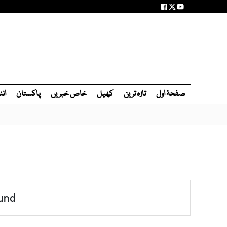
صفحۂ اول
تازہ ترین
کھیل
خاص خبریں
پاکستان
انٹ
und