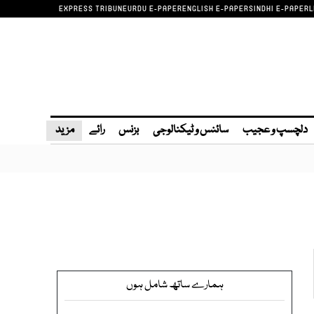
EXPRESS TRIBUNE
URDU E-PAPER
ENGLISH E-PAPER
SINDHI E-PAPER
L
دلچسپ و عجیب
سائنس و ٹیکنالوجی
بزنس
رائے
مزید
ہمارے ساتھ شامل ہوں