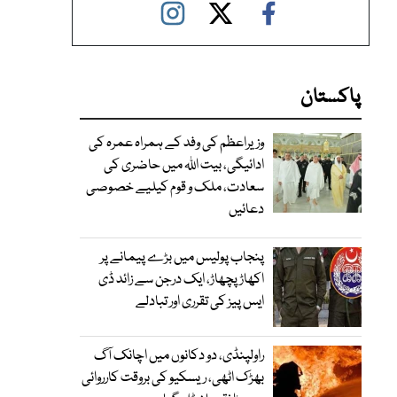
پاکستان
وزیراعظم کی وفد کے ہمراہ عمرہ کی
ادائیگی، بیت اللہ میں حاضری کی
سعادت، ملک و قوم کیلیے خصوصی
دعائیں
پنجاب پولیس میں بڑے پیمانے پر
اکھاڑ پچھاڑ، ایک درجن سے زائد ڈی
ایس پیز کی تقرری اور تبادلے
راولپنڈی، دو دکانوں میں اچانک آگ
بھڑک اٹھی، ریسکیو کی بروقت کارروائی