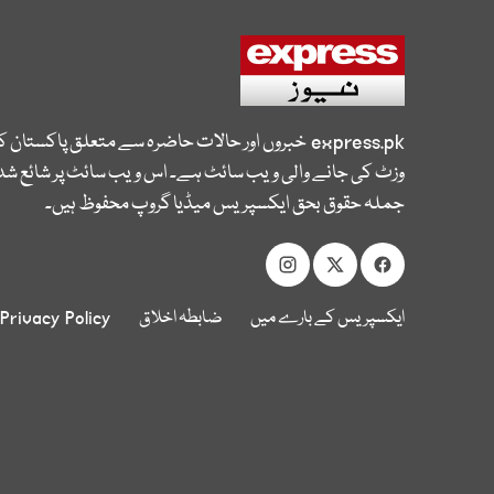
express.pk
خبروں اور حالات حاضرہ سے متعلق پاکستان 
وزٹ کی جانے والی ویب سائٹ ہے۔ اس ویب سائٹ پر شائع شدہ
جملہ حقوق بحق ایکسپریس میڈیا گروپ محفوظ ہیں۔
ایکسپریس کے بارے میں
ضابطہ اخلاق
Privacy Policy