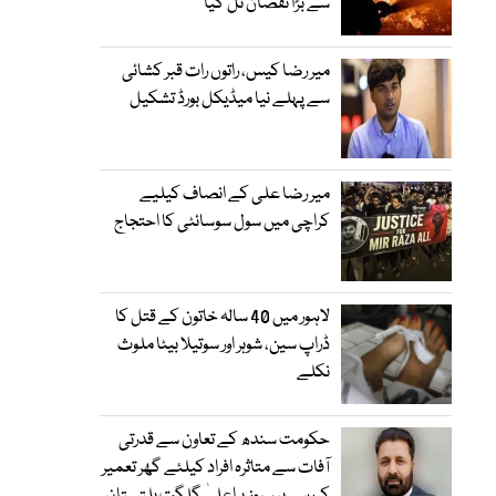
سے بڑا نقصان ٹل گیا
میر رضا کیس، راتوں رات قبر کشائی
سے پہلے نیا میڈیکل بورڈ تشکیل
میر رضا علی کے انصاف کیلیے
کراچی میں سول سوسائٹی کا احتجاج
لاہور میں 40 سالہ خاتون کے قتل کا
ڈراپ سین، شوہر اور سوتیلا بیٹا ملوث
نکلے
حکومت سندھ کے تعاون سے قدرتی
آفات سے متاثرہ افراد کیلئے گھر تعمیر