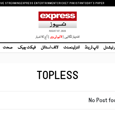
IVE STREAMING
EXPRESS ENTERTAINMENT
CRICKET PAKISTAN
TODAY'S PAPER
AUGUST 07, 2026
اشتہار لگائیں |
| آج کا اخبار
ر نیشنل
ٹاپ ٹرینڈ
انٹرٹینمنٹ
لائف اسٹائل
فیکٹ چیک
صحت
TOPLESS
No Post fo