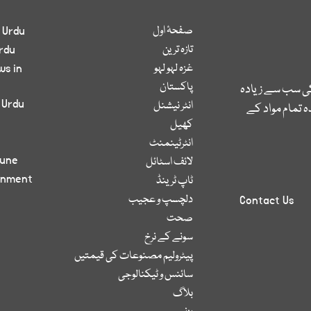
صفحۂ اول
 Urdu
تازہ ترین
rdu
غزہ لہو لہو
ws in
پاکستان
کی سب سے زیادہ
 Urdu
انٹر نیشنل
 تمام مواد کے
کھیل
انٹرٹینمنٹ
bune
لائف اسٹائل
inment
ٹاپ ٹرینڈ
دلچسپ و عجیب
Contact Us
صحت
سونے کے نرخ
پیٹرولیم مصنوعات کی قیمتیں
سائنس و ٹیکنالوجی
بلاگ