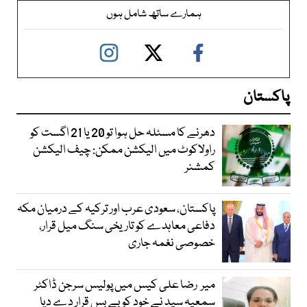
ہمارے ساتھ شامل ہوں
پاکستان
دھرنے کا مسئلہ حل ہوا تو 20 یا 21 اگست کو
راولاکوٹ میں الیکشن ممکن: چیف الیکشن
کمشنر
پاکستان، سعودی عرب اور ترکیہ کے درمیان مکہ
دفاعی معاہدے کو تاریخی سنگ میل قرار،
خصوصی نغمہ جاری
میر رضا علی کیس میں پولیس سرجن ڈاکٹر
سمعیہ سید نے خود کو بے بس قرار دے دیا