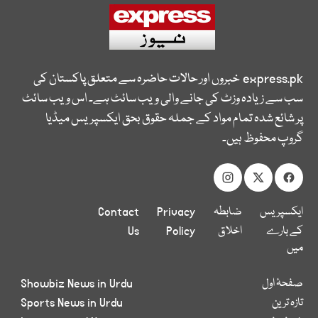
express.pk
خبروں اور حالات حاضرہ سے متعلق پاکستان کی
سب سے زیادہ وزٹ کی جانے والی ویب سائٹ ہے۔ اس ویب سائٹ
پر شائع شدہ تمام مواد کے جملہ حقوق بحق ایکسپریس میڈیا
گروپ محفوظ ہیں۔
ایکسپریس
ضابطہ
Privacy
Contact
کے بارے
اخلاق
Policy
Us
میں
صفحۂ اول
Showbiz News in Urdu
تازہ ترین
Sports News in Urdu