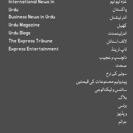
غزہ لہو لہو
International News in
پاکستان
Urdu
Business News in Urdu
انٹر نیشنل
Urdu Magazine
کھیل
Urdu Blogs
انٹرٹینمنٹ
The Express Tribune
لائف اسٹائل
Express Entertainment
ٹاپ ٹرینڈ
دلچسپ و عجیب
صحت
سونے کے نرخ
پیٹرولیم مصنوعات کی قیمتیں
سائنس و ٹیکنالوجی
بلاگ
بزنس
ویڈیوز
جرائم