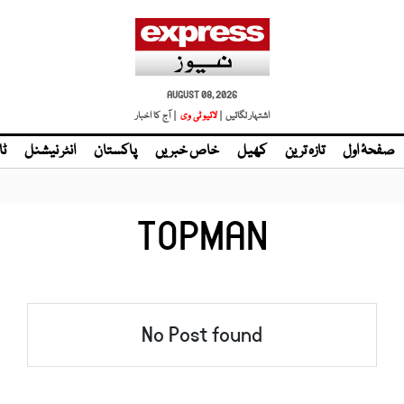
AUGUST 08, 2026
اشتہار لگائیں |
لائیو ٹی وی
| آج کا اخبار
صفحۂ اول
تازہ ترین
کھیل
خاص خبریں
پاکستان
انٹر نیشنل
ٹا
TOPMAN
No Post found