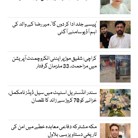
’پیسے جلد ادا کر دوں گا‘، میر رضا کے والد کی
اہم آڈیو سامنے آگئی
کراچی: شفیق موڑ پر اینٹی انکروچمنٹ آپریشن
میں مزاحمت، 33 ملزمان گرفتار
سندر انڈسٹریل اسٹیٹ میں سیل ڈیڈز نامکمل،
خزانے کو 70 کروڑ سے زائد کا نقصان
مکہ مشترکہ دفاعی معاہدہ خطے میں امن کی
تاریخی دستاویز ہے، بلاول