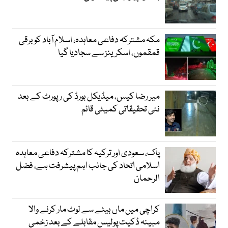
مکہ مشترکہ دفاعی معاہدہ، اسلام آباد کو برقی
قمقموں، اسکرینز سے سجادیا گیا
میر رضا کیس، میڈیکل بورڈ کی رپورٹ کے بعد
نئی تحقیقاتی کمیٹی قائم
پاک، سعودی اور ترکیہ کا مشترکہ دفاعی معاہدہ
اسلامی اتحاد کی جانب اہم پیشرفت ہے، فضل
الرحمان
کراچی میں ماں بیٹے سے لوٹ مار کرنے والا
مبینہ ڈکیت پولیس مقابلے کے بعد زخمی