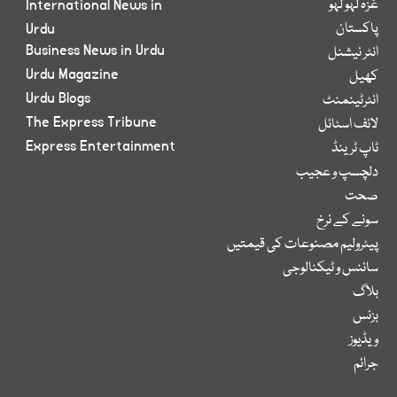
غزہ لہو لہو
International News in
پاکستان
Urdu
Business News in Urdu
انٹر نیشنل
Urdu Magazine
کھیل
Urdu Blogs
انٹرٹینمنٹ
The Express Tribune
لائف اسٹائل
Express Entertainment
ٹاپ ٹرینڈ
دلچسپ و عجیب
صحت
سونے کے نرخ
پیٹرولیم مصنوعات کی قیمتیں
سائنس و ٹیکنالوجی
بلاگ
بزنس
ویڈیوز
جرائم