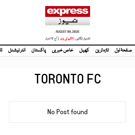
AUGUST 09, 2026
اشتہار لگائیں |
لائیو ٹی وی
| آج کا اخبار
صفحۂ اول
تازہ ترین
کھیل
خاص خبریں
پاکستان
انٹر نیشنل
ٹا
TORONTO FC
No Post found