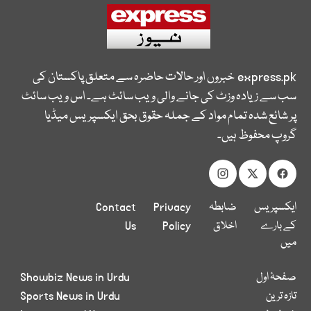
express.pk
خبروں اور حالات حاضرہ سے متعلق پاکستان کی
سب سے زیادہ وزٹ کی جانے والی ویب سائٹ ہے۔ اس ویب سائٹ
پر شائع شدہ تمام مواد کے جملہ حقوق بحق ایکسپریس میڈیا
گروپ محفوظ ہیں۔
ایکسپریس
ضابطہ
Privacy
Contact
کے بارے
اخلاق
Policy
Us
میں
صفحۂ اول
Showbiz News in Urdu
تازہ ترین
Sports News in Urdu