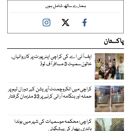
ہمارے ساتھ شامل ہوں
پاکستان
ایف آئی اے کی کراچی ایئرپورٹ پر کارروائیاں،
خاتون سمیت 3 مسافر آف لوڈ
کراچی میں انکروچمنٹ آپریشن کے دوران ٹیم پر
حملہ اور ہنگامہ آرائی کرنے پر 33 ملزمان گرفتار
کراچی: محکمہ موسمیات کی شہر میں بوندا
باندی، پھوار کی پیشگوئی