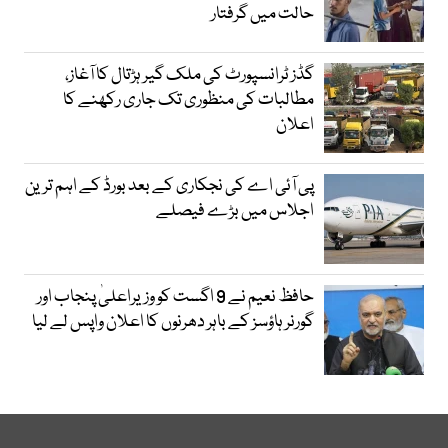
حالت میں گرفتار
گڈز ٹرانسپورٹ کی ملک گیر ہڑتال کا آغاز،
مطالبات کی منظوری تک جاری رکھنے کا
اعلان
پی آئی اے کی نجکاری کے بعد بورڈ کے اہم ترین
اجلاس میں بڑے فیصلے
حافظ نعیم نے 9 اگست کو وزیراعلیٰ پنجاب اور
گورنر ہاؤسز کے باہر دھرنوں کا اعلان واپس لے لیا