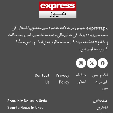
express.pk
خبروں اور حالات حاضرہ سے متعلق پاکستان کی
سب سے زیادہ وزٹ کی جانے والی ویب سائٹ ہے۔ اس ویب سائٹ
پر شائع شدہ تمام مواد کے جملہ حقوق بحق ایکسپریس میڈیا
گروپ محفوظ ہیں۔
ایکسپریس
ضابطہ
Privacy
Contact
کے بارے
اخلاق
Policy
Us
میں
صفحۂ اول
Showbiz News in Urdu
تازہ ترین
Sports News in Urdu