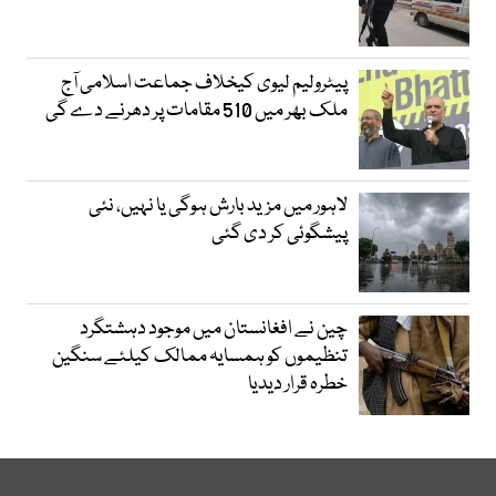
پیٹرولیم لیوی کیخلاف جماعت اسلامی آج
ملک بھر میں 510 مقامات پر دھرنے دے گی
لاہور میں مزید بارش ہوگی یا نہیں، نئی
پیشگوئی کر دی گئی
چین نے افغانستان میں موجود دہشتگرد
تنظیموں کو ہمسایہ ممالک کیلئے سنگین
خطرہ قرار دیدیا