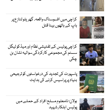
کراچی میں افسوسناک واقعہ، گھریلو تنازع پر
باپ کے ہاتھوں بیٹا قتل
کراچی پولیس کے تفتیشی نظام اور میڈکو لیگل
سسٹم کی مجموعی کارکردگی سوالیہ نشان بن
چکی
پاسپورٹ کی تجدید کی درخواستوں کو ترجیحی
بنیاد پر پراسیس کرنے کی ہدایت
بولان؛ نامعلوم مسلح افراد کے حملے میں
پولیس اہلکار شہید