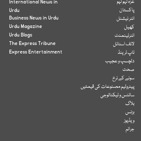
غزہ لہو لہو
International News in
پاکستان
Urdu
Business News in Urdu
انٹر نیشنل
Urdu Magazine
کھیل
Urdu Blogs
انٹرٹینمنٹ
The Express Tribune
لائف اسٹائل
Express Entertainment
ٹاپ ٹرینڈ
دلچسپ و عجیب
صحت
سونے کے نرخ
پیٹرولیم مصنوعات کی قیمتیں
سائنس و ٹیکنالوجی
بلاگ
بزنس
ویڈیوز
جرائم