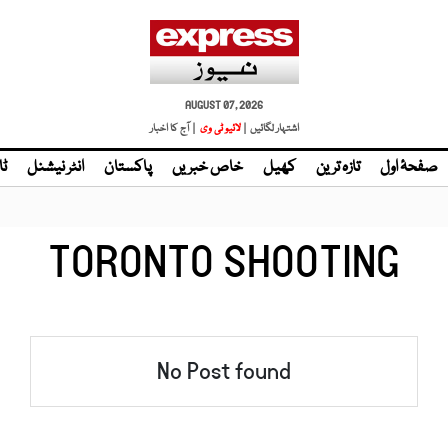
AUGUST 07, 2026
اشتہار لگائیں |
لائیو ٹی وی
| آج کا اخبار
صفحۂ اول
تازہ ترین
کھیل
خاص خبریں
پاکستان
انٹر نیشنل
ٹا
TORONTO SHOOTING
No Post found