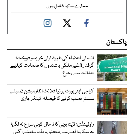
ہمارے ساتھ شامل ہوں
پاکستان
انسانی اعضاء کی غیرقانونی خرید و فروخت؛
گرفتار 3غیر ملکی باشندوں کا ضمانت کیلیے
عدالت سے رجوع
کراچی ایئرپورٹ پر نیا فلائٹ انفارمیشن ڈسپلے
سسٹم نصب کرنے کا فیصلہ، ٹینڈر جاری
راولپنڈی؛ لاپتا بچی کا تاحال کوئی سراغ نہ لگایا
جا سکا، واقعے سے متعلق ویڈیو سامنے آگئی