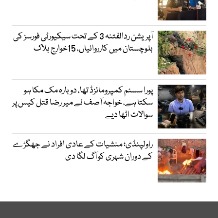
آپریشن ردالفتنہ 3 کے تحت سیکیورٹی فورسز کی
بلوچستان میں کارروائیاں، 15خوارج ہلاک
پورا سسٹم کمپرومائزڈ تھا، دوبارہ مک مکا ہو
سکتا ہے، خواجہ آصف نے میر رضا قتل کیس پر
سوالات اٹھا دیے
راولپنڈی؛ منشیات کے عادی افراد نے جھگڑے
کے دوران شہری کو آگ لگا دی