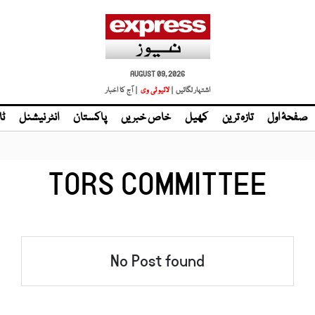
AUGUST 09, 2026
اشتہار لگائیں |
لائیو ٹی وی
| آج کا اخبار
صفحۂ اول
تازہ ترین
کھیل
خاص خبریں
پاکستان
انٹر نیشنل
ٹا
TORS COMMITTEE
No Post found