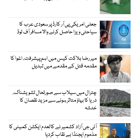
جعلی امریکی پی آر کارڈ پر سعودی عرب کا
سیاحتی ویزا حاصل کرنے والا مسافر آف لوڈ
میر رضا ہلاکت کیس میں اہم پیشرفت، اغوا کا
مقدمہ قتل کے مقدمے میں تبدیل
چترال میں سیلاب سے صورتحال تشویشناک،
دریا کا بہاؤ متاثر ہونے سے مزید نقصان کا
خدشہ
آئی جی آزاد کشمیر نے کالعدم ایکشن کمیٹی کا
مذموم ایجنڈا بے نقاب کردیا