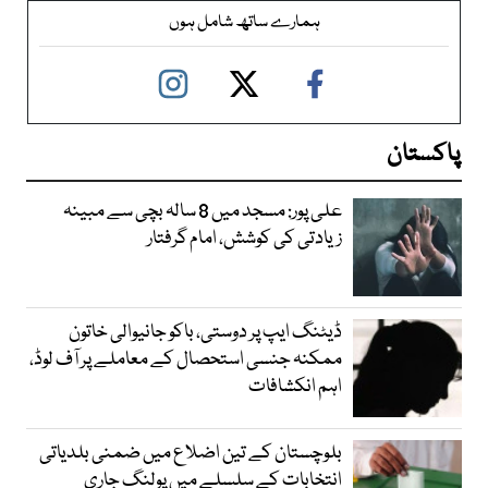
ہمارے ساتھ شامل ہوں
پاکستان
علی پور: مسجد میں 8 سالہ بچی سے مبینہ
زیادتی کی کوشش، امام گرفتار
ڈیٹنگ ایپ پر دوستی، باکو جانیوالی خاتون
ممکنہ جنسی استحصال کے معاملے پر آف لوڈ،
اہم انکشافات
بلوچستان کے تین اضلاع میں ضمنی بلدیاتی
انتخابات کے سلسلے میں پولنگ جاری