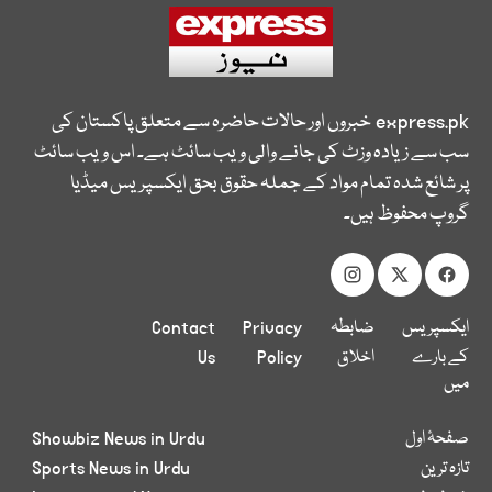
express.pk
خبروں اور حالات حاضرہ سے متعلق پاکستان کی
سب سے زیادہ وزٹ کی جانے والی ویب سائٹ ہے۔ اس ویب سائٹ
پر شائع شدہ تمام مواد کے جملہ حقوق بحق ایکسپریس میڈیا
گروپ محفوظ ہیں۔
ایکسپریس
ضابطہ
Privacy
Contact
کے بارے
اخلاق
Policy
Us
میں
صفحۂ اول
Showbiz News in Urdu
تازہ ترین
Sports News in Urdu