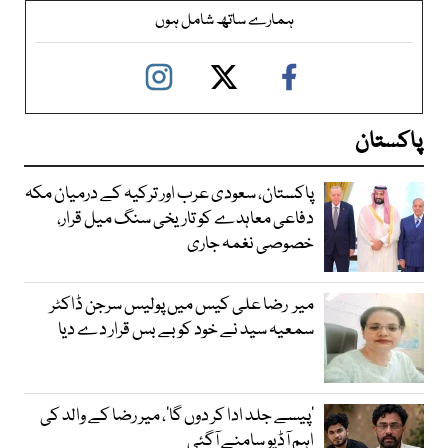
ہمارے ساتھ شامل ہوں
پاکستان
پاکستان، سعودی عرب اور ترکیہ کے درمیان مکہ
دفاعی معاہدے کو تاریخی سنگ میل قرار،
خصوصی نغمہ جاری
میر رضا علی کیس میں پولیس سرجن ڈاکٹر
سمعیہ سید نے خود کو بے بس قرار دے دیا
’پیسے جلد ادا کر دوں گا‘، میر رضا کے والد کی
اہم آڈیو سامنے آگئی