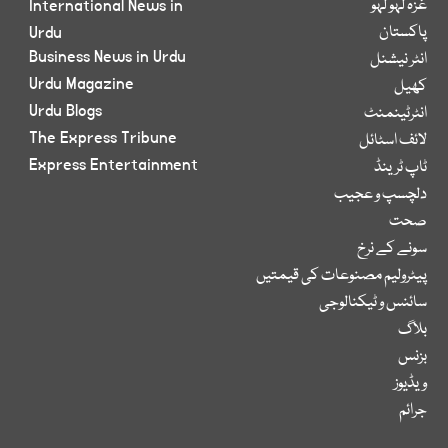
غزہ لہو لہو
International News in
پاکستان
Urdu
Business News in Urdu
انٹر نیشنل
Urdu Magazine
کھیل
Urdu Blogs
انٹرٹینمنٹ
The Express Tribune
لائف اسٹائل
Express Entertainment
ٹاپ ٹرینڈ
دلچسپ و عجیب
صحت
سونے کے نرخ
پیٹرولیم مصنوعات کی قیمتیں
سائنس و ٹیکنالوجی
بلاگ
بزنس
ویڈیوز
جرائم