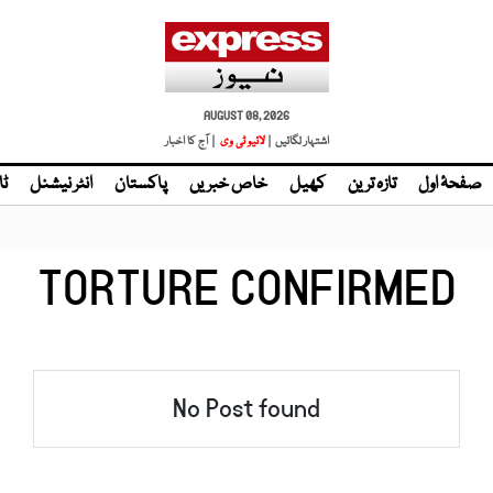
AUGUST 08, 2026
اشتہار لگائیں |
لائیو ٹی وی
| آج کا اخبار
صفحۂ اول
تازہ ترین
کھیل
خاص خبریں
پاکستان
انٹر نیشنل
ٹا
TORTURE CONFIRMED
No Post found