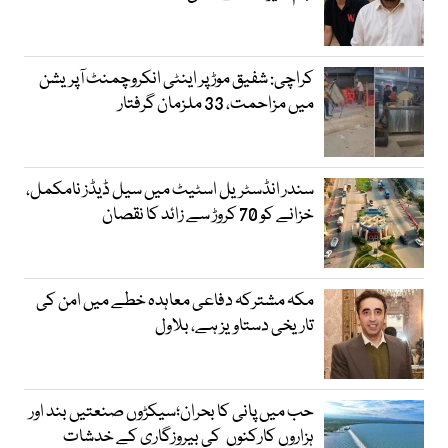
کراچی: شفیق موڑ پر اینٹی انکروچمنٹ آپریشن
میں مزاحمت، 33 ملزمان گرفتار
سندر انڈسٹریل اسٹیٹ میں سیل ڈیڈز نامکمل،
خزانے کو 70 کروڑ سے زائد کا نقصان
مکہ مشترکہ دفاعی معاہدہ خطے میں امن کی
تاریخی دستاویز ہے، بلاول
حب میں پانی کا بحران؛سیکڑوں صنعتیں بند اور
ہزاروں کارکنوں کی بیروزگاری کے خدشات