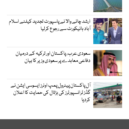
ارشد چائے والا نے پاسپورٹ تجدید کیلئے اسلام
آباد ہائیکورٹ سے رجوع کرلیا
سعودی عرب، پاکستان اور ترکیہ کے درمیان
دفاعی معاہدے پر سعودی وزیر کا بیان
آل پاکستان پیٹرول پمپ اونرز ایسوسی ایشن نے
گڈز ٹرانسپورٹرز کی ہڑتال کی حمایت کا اعلان
کردیا