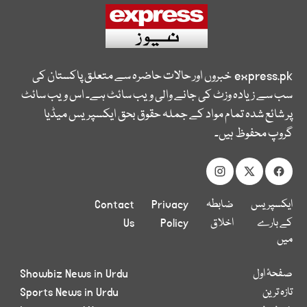
express.pk
خبروں اور حالات حاضرہ سے متعلق پاکستان کی
سب سے زیادہ وزٹ کی جانے والی ویب سائٹ ہے۔ اس ویب سائٹ
پر شائع شدہ تمام مواد کے جملہ حقوق بحق ایکسپریس میڈیا
گروپ محفوظ ہیں۔
ایکسپریس
ضابطہ
Privacy
Contact
کے بارے
اخلاق
Policy
Us
میں
صفحۂ اول
Showbiz News in Urdu
تازہ ترین
Sports News in Urdu