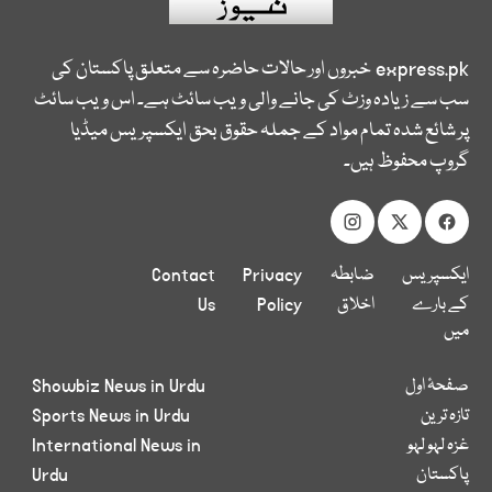
express.pk
خبروں اور حالات حاضرہ سے متعلق پاکستان کی
سب سے زیادہ وزٹ کی جانے والی ویب سائٹ ہے۔ اس ویب سائٹ
پر شائع شدہ تمام مواد کے جملہ حقوق بحق ایکسپریس میڈیا
گروپ محفوظ ہیں۔
ایکسپریس
ضابطہ
Privacy
Contact
کے بارے
اخلاق
Policy
Us
میں
صفحۂ اول
Showbiz News in Urdu
تازہ ترین
Sports News in Urdu
غزہ لہو لہو
International News in
پاکستان
Urdu