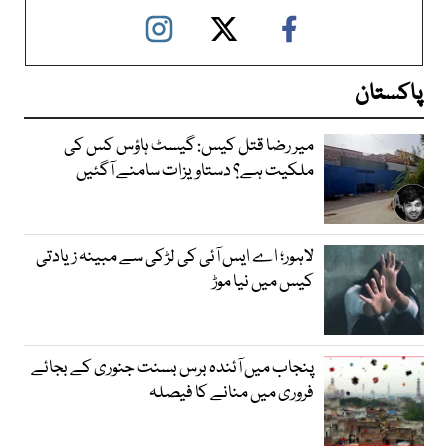
پاکستان
میر رضا قتل کیس: گیسٹ ہاؤس کس کی
ملکیت ہے؟ دستاویزات سامنے آگئیں
لاہور؛ اے ایس آئی کی لڑکی سے مبینہ زیادتی
کیس میں نیا موڑ
پنجاب میں آئندہ برس بسنت جنوری کے بجائے
فروری میں منانے کا فیصلہ