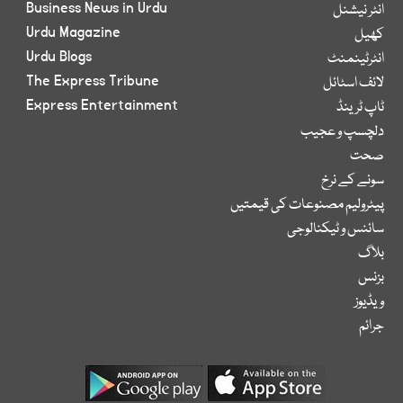
Business News in Urdu
انٹر نیشنل
Urdu Magazine
کھیل
Urdu Blogs
انٹرٹینمنٹ
The Express Tribune
لائف اسٹائل
Express Entertainment
ٹاپ ٹرینڈ
دلچسپ و عجیب
صحت
سونے کے نرخ
پیٹرولیم مصنوعات کی قیمتیں
سائنس و ٹیکنالوجی
بلاگ
بزنس
ویڈیوز
جرائم