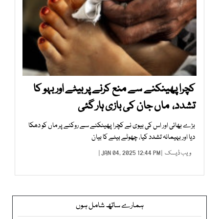
کچرا پھینکنے سے منع کرنے پر بیٹے اور بہو کا
تشدد، ماں جان کی بازی ہار گئی
بڑے بھائی اور اس کی بیوی نے کچرا پھینکنے سے روکنے پر ماں کو دھکا
دیا اور بہیمانہ تشدد کیا، چھوٹے بیٹے کا بیان
ویب ڈیسک
| JAN 04, 2025 12:44 PM |
ہمارے ساتھ شامل ہوں