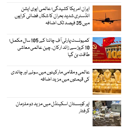
ایران امریکا کشیدگی؛ عالمی ایوی ایشن
انڈسٹری شدید بحران کا شکار، فضائی کرایوں
میں 35 فیصد تک اضافہ
کمیونسٹ پارٹی آف چائنا کے 105 سال مکمل؛
10 کروڑ سے زائد ارکان، چین عالمی معاشی
طاقت بن گیا
عالمی و مقامی مارکیٹوں میں سونے اور چاندی
کی قیمتوں میں مزید اضافہ
اپر کوہستان اسکینڈل میں مزید دو ملزمان
گرفتار