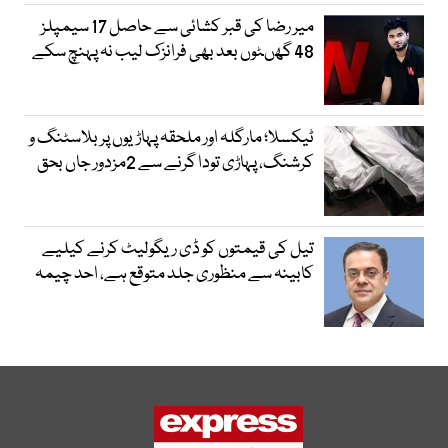
میر رضا کی قبر کشائی سے حاصل 17 سیمپلز
48 گھںٹوں بعد بھی فرانزک لیب نہ پہنچ سکے
ٹیکسلا؛ مارگلہ اور ملحقہ پہاڑیوں پر بلاسٹنگ و
کرشنگ، پہاڑی تودا گرنے سے 2مزدور جاں بحق
تیل کی قیمتوں کو ڈی ریگولیٹ کرنے کیلیے
کابینہ سے منظوری جلد متوقع ہے، احد چیمہ