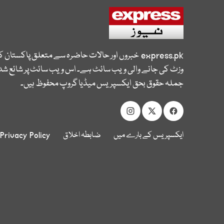
express.pk
خبروں اور حالات حاضرہ سے متعلق پاکستان 
وزٹ کی جانے والی ویب سائٹ ہے۔ اس ویب سائٹ پر شائع شدہ
جملہ حقوق بحق ایکسپریس میڈیا گروپ محفوظ ہیں۔
ایکسپریس کے بارے میں
ضابطہ اخلاق
Privacy Policy