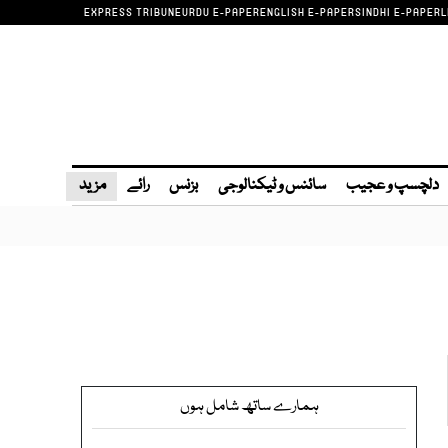
EXPRESS TRIBUNE
URDU E-PAPER
ENGLISH E-PAPER
SINDHI E-PAPER
L
دلچسپ و عجیب
سائنس و ٹیکنالوجی
بزنس
رائے
مزید
ہمارے ساتھ شامل ہوں