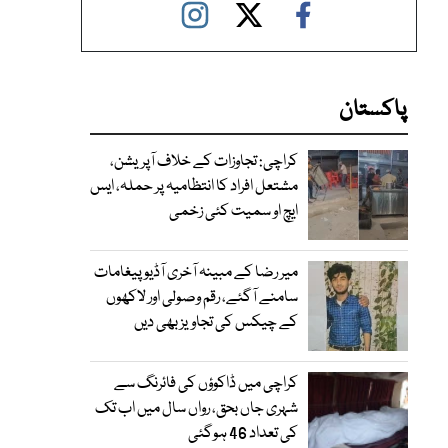
پاکستان
کراچی: تجاوزات کے خلاف آپریشن،
مشتعل افراد کا انتظامیہ پر حملہ، ایس
ایچ او سمیت کئی زخمی
میر رضا کے مبینہ آخری آڈیو پیغامات
سامنے آگئے، رقم وصولی اور لاکھوں
کے چیکس کی تجاویز بھی دیں
کراچی میں ڈاکوؤں کی فائرنگ سے
شہری جاں بحق، رواں سال میں اب تک
کی تعداد 46 ہوگئی