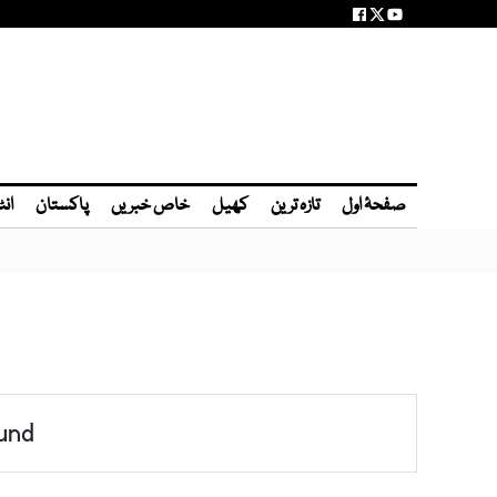
صفحۂ اول
تازہ ترین
کھیل
خاص خبریں
پاکستان
انٹ
und