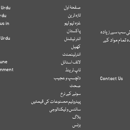
صفحۂ اول
 Urdu
تازہ ترین
rdu
غزہ لہو لہو
ws in
پاکستان
کی سب سے زیادہ
 Urdu
انٹر نیشنل
 تمام مواد کے
کھیل
انٹرٹینمنٹ
bune
لائف اسٹائل
inment
ٹاپ ٹرینڈ
دلچسپ و عجیب
Contact Us
صحت
سونے کے نرخ
پیٹرولیم مصنوعات کی قیمتیں
سائنس و ٹیکنالوجی
بلاگ
بزنس