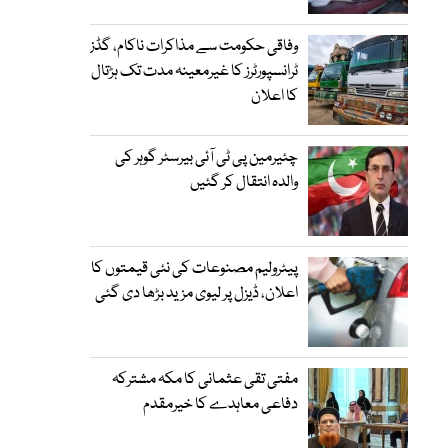
وفاقی حکومت سے مذاکرات ناکام، گڈز
ٹرانسپورٹرز کا غیرمعینہ مدت تک ہڑتال
کا اعلان
چئیرمین پی ٹی آئی بیرسٹر گوہر کی
والدہ انتقال کر گئیں
پیٹرولیم مصنوعات کی نئی قیمتوں کا
اعلان، ڈیزل پر لیوی مزید بڑھا دی گئی
مفتی تقی عثمانی کا مکہ مشترکہ
دفاعی معاہدے کا خیرمقدم