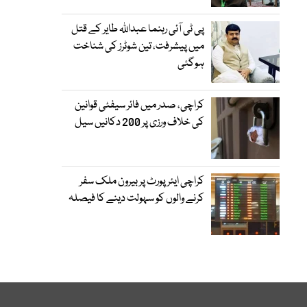
پی ٹی آئی رہنما عبداللہ طایر کے قتل
میں پیشرفت، تین شوٹرز کی شناخت
ہوگئی
کراچی، صدر میں فائر سیفٹی قوانین
کی خلاف ورزی پر 200 دکانیں سیل
کراچی ایئرپورٹ پر بیرون ملک سفر
کرنے والوں کو سہولت دینے کا فیصلہ