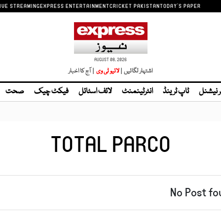
IVE STREAMING
EXPRESS ENTERTAINMENT
CRICKET PAKISTAN
TODAY'S PAPER
AUGUST 08, 2026
اشتہار لگائیں |
| آج کا اخبار
ر نیشنل
ٹاپ ٹرینڈ
انٹرٹینمنٹ
لائف اسٹائل
فیکٹ چیک
صحت
TOTAL PARCO
No Post fo