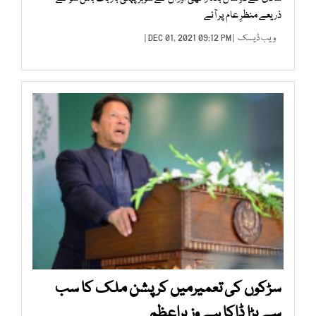
ذریعے منظرِ عام پر آئے
ویب ڈیسک
| DEC 01, 2021 09:12 PM |
سڑکوں کی تعمیرمیں کرپشن ملک کا سب
سے بڑا ڈاکا ہے وزیراعظم