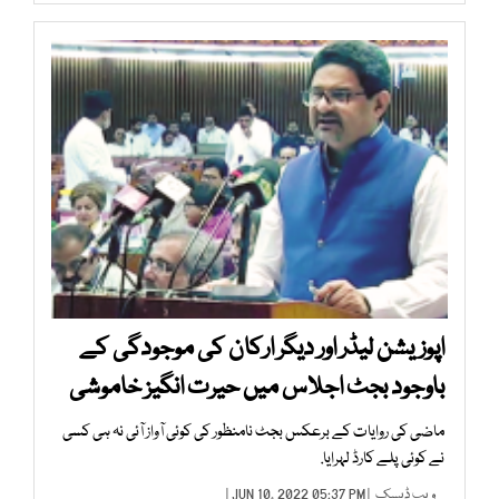
اپوزیشن لیڈر اور دیگر ارکان کی موجودگی کے
باوجود بجٹ اجلاس میں حیرت انگیز خاموشی
ماضی کی روایات کے برعکس بجٹ نامنظور کی کوئی آواز آئی نہ ہی کسی
نے کوئی پلے کارڈ لہرایا.
ویب ڈیسک
| JUN 10, 2022 05:37 PM |