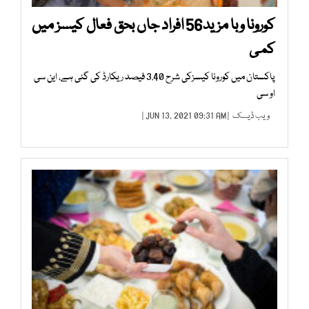
کورونا وبا مزید56 افراد جاں بحق فعال کیسز میں
کمی
پاکستان میں کورونا کیسزکی شرح 3.40 فیصد ریکارڈ کی گئی ہے، این سی
او سی
ویب ڈیسک
| JUN 13, 2021 09:31 AM |