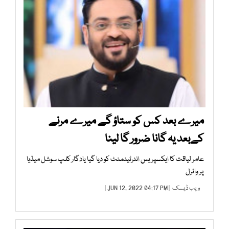
میرے بعد کس کو ستاؤ گے میرے مرنے
کےبعد یہ گانا ضرور گا لینا
عامر لیاقت کا ایکسپریس انٹرٹینمنٹ کو دیا گیا یادگار کلپ سوشل میڈیا
پر وائرل
ویب ڈیسک
| JUN 12, 2022 04:17 PM |