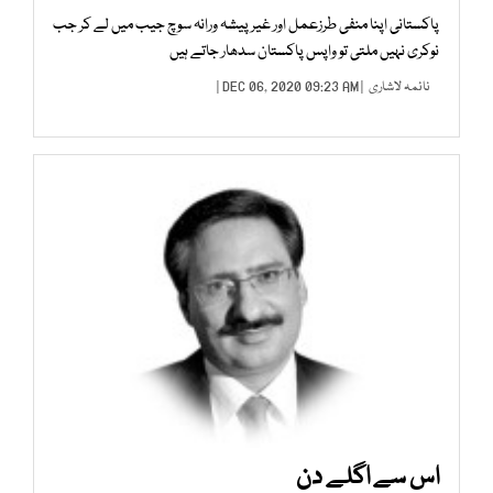
پاکستانی اپنا منفی طرزعمل اور غیر پیشہ ورانہ سوچ جیب میں لے کر جب
نوکری نہیں ملتی تو واپس پاکستان سدھار جاتے ہیں
نائمہ لاشاری
| DEC 06, 2020 09:23 AM |
اس سے اگلے دن