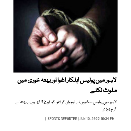
لاہور میں پولیس اہلکار اغوا اور بھتہ خوری میں
ملوث نکلے
لاہور میں پولیس اہلکاروں نے نوجوان کو اغوا کیا اور 2 لاکھ روپے بھتہ لے
کر چھوڑ دیا
SPORTS REPORTER
| JUN 10, 2022 10:34 PM |