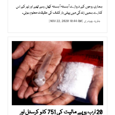
ہماری روحوں کے دروازے آہستہ آہستہ کھل رہے تھے اور نہر کے اس
کنارے ہمیں زندگی میں پہلی بار کشف کی حقیقت معلوم ہوئی۔
جاوید چوہدر ی
| NOV 22, 2020 10:44 AM |
20 ارب روپے مالیت کی 751 کلو کرسٹل اور