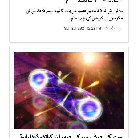
سڑکوں کی کم لاگت میں تعمیر اس بات کا ثبوت ہے کہ ماضی کی
حکومتوں نے کرپشن کی، وزیراعظم
ویب ڈیسک
| SEP 29, 2021 12:22 PM |
چین کے دوشہروں کے درمیان کوانٹم ڈیٹا رابطے