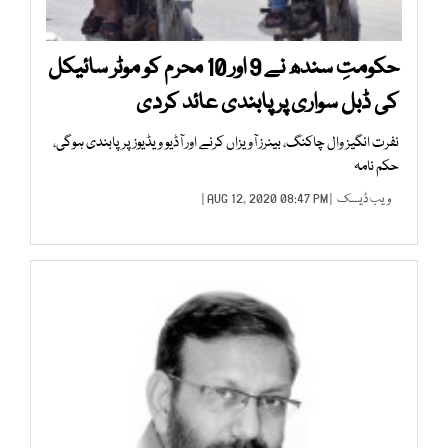
حکومتِ سندھ نے 9 اور 10 محرم کو موٹر سائیکل
کی ڈبل سواری پر پابندی عائد کردی
نفرت انگیز وال چاکنگ، بینرز آویزاں کرنے اور آڈیو ویڈیوز پر پابندی ہوگی،
حکم نامہ
ویب ڈیسک
| AUG 12, 2020 08:47 PM |