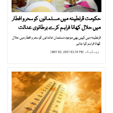
حکومت قرنطینہ میں مسلمانوں کو سحر و افطار
میں حلال کھانا فراہم کرے برطانوی عدالت
قرنطینہ میں کہیں بھی موجود مسلمان خاندانوں کو سحر و افطار میں حلال
کھانا فراہم کیا جائے
ویب ڈیسک
| MAY 02, 2021 03:34 PM |