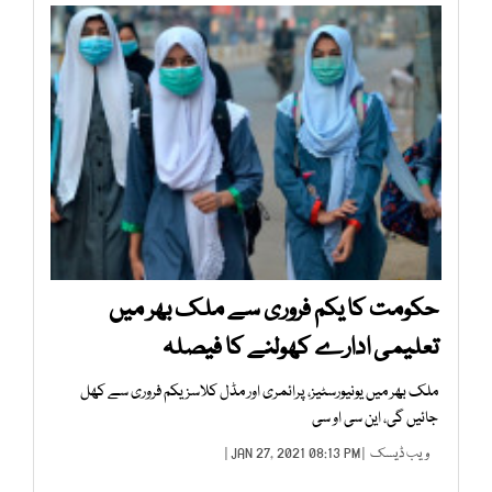
حکومت کا یکم فروری سے ملک بھر میں
تعلیمی ادارے کھولنے کا فیصلہ
ملک بھر میں یونیورسٹیز، پرائمری اور مڈل کلاسز یکم فروری سے کھل
جائیں گی، این سی او سی
ویب ڈیسک
| JAN 27, 2021 08:13 PM |