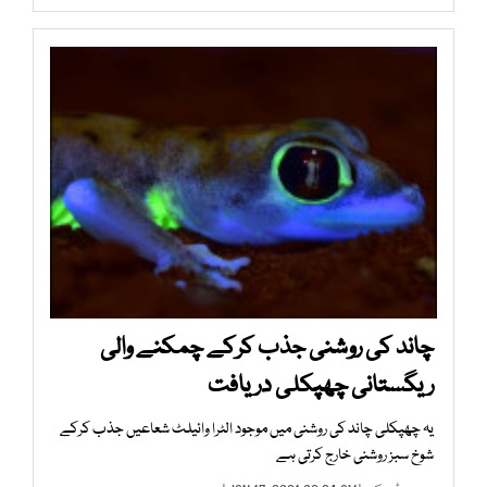
چاند کی روشنی جذب کرکے چمکنے والی
ریگستانی چھپکلی دریافت
یہ چھپکلی چاند کی روشنی میں موجود الٹرا وائیلٹ شعاعیں جذب کرکے
شوخ سبز روشنی خارج کرتی ہے