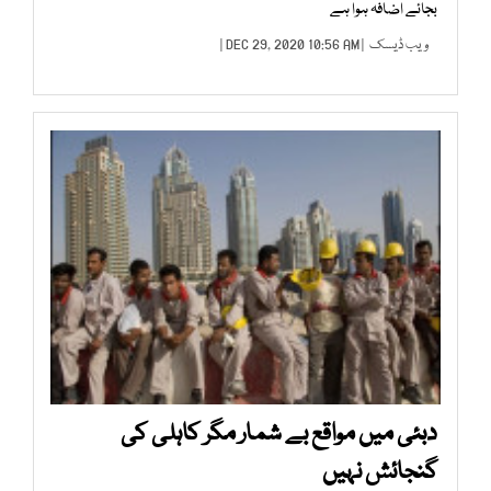
بجائے اضافہ ہوا ہے
ویب ڈیسک
| DEC 29, 2020 10:56 AM |
دبئی میں مواقع بے شمار مگر کاہلی کی
گنجائش نہیں