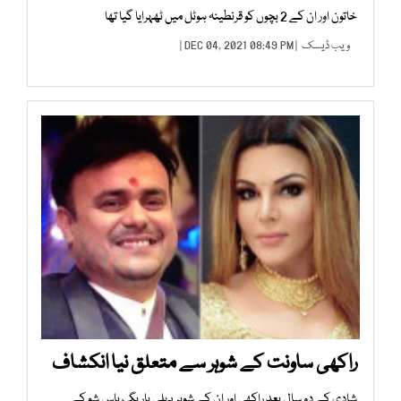
خاتون اور ان کے 2 بچوں کو قرنطینہ ہوٹل میں ٹھہرایا گیا تھا
ویب ڈیسک
| DEC 04, 2021 08:49 PM |
راکھی ساونت کے شوہر سے متعلق نیا انکشاف
شادی کے دو سال بعد راکھی اور ان کے شوہر پہلی بار بگ باس شو کے