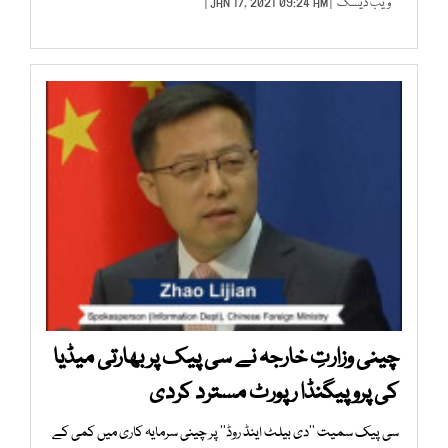
ویب ڈیسک
| JAN 17, 2021 09:24 AM |
چینی وزارتِ خارجہ نے سی پیک پر بھارتی میڈیا
کی پروپیگنڈا رپورٹ مسترد کردی
سی پیک سمیت ’’دی بیلٹ اینڈ روڈ‘‘ پر چینی سرمایہ کاری میں کمی کے