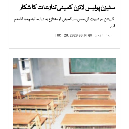
سٹیزن پولیس لائزن کمیٹی تنازعات کا شکار
کرپشن اور شہرت کی ہوس نے کمیٹی کو متنازع بنا دیا، حالیہ چناؤ کالعدم
قرار
عبدالستار مرزا
| OCT 20, 2020 09:14 AM |