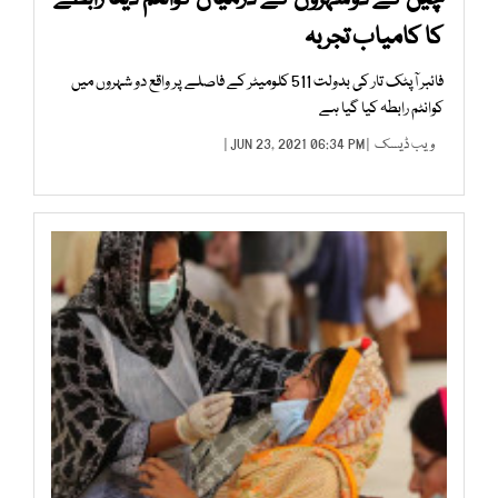
کا کامیاب تجربہ
فائبر آپٹک تار کی بدولت 511 کلومیٹر کے فاصلے پر واقع دو شہروں میں
کوانٹم رابطہ کیا گیا ہے
ویب ڈیسک
| JUN 23, 2021 06:34 PM |