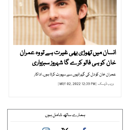
انسان میں تھوڑی بھی غیرت ہے تو وہ عمران
خان کو ہی فالو کرے گا شہروز سبزواری
عمران خان کو دل کی گہرائیوں سے سپورٹ کرتا ہوں، اداکار
ویب ڈیسک
| MAY 02, 2022 12:39 PM |
ہمارے ساتھ شامل ہوں