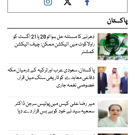
پاکستان
دھرنے کا مسئلہ حل ہوا تو 20 یا 21 اگست کو
راولاکوٹ میں الیکشن ممکن: چیف الیکشن
کمشنر
پاکستان، سعودی عرب اور ترکیہ کے درمیان مکہ
دفاعی معاہدے کو تاریخی سنگ میل قرار،
خصوصی نغمہ جاری
میر رضا علی کیس میں پولیس سرجن ڈاکٹر
سمعیہ سید نے خود کو بے بس قرار دے دیا