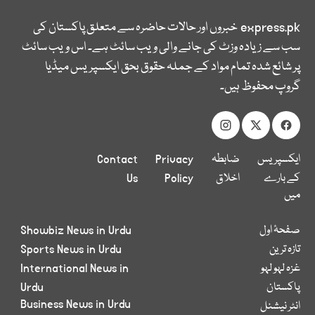
express.pk
خبروں اور حالات حاضرہ سے متعلق پاکستان کی
سب سے زیادہ وزٹ کی جانے والی ویب سائٹ ہے۔ اس ویب سائٹ
پر شائع شدہ تمام مواد کے جملہ حقوق بحق ایکسپریس میڈیا
گروپ محفوظ ہیں۔
ایکسپریس
ضابطہ
Privacy
Contact
کے بارے
اخلاق
Policy
Us
میں
صفحۂ اول
Showbiz News in Urdu
تازہ ترین
Sports News in Urdu
غزہ لہو لہو
International News in
پاکستان
Urdu
Business News in Urdu
انٹر نیشنل