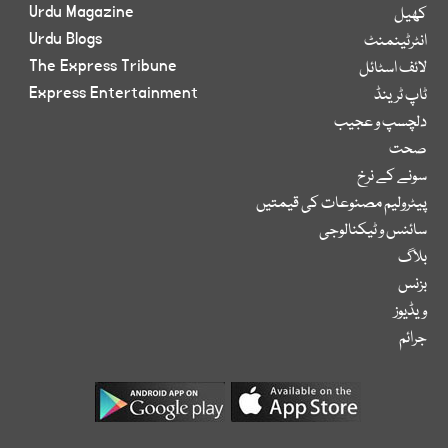
Urdu Magazine
کھیل
Urdu Blogs
انٹرٹینمنٹ
The Express Tribune
لائف اسٹائل
Express Entertainment
ٹاپ ٹرینڈ
دلچسپ و عجیب
صحت
سونے کے نرخ
پیٹرولیم مصنوعات کی قیمتیں
سائنس و ٹیکنالوجی
بلاگ
بزنس
ویڈیوز
جرائم