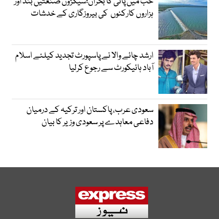
حب میں پانی کا بحران؛سیکڑوں صنعتیں بند اور
ہزاروں کارکنوں کی بیروزگاری کے خدشات
ارشد چائے والا نے پاسپورٹ تجدید کیلئے اسلام
آباد ہائیکورٹ سے رجوع کرلیا
سعودی عرب، پاکستان اور ترکیہ کے درمیان
دفاعی معاہدے پر سعودی وزیر کا بیان