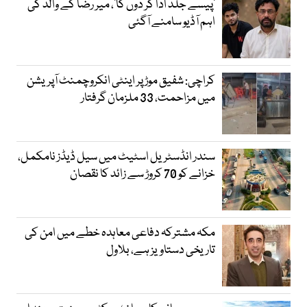
’پیسے جلد ادا کر دوں گا‘، میر رضا کے والد کی
اہم آڈیو سامنے آگئی
کراچی: شفیق موڑ پر اینٹی انکروچمنٹ آپریشن
میں مزاحمت، 33 ملزمان گرفتار
سندر انڈسٹریل اسٹیٹ میں سیل ڈیڈز نامکمل،
خزانے کو 70 کروڑ سے زائد کا نقصان
مکہ مشترکہ دفاعی معاہدہ خطے میں امن کی
تاریخی دستاویز ہے، بلاول